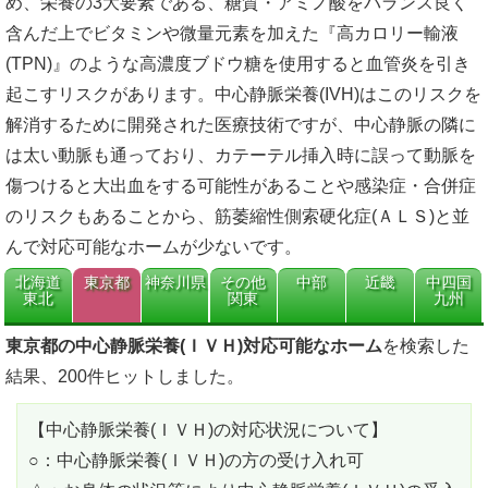
め、栄養の3大要素である、糖質・アミノ酸をバランス良く
含んだ上でビタミンや微量元素を加えた『高カロリー輸液
(TPN)』のような高濃度ブドウ糖を使用すると血管炎を引き
起こすリスクがあります。中心静脈栄養(IVH)はこのリスクを
解消するために開発された医療技術ですが、中心静脈の隣に
は太い動脈も通っており、カテーテル挿入時に誤って動脈を
傷つけると大出血をする可能性があることや感染症・合併症
のリスクもあることから、筋萎縮性側索硬化症(ＡＬＳ)と並
んで対応可能なホームが少ないです。
北海道
東京都
神奈川県
その他
中部
近畿
中四国
東北
関東
九州
東京都の中心静脈栄養(ＩＶＨ)対応可能なホーム
を検索した
結果、200件ヒットしました。
【中心静脈栄養(ＩＶＨ)の対応状況について】
○：中心静脈栄養(ＩＶＨ)の方の受け入れ可