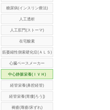
糖尿病(インスリン療法)
人工透析
人工肛門(ストーマ)
在宅酸素
筋萎縮性側索硬化症(ＡＬＳ)
心臓ペースメーカー
中心静脈栄養(ＩＶＨ)
経管栄養(鼻腔経管)
経管栄養(胃瘻[ろう])
褥瘡(蓐瘡/床ずれ)