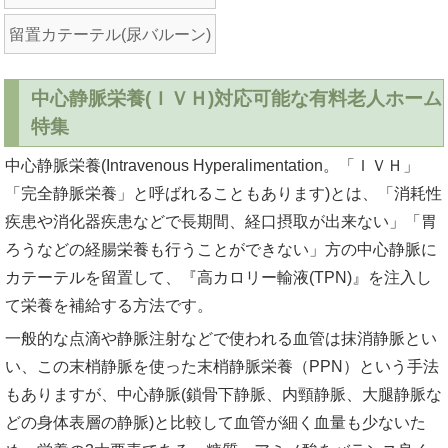
留置カテーテル(尿バルーン)
中心静脈栄養(ＩＶＨ)対応可能な有料老人ホーム
特集
中心静脈栄養(Intravenous Hyperalimentation。「ＩＶＨ」
「完全静脈栄養」と呼ばれることもあります)とは、「消耗性
疾患や消化器疾患などで長期間、経口摂取が出来ない」「胃
ろうなどの経腸栄養も行うことができない」方の中心静脈に
カテーテルを留置して、『高カロリー輸液(TPN)』を注入し
て栄養を補給する方法です。
一般的な点滴や静脈注射などで使われる血管は抹消静脈とい
い、この末梢静脈を使った末梢静脈栄養（PPN）という手法
もありますが、中心静脈(鎖骨下静脈、内頸静脈、大腿静脈な
どの身体表層の静脈)と比較して血管が細く血量も少ないた