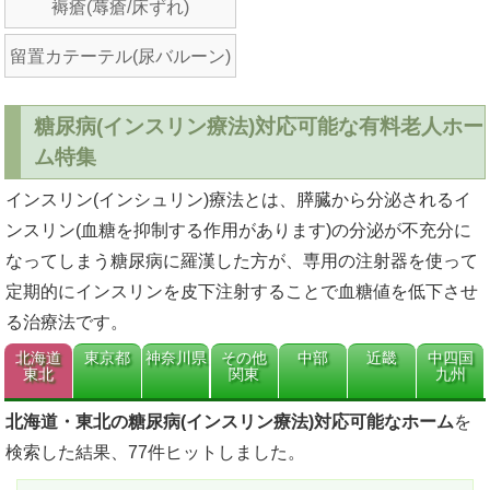
褥瘡(蓐瘡/床ずれ)
留置カテーテル(尿バルーン)
糖尿病(インスリン療法)対応可能な有料老人ホー
ム特集
インスリン(インシュリン)療法とは、膵臓から分泌されるイ
ンスリン(血糖を抑制する作用があります)の分泌が不充分に
なってしまう糖尿病に羅漢した方が、専用の注射器を使って
定期的にインスリンを皮下注射することで血糖値を低下させ
る治療法です。
北海道
東京都
神奈川県
その他
中部
近畿
中四国
東北
関東
九州
北海道・東北の糖尿病(インスリン療法)対応可能なホーム
を
検索した結果、77件ヒットしました。