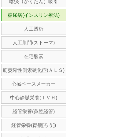
喀痰（かくたん）吸引
糖尿病(インスリン療法)
人工透析
人工肛門(ストーマ)
在宅酸素
筋萎縮性側索硬化症(ＡＬＳ)
心臓ペースメーカー
中心静脈栄養(ＩＶＨ)
経管栄養(鼻腔経管)
経管栄養(胃瘻[ろう])