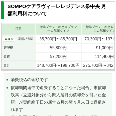
SOMPOケアラヴィーレレジデンス泉中央 月
額利用料について
標準プラン・ゆとりプラン
標準プラン・ゆとり
項目
一人部屋タイプ
二人部屋タイプ
35,700円〜85,700円
70,300円〜137,
家賃相当額
55,800円
91,000円
管理費
57,200円
114,400円
食費
148,700円〜198,700円
275,700円〜342,
合計
消費税込の金額です
償却期間途中で退去することになった場合、未償却
残高（返還対象分から既入居月の償却分を引いた金
額）が契約終了日の属する月の翌々月末日に返還さ
れます