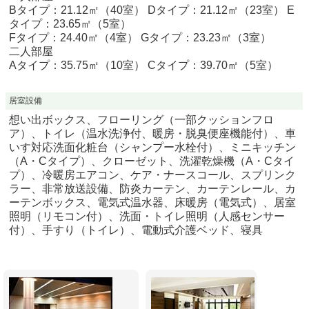
Bタイプ：21.12㎡（40室） Dタイプ：21.12㎡（23室） E
タイプ：23.65㎡（5室）
Fタイプ：24.40㎡（4室） Gタイプ：23.23㎡（3室）
二人部屋
Aタイプ：35.75㎡（10室） Cタイプ：39.70㎡（5室）
居室設備
想い出ボックス、フローリング（一部クッションフロ
ア）、トイレ（温水洗浄付、暖房・脱臭便座機能付）、車
いす対応洗面化粧台（シャンプー水栓付）、ミニキッチン
（A・Cタイプ）、クローゼット、洗濯乾燥機（A・Cタイ
プ）、冷暖房エアコン、ケア・ナースコール、スプリンク
ラー、非常放送設備、防炎カーテン、カーテンレール、カ
ーテンボックス、電気式温水器、床暖房（電気式）、居室
照明（リモコン付）、洗面・トイレ照明（人感センサー
付）、手すり（トイレ）、電動式介護ベッド、寝具