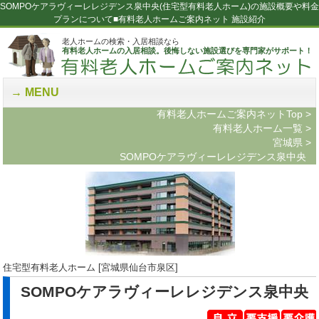
SOMPOケアラヴィーレレジデンス泉中央(住宅型有料老人ホーム)の施設概要や料金
プランについて■有料老人ホームご案内ネット 施設紹介
老人ホームの検索・入居相談なら
有料老人ホームの入居相談。後悔しない施設選びを専門家がサポート！
MENU
有料老人ホームご案内ネットTop
>
有料老人ホーム一覧
>
宮城県
>
SOMPOケアラヴィーレレジデンス泉中央
住宅型有料老人ホーム [宮城県仙台市泉区]
SOMPOケアラヴィーレレジデンス泉中央