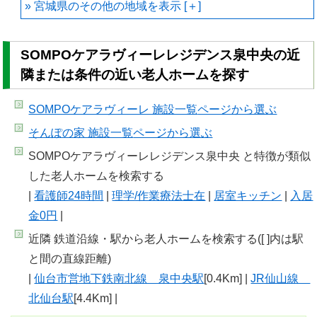
宮城県のその他の地域を
SOMPOケアラヴィーレレジデンス泉中央の近
隣または条件の近い老人ホームを探す
SOMPOケアラヴィーレ 施設一覧
ページから選ぶ
そんぽの家 施設一覧
ページから選ぶ
SOMPOケアラヴィーレレジデンス泉中央 と特徴が類似
した老人ホームを検索する
|
看護師24時間
|
理学/作業療法士在
|
居室キッチン
|
入居
金0円
|
近隣 鉄道沿線・駅から老人ホームを検索する([ ]内は駅
と間の直線距離)
|
仙台市営地下鉄南北線 泉中央駅
[0.4Km] |
JR仙山線
北仙台駅
[4.4Km] |