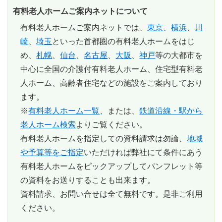
有料老人ホームご案内ネットについて
有料老人ホームご案内ネットでは、
東京
、
横浜
、
川
崎
、
埼玉
といった首都圏の有料老人ホームをはじ
め、
札幌
、
仙台
、
名古屋
、
大阪
、
神戸
等の大都市を
中心に全国の介護付有料老人ホーム、住宅型有料老
人ホーム、高齢者住宅などの施設をご案内しており
ます。
※
有料老人ホーム一覧
、または、
鉄道沿線・駅から
老人ホーム検索
よりご覧ください。
有料老人ホームを指定しての資料請求は勿論、
地域
や予算等をご指定
いただければ弊社にて条件にあう
有料老人ホームをピックアップしてパンフレット等
の資料をお送りすることも出来ます。
資料請求、お問い合せは全て無料
です。是非ご利用
ください。