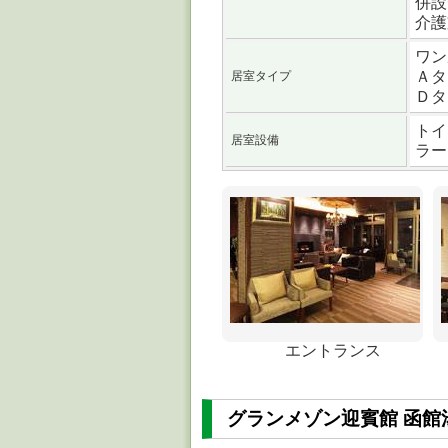
併設
介護
ワン
Ａタ
居室タイプ
Ｄタ
トイ
居室設備
ラー
エントランス
グランメゾン迎賓館 函館