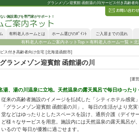
グランメゾン迎賓館 函館湯の川(サービス付き高齢者
ない施設選びを専門家がサポート！
ム
有料老人ホームとは
ホーム選びのﾎﾟｲﾝﾄ
ご入居までの流れ
有料老人ホームご案内ネットTop
>
有料老人ホーム一覧
>
北
ビス付き高齢者向け住宅 [北海道函館市]
グランメゾン迎賓館 函館湯の川
[運
名湯、湯の川温泉に立地。天然温泉の露天風呂で毎日ゆったり
従来の高齢者施設のイメージを払拭した「シティホテル感覚
「グランメゾン迎賓館 函館湯の川」。 毎日の生活がより充
堂などはゆったりとしたスペースを設け、通所介護（デイサ
ど様々なサービスを用意。施設内には天然温泉の露天風呂が
いるので 毎日が優雅に過ごせます。