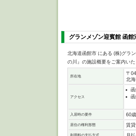
グランメゾン迎賓館 函館
北海道函館市 にある (株)グ
の川』の施設概要をご案内いた
〒
04
所在地
北海
函
函
アクセス
60
入居時の要件
賃貸
居住の権利形態
月払
利用料の支払方式