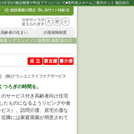
向け住宅)の施設概要や料金プランについて■有料老人ホームご案内ネット 施設紹介
高齢者の住まい
介護保険制度
海道
>
グランメゾン迎賓館 函館湯の川
営] (株)グランユニライフケアサービス
くつろぎの時間を。
」のサービス付き高齢者向け住宅
実したものになるようリビングや食
ービス）、訪問介護、居宅介護な
、近隣には家庭菜園が用意されて