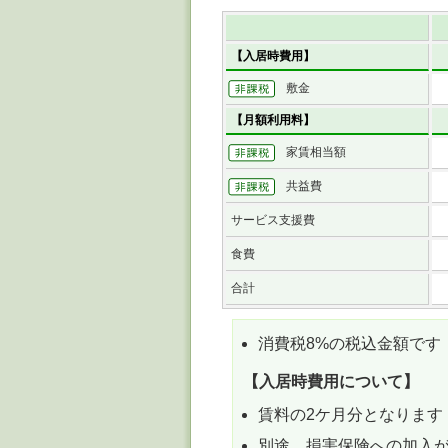
【入居時費用】
敷金
【月額利用料】
家賃相当額
共益費
サービス支援費
食費
合計
消費税8%の税込金額です
【入居時費用について】
賃料の2ケ月分となります
別途、損害保険への加入