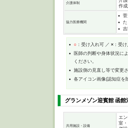
介護
介護体制
作成
菅
た
協力医療機関
吉
○
：受け入れ可 ／
×
：受け
医師の判断や身体状況に
ください。
施設側の見直し等で変更
各アイコン画像(認知症を
グランメゾン迎賓館 函館
エン
室・
共用施設・設備