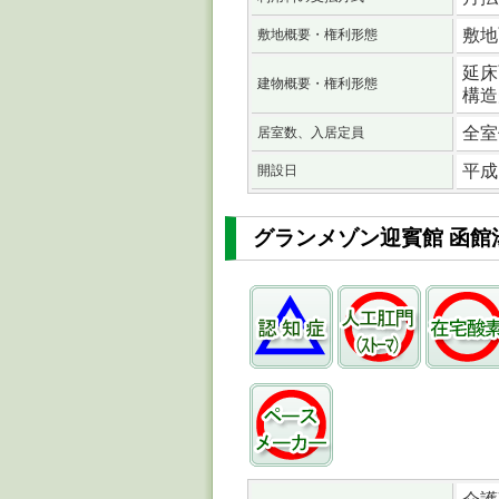
敷地
敷地概要・権利形態
延床
建物概要・権利形態
構造
全室
居室数、入居定員
平成 
開設日
グランメゾン迎賓館 函館