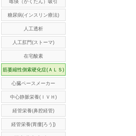
喀痰（かくたん）吸引
糖尿病(インスリン療法)
人工透析
人工肛門(ストーマ)
在宅酸素
筋萎縮性側索硬化症(ＡＬＳ)
心臓ペースメーカー
中心静脈栄養(ＩＶＨ)
経管栄養(鼻腔経管)
経管栄養(胃瘻[ろう])