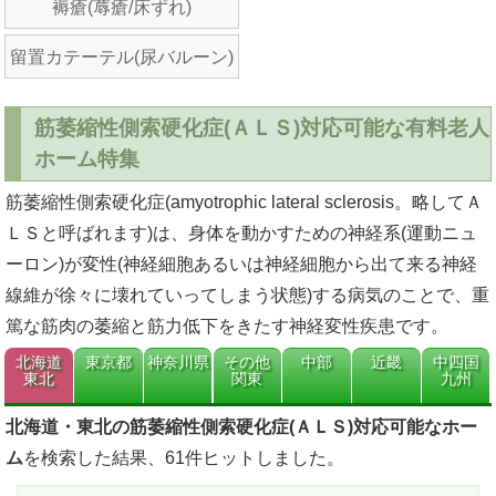
褥瘡(蓐瘡/床ずれ)
留置カテーテル(尿バルーン)
筋萎縮性側索硬化症(ＡＬＳ)対応可能な有料老人
ホーム特集
筋萎縮性側索硬化症(amyotrophic lateral sclerosis。略してＡ
ＬＳと呼ばれます)は、身体を動かすための神経系(運動ニュ
ーロン)が変性(神経細胞あるいは神経細胞から出て来る神経
線維が徐々に壊れていってしまう状態)する病気のことで、重
篤な筋肉の萎縮と筋力低下をきたす神経変性疾患です。
北海道
東京都
神奈川県
その他
中部
近畿
中四国
東北
関東
九州
北海道・東北の筋萎縮性側索硬化症(ＡＬＳ)対応可能なホー
ム
を検索した結果、61件ヒットしました。