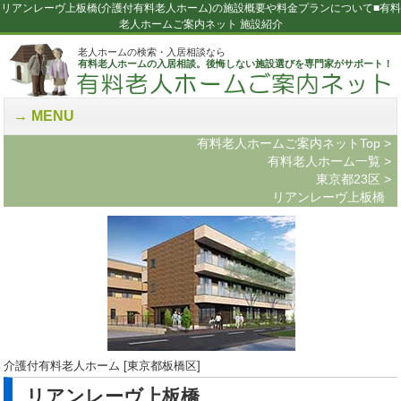
リアンレーヴ上板橋(介護付有料老人ホーム)の施設概要や料金プランについて■有料
老人ホームご案内ネット 施設紹介
老人ホームの検索・入居相談なら
有料老人ホームの入居相談。後悔しない施設選びを専門家がサポート！
MENU
有料老人ホームご案内ネットTop
>
有料老人ホーム一覧
>
東京都23区
>
リアンレーヴ上板橋
介護付有料老人ホーム [東京都板橋区]
リアンレーヴ上板橋