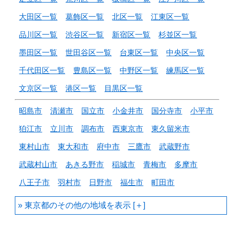
大田区一覧
葛飾区一覧
北区一覧
江東区一覧
品川区一覧
渋谷区一覧
新宿区一覧
杉並区一覧
墨田区一覧
世田谷区一覧
台東区一覧
中央区一覧
千代田区一覧
豊島区一覧
中野区一覧
練馬区一覧
文京区一覧
港区一覧
目黒区一覧
昭島市
清瀬市
国立市
小金井市
国分寺市
小平市
狛江市
立川市
調布市
西東京市
東久留米市
東村山市
東大和市
府中市
三鷹市
武蔵野市
武蔵村山市
あきる野市
稲城市
青梅市
多摩市
八王子市
羽村市
日野市
福生市
町田市
東京都のその他の地域を