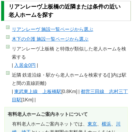
リアンレーヴ上板橋の近隣または条件の近い
老人ホームを探す
リアンレーヴ 施設一覧
ページから選ぶ
木下の介護 施設一覧
ページから選ぶ
リアンレーヴ上板橋 と特徴が類似した老人ホームを検
索する
|
入居金0円
|
近隣 鉄道沿線・駅から老人ホームを検索する([ ]内は駅
と間の直線距離)
|
東武東上線 上板橋駅
[0.8Km] |
都営三田線 志村三丁
目駅
[1Km] |
有料老人ホームご案内ネットについて
有料老人ホームご案内ネットでは、
東京
、
横浜
、
川