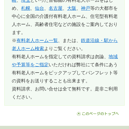
崎
、
埼玉
といった首都圏の有料老人ホームをはじ
め、
札幌
、
仙台
、
名古屋
、
大阪
、
神戸
等の大都市を
中心に全国の介護付有料老人ホーム、住宅型有料老
人ホーム、高齢者住宅などの施設をご案内しており
ます。
※
有料老人ホーム一覧
、または、
鉄道沿線・駅から
老人ホーム検索
よりご覧ください。
有料老人ホームを指定しての資料請求は勿論、
地域
や予算等をご指定
いただければ弊社にて条件にあう
有料老人ホームをピックアップしてパンフレット等
の資料をお送りすることも出来ます。
資料請求、お問い合せは全て無料
です。是非ご利用
ください。