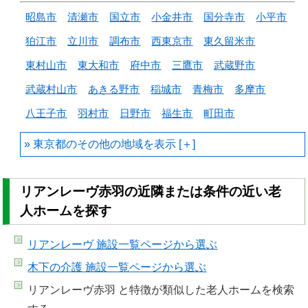
昭島市
清瀬市
国立市
小金井市
国分寺市
小平市
狛江市
立川市
調布市
西東京市
東久留米市
東村山市
東大和市
府中市
三鷹市
武蔵野市
武蔵村山市
あきる野市
稲城市
青梅市
多摩市
八王子市
羽村市
日野市
福生市
町田市
東京都のその他の地域を
リアンレーヴ赤羽の近隣または条件の近い老
人ホームを探す
リアンレーヴ 施設一覧
ページから選ぶ
木下の介護 施設一覧
ページから選ぶ
リアンレーヴ赤羽 と特徴が類似した老人ホームを検索