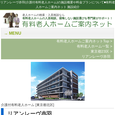
リアンレーヴ赤羽(介護付有料老人ホーム)の施設概要や料金プランについて■有料老
人ホームご案内ネット 施設紹介
老人ホームの検索・入居相談なら
有料老人ホームの入居相談。後悔しない施設選びを専門家がサポート！
MENU
有料老人ホームご案内ネットTop
>
有料老人ホーム一覧
>
東京都23区
>
リアンレーヴ赤羽
介護付有料老人ホーム [東京都北区]
リアンレーヴ赤羽