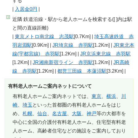
する
|
入居金0円
|
近隣 鉄道沿線・駅から老人ホームを検索する([ ]内は駅
と間の直線距離)
|
東京メトロ南北線 志茂駅
[0.7Km] |
埼玉高速鉄道 赤
羽岩淵駅
[0.9Km] |
JR埼京線 赤羽駅
[1.2Km] |
JR東北本
線(宇都宮線) 赤羽駅
[1.2Km] |
JR京浜東北線 赤羽駅
[1.2Km] |
JR湘南新宿ライン 赤羽駅
[1.2Km] |
JR高崎
線 赤羽駅
[1.2Km] |
都営三田線 本蓮沼駅
[3.2Km] |
有料老人ホームご案内ネットについて
有料老人ホームご案内ネットでは、
東京
、
横浜
、
川
崎
、
埼玉
といった首都圏の有料老人ホームをはじ
め、
札幌
、
仙台
、
名古屋
、
大阪
、
神戸
等の大都市を
中心に全国の介護付有料老人ホーム、住宅型有料老
人ホーム、高齢者住宅などの施設をご案内しており