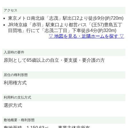
アクセス
東京メトロ南北線「志茂」駅出口2より徒歩9分(約720m)
JR埼京線「赤羽」駅東口より都営バス「(王57)豊島五丁
目団地」行にて「志茂二丁目」下車徒歩4分(約320m)
▽ 地図を見る・近隣ホームを探す ▽
入居時の要件
原則として65歳以上の自立・要支援・要介護の方
居住の権利形態
利用権方式
利用料の支払方式
選択方式
敷地概要・権利形態
敷地面積 1,150.63㎡ 事業主体非所有