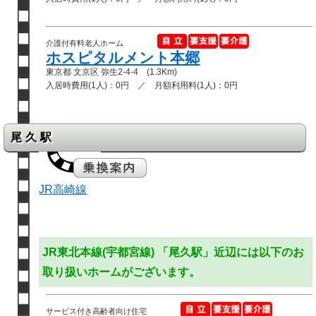
介護付有料老人ホーム
ホスピタルメント本郷
東京都 文京区 弥⽣2-4-4 (1.3Km)
入居時費用(1人)：0円 ／ 月額利用料(1人)：0円
尾久駅
JR高崎線
JR東北本線(宇都宮線) 「尾久駅」近辺には以下のお
取り扱いホームがございます。
サービス付き高齢者向け住宅