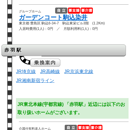
グループホーム
ガーデンコート駒込染井
東京都 豊島区 駒込6-34-7 駒込東栄ビル3階 (1.2Km)
入居時費用(1人)：0円 ／ 月額利用料(1人)：0円
赤羽駅
JR埼京線
JR高崎線
JR京浜東北線
JR湘南新宿ライン
JR東北本線(宇都宮線) 「赤羽駅」近辺には以下のお
取り扱いホームがございます。
介護付有料老人ホーム