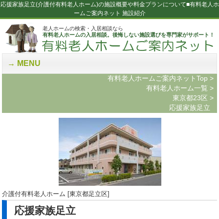
応援家族足立(介護付有料老人ホーム)の施設概要や料金プランについて■有料老人ホ
ームご案内ネット 施設紹介
老人ホームの検索・入居相談なら
有料老人ホームの入居相談。後悔しない施設選びを専門家がサポート！
MENU
有料老人ホームご案内ネットTop
>
有料老人ホーム一覧
>
東京都23区
>
応援家族足立
介護付有料老人ホーム [東京都足立区]
応援家族足立