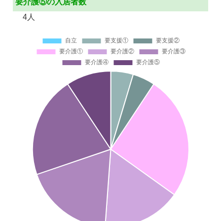
要介護⑤の入居者数
4人