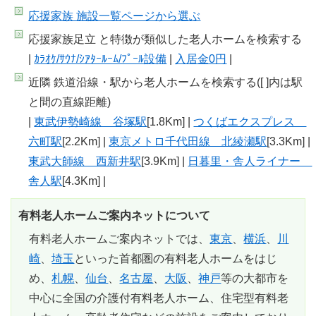
応援家族 施設一覧
ページから選ぶ
応援家族足立 と特徴が類似した老人ホームを検索する
|
ｶﾗｵｹ/ｻｳﾅ/ｼｱﾀｰﾙｰﾑ/ﾌﾟｰﾙ設備
|
入居金0円
|
近隣 鉄道沿線・駅から老人ホームを検索する([ ]内は駅
と間の直線距離)
|
東武伊勢崎線 谷塚駅
[1.8Km] |
つくばエクスプレス
六町駅
[2.2Km] |
東京メトロ千代田線 北綾瀬駅
[3.3Km] |
東武大師線 西新井駅
[3.9Km] |
日暮里・舎人ライナー
舎人駅
[4.3Km] |
有料老人ホームご案内ネットについて
有料老人ホームご案内ネットでは、
東京
、
横浜
、
川
崎
、
埼玉
といった首都圏の有料老人ホームをはじ
め、
札幌
、
仙台
、
名古屋
、
大阪
、
神戸
等の大都市を
中心に全国の介護付有料老人ホーム、住宅型有料老