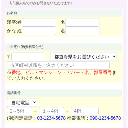
い
(個人名でのみお問合せいただけます)
お名前
漢字:姓
名
かな:姓
名
ご自宅住所
(資料送付先)
〒
※
番地、ビル・マンション・アパート名、部屋番号
ま
でご入力ください。
電話番号
－
－
(例)固定電話：
03-1234-5678
携帯電話：
090-1234-5678