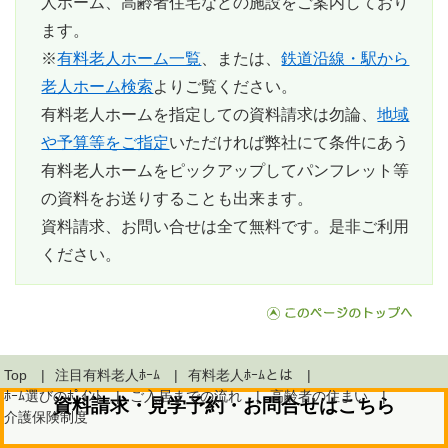
人ホーム、高齢者住宅などの施設をご案内しており
ます。
※
有料老人ホーム一覧
、または、
鉄道沿線・駅から
老人ホーム検索
よりご覧ください。
有料老人ホームを指定しての資料請求は勿論、
地域
や予算等をご指定
いただければ弊社にて条件にあう
有料老人ホームをピックアップしてパンフレット等
の資料をお送りすることも出来ます。
資料請求、お問い合せは全て無料
です。是非ご利用
ください。
Top
注目有料老人ﾎｰﾑ
有料老人ﾎｰﾑとは
ﾎｰﾑ選びのﾎﾟｲﾝﾄ
ご入居までの流れ
高齢者の住まい
資料請求・見学予約・お問合せはこちら
介護保険制度