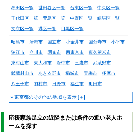
墨田区一覧
世田谷区一覧
台東区一覧
中央区一覧
千代田区一覧
豊島区一覧
中野区一覧
練馬区一覧
文京区一覧
港区一覧
目黒区一覧
昭島市
清瀬市
国立市
小金井市
国分寺市
小平市
狛江市
立川市
調布市
西東京市
東久留米市
東村山市
東大和市
府中市
三鷹市
武蔵野市
武蔵村山市
あきる野市
稲城市
青梅市
多摩市
八王子市
羽村市
日野市
福生市
町田市
東京都のその他の地域を
応援家族足立の近隣または条件の近い老人ホ
ームを探す