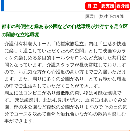
[運営] (株)木下の介護
都市の利便性と緑ある公園などの自然環境が共存する足立区
の閑静な立地環境
介護付有料老人ホーム「応援家族足立」内は「生活を快適
に楽しく過ごしていただくための空間」として映画やカラ
オケの楽しめる多目的ホールやサロンなど充実した共用空
間となっています。介護スタッフが昼夜常駐しております
ので、お元気な方から介護度の高い方までご入居いただけ
ます。また、周りに多くの公園があり、とても静かな環境
の中でご生活をしていただくことができます。
周辺にはコンビニがあり最低限の買い物は可能な環境で
す。 東は綾瀬川、北は毛長川が流れ、近隣にはあいぐみ公
園、樫の木公園など複数の公園がありますので その日の気
分でコースを決めて自然と触れ合いながらの散策を楽しむ
事ができます。