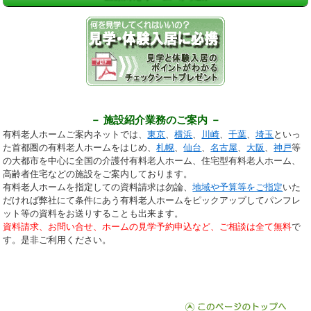
－ 施設紹介業務のご案内 －
有料老人ホームご案内ネットでは、
東京
、
横浜
、
川崎
、
千葉
、
埼玉
といっ
た首都圏の有料老人ホームをはじめ、
札幌
、
仙台
、
名古屋
、
大阪
、
神戸
等
の大都市を中心に全国の介護付有料老人ホーム、住宅型有料老人ホーム、
高齢者住宅などの施設をご案内しております。
有料老人ホームを指定しての資料請求は勿論、
地域や予算等をご指定
いた
だければ弊社にて条件にあう有料老人ホームをピックアップしてパンフレ
ット等の資料をお送りすることも出来ます。
資料請求、お問い合せ、ホームの見学予約申込など、ご相談は全て無料
で
す。是非ご利用ください。