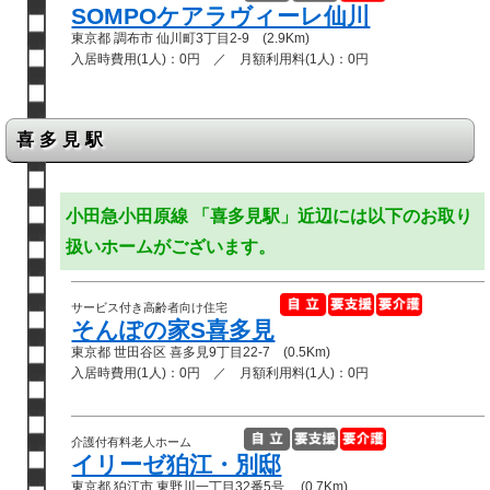
SOMPOケアラヴィーレ仙川
東京都 調布市 仙川町3丁目2-9 (2.9Km)
入居時費用(1人)：0円 ／ 月額利用料(1人)：0円
喜多見駅
小田急小田原線 「喜多見駅」近辺には以下のお取り
扱いホームがございます。
サービス付き高齢者向け住宅
そんぽの家S喜多見
東京都 世田谷区 喜多見9丁目22-7 (0.5Km)
入居時費用(1人)：0円 ／ 月額利用料(1人)：0円
介護付有料老人ホーム
イリーゼ狛江・別邸
東京都 狛江市 東野川一丁目32番5号 (0.7Km)