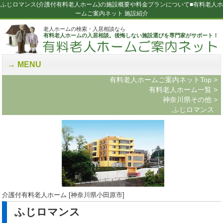
ふじロマンス(介護付有料老人ホーム)の施設概要や料金プランについて■有料老人ホ
ームご案内ネット 施設紹介
老人ホームの検索・入居相談なら
有料老人ホームの入居相談。後悔しない施設選びを専門家がサポート！
MENU
有料老人ホームご案内ネットTop
>
有料老人ホーム一覧
>
神奈川県その他
>
ふじロマンス
介護付有料老人ホーム [神奈川県小田原市]
ふじロマンス