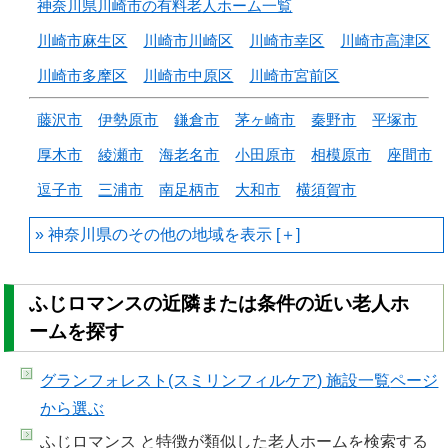
神奈川県川崎市の有料老人ホーム一覧
川崎市麻生区
川崎市川崎区
川崎市幸区
川崎市高津区
川崎市多摩区
川崎市中原区
川崎市宮前区
藤沢市
伊勢原市
鎌倉市
茅ヶ崎市
秦野市
平塚市
厚木市
綾瀬市
海老名市
小田原市
相模原市
座間市
逗子市
三浦市
南足柄市
大和市
横須賀市
神奈川県のその他の地域を
ふじロマンスの近隣または条件の近い老人ホ
ームを探す
グランフォレスト(スミリンフィルケア) 施設一覧
ページ
から選ぶ
ふじロマンス と特徴が類似した老人ホームを検索する