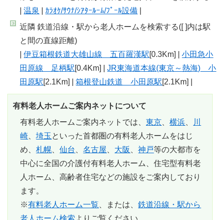
|
温泉
|
ｶﾗｵｹ/ｻｳﾅ/ｼｱﾀｰﾙｰﾑ/ﾌﾟｰﾙ設備
|
近隣 鉄道沿線・駅から老人ホームを検索する([ ]内は駅
と間の直線距離)
|
伊豆箱根鉄道大雄山線 五百羅漢駅
[0.3Km] |
小田急小
田原線 足柄駅
[0.4Km] |
JR東海道本線(東京～熱海) 小
田原駅
[2.1Km] |
箱根登山鉄道 小田原駅
[2.1Km] |
有料老人ホームご案内ネットについて
有料老人ホームご案内ネットでは、
東京
、
横浜
、
川
崎
、
埼玉
といった首都圏の有料老人ホームをはじ
め、
札幌
、
仙台
、
名古屋
、
大阪
、
神戸
等の大都市を
中心に全国の介護付有料老人ホーム、住宅型有料老
人ホーム、高齢者住宅などの施設をご案内しており
ます。
※
有料老人ホーム一覧
、または、
鉄道沿線・駅から
老人ホーム検索
よりご覧ください。