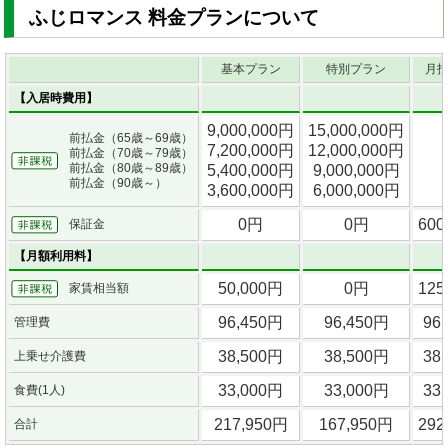
ふじロマンス 料金プランについて
基本プラン
特別プラン
月
【入居時費用】
9,000,000円
15,000,000円
前払金（65歳～69歳）
7,200,000円
12,000,000円
前払金（70歳～79歳）
前払金（80歳～89歳）
5,400,000円
9,000,000円
前払金（90歳～）
3,600,000円
6,000,000円
0円
0円
600
保証金
【月額利用料】
50,000円
0円
125
家賃相当額
96,450円
96,450円
96
管理費
38,500円
38,500円
38
上乗せ介護費
33,000円
33,000円
33
食費(1人)
217,950円
167,950円
292
合計