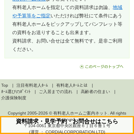
有料老人ホームを指定しての資料請求は勿論、
地域
や予算等をご指定
いただければ弊社にて条件にあう
有料老人ホームをピックアップしてパンフレット等
の資料をお送りすることも出来ます。
資料請求、お問い合せは全て無料
です。是非ご利用
ください。
Top
注目有料老人ﾎｰﾑ
有料老人ﾎｰﾑとは
ﾎｰﾑ選びのﾎﾟｲﾝﾄ
ご入居までの流れ
高齢者の住まい
介護保険制度
Copyright 2005-2026 ©
有料老人ホームご案内ネット
. All rights
reserved.
資料請求・見学予約・お問合せはこちら
〒104-0061 東京都中央区銀座６丁目６番１号
(運営 ： CORDIALCORPORATION.LTD)