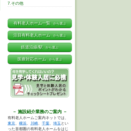
7.その他
有料老人ホーム一覧
から選ぶ
注目有料老人ホーム
から選ぶ
鉄道沿線/駅
から選ぶ
医療対応ホーム
から選ぶ
－ 施設紹介業務のご案内 －
有料老人ホームご案内ネットでは、
東京
、
横浜
、
川崎
、
千葉
、
埼玉
とい
った首都圏の有料老人ホームをはじ