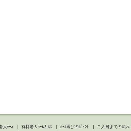
人ﾎｰﾑ
有料老人ﾎｰﾑとは
ﾎｰﾑ選びのﾎﾟｲﾝﾄ
ご入居までの流れ