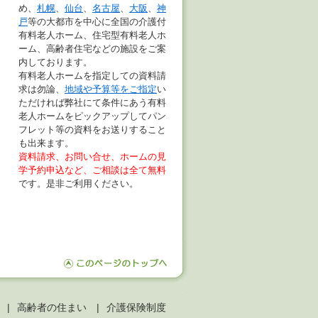
め、
札幌
、
仙台
、
名古屋
、
大阪
、
神
戸
等の大都市を中心に全国の介護付
有料老人ホーム、住宅型有料老人ホ
ーム、高齢者住宅などの施設をご案
内しております。
有料老人ホームを指定しての資料請
求は勿論、
地域や予算等をご指定
い
ただければ弊社にて条件にあう有料
老人ホームをピックアップしてパン
フレット等の資料をお送りすること
も出来ます。
資料請求、お問い合せ、ホームの見
学予約申込など、ご相談は全て無料
です。是非ご利用ください。
高齢者の住まい
介護保険制度