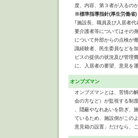
度、内容、第３者が入るの
※標準指導指針(厚生労働省)
｢施設長、職員及び入居者代
要介護者等についてはその
について外部からの点検が
識経験者、民生委員などを
ビスの提供の状況及び管理費
に、入居者の要望、意見を運
オンブズマン
オンブズマンとは、苦情の
会の方など）が監視する制
、隠蔽やなれあいを防ぎ、
ているため、施設側がこのよ
意見箱の設置」だけなら、