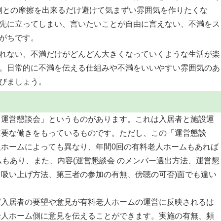
)側との摩擦を出来るだけ避けて気まずい雰囲気を作りたくな
先に立ってしまい、言いたいことが自由に言えない、不満をス
がちです。
れない、不満だけがどんどん大きくなっていくような生活が楽
。日常的に不満を伝える仕組みや不満をいいやすい雰囲気のあ
びましょう。
「運営懇談会」というものがあります。これは入居者と施設運
重要な働きをもっているものです。ただし、この「運営懇談
ホームによっても異なり、年間0回の有料老人ホームもあれば
ムもあり、また、内容(運営懇談会 のメンバー選出方法、運営懇
吸い上げ方法、第三者の参加の有無、傍聴の可否)面でも違い
ば入居者の要望や意見が有料老人ホームの運営に反映されるは
老人ホーム側に意見を伝えることができます。実施の有無、頻