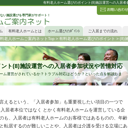
有料老人ホーム選びのポイント(8)施設運営への入居
ない施設選びを専門家がサポート！
ム
有料老人ホームとは
ホーム選びのﾎﾟｲﾝﾄ
ご入居までの流れ
料老人ホームご案内ネットTop
>
有料老人ホーム選びのポイント
>
(8
ント(8)施設運営への入居者参加状況や苦情対応
ーム運営がされているか？トラブル対応はどうか？といった点を解説しま
言えるという、「入居者参加」も重要視したい項目の一つで
、入居者本位ではなく とかく有料老人ホームを運営している企
のも、入居者は有料老人ホームのお客様ではあるものの、年齢
と転居するのが難しいことや、入居者は介護を受ける立場にあ