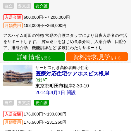
自立
要支援
要介護
入居金額
600,000円〜7,200,000円
月額費用
193,000円〜268,000円
アズハイム町田の特徴 常勤の介護スタッフにより日夜入居者の生活
をサポートします。 居室巡回をはじめ食事介助、入浴介助、口腔ケ
ア、排泄介助、機能訓練など 多岐にわたりサポートし...
詳細情報
資料請求,見学
を見る
をする
サービス付き高齢者向け住宅
医療対応住宅ケアホスピス根岸
(株)AT
東京都
町田市
根岸2-30-10
2014年4月1日 開設
自立
要支援
要介護
入居金額
176,000円〜199,000円
月額費用
176,560円〜231,260円