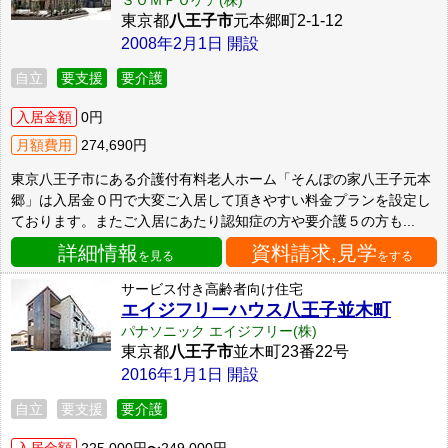
ＳＯＭＰＯケア(株)
東京都
八王子市
元本郷町2-1-12
2008年2月1日 開設
自立
要支援
要介護
入居金額
0円
月額費用
274,690円
東京八王子市にある介護付有料老人ホーム「そんぽの家八王子元本
郷」は入居金０円で大変ご入居して頂きやすい料金プランを設定し
ております。またご入居にあたり認知症の方や要介護５の方も...
詳細情報
資料請求,見学
を見る
をする
サービス付き高齢者向け住宅
エイジフリーハウス八王子並木町
パナソニック エイジフリー(株)
東京都
八王子市
並木町23番22号
2016年1月1日 開設
自立
要支援
要介護