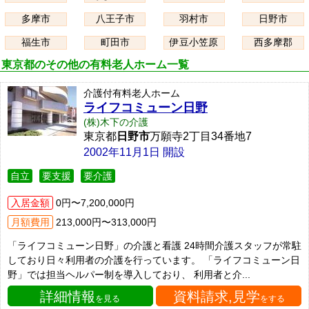
多摩市
八王子市
羽村市
日野市
福生市
町田市
伊豆小笠原
西多摩郡
東京都のその他の有料老人ホーム一覧
介護付有料老人ホーム
ライフコミューン日野
(株)木下の介護
東京都
日野市
万願寺2丁目34番地7
2002年11月1日 開設
自立
要支援
要介護
入居金額
0円〜7,200,000円
月額費用
213,000円〜313,000円
「ライフコミューン日野」の介護と看護 24時間介護スタッフが常駐
しており日々利用者の介護を行っています。 「ライフコミューン日
野」では担当ヘルパー制を導入しており、 利用者と介...
詳細情報
資料請求,見学
を見る
をする