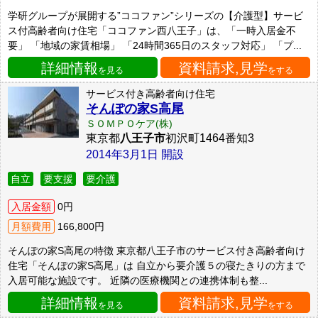
学研グループが展開する”ココファン”シリーズの【介護型】サービ
ス付高齢者向け住宅「ココファン西八王子」は、「一時入居金不
要」 「地域の家賃相場」 「24時間365日のスタッフ対応」 「プ...
詳細情報
資料請求,見学
を見る
をする
サービス付き高齢者向け住宅
そんぽの家S高尾
ＳＯＭＰＯケア(株)
東京都
八王子市
初沢町1464番知3
2014年3月1日 開設
自立
要支援
要介護
入居金額
0円
月額費用
166,800円
そんぽの家S高尾の特徴 東京都八王子市のサービス付き高齢者向け
住宅「そんぽの家S高尾」は 自立から要介護５の寝たきりの方まで
入居可能な施設です。 近隣の医療機関との連携体制も整...
詳細情報
資料請求,見学
を見る
をする