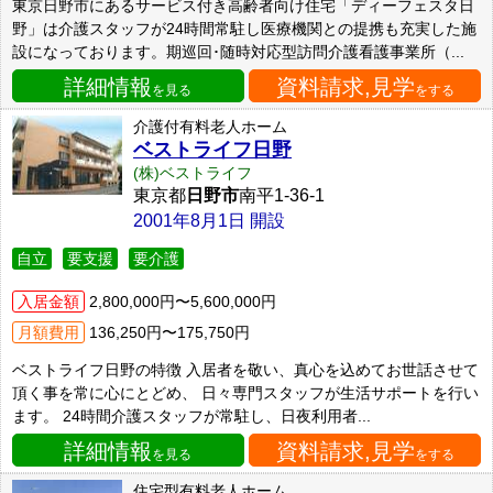
東京日野市にあるサービス付き高齢者向け住宅「ディーフェスタ日
野」は介護スタッフが24時間常駐し医療機関との提携も充実した施
設になっております。期巡回･随時対応型訪問介護看護事業所（...
詳細情報
資料請求,見学
を見る
をする
介護付有料老人ホーム
ベストライフ日野
(株)ベストライフ
東京都
日野市
南平1-36-1
2001年8月1日 開設
自立
要支援
要介護
入居金額
2,800,000円〜5,600,000円
月額費用
136,250円〜175,750円
ベストライフ日野の特徴 入居者を敬い、真心を込めてお世話させて
頂く事を常に心にとどめ、 日々専門スタッフが生活サポートを行い
ます。 24時間介護スタッフが常駐し、日夜利用者...
詳細情報
資料請求,見学
を見る
をする
住宅型有料老人ホーム