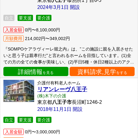
東京都
八王子市
別所1丁目6-5
2024年3月1日 開設
自立
要支援
要介護
入居金額
0円〜8,100,000円
月額費用
214,002円〜349,002円
『SOMPOケアラヴィーレ堀之内』は、”この施設に親を入居させた
いと思う子は親孝行だ”と言われるホームを目指しています。(1)全
ての方の全ての食事が美味しい、(2)平日5種・休日2種以上のアク...
詳細情報
資料請求,見学
を見る
をする
介護付有料老人ホーム
リアンレーヴ八王子
(株)木下の介護
東京都
八王子市
長沼町1246-2
2018年11月1日 開設
自立
要支援
要介護
入居金額
0円〜3,000,000円