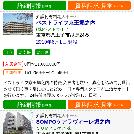
詳細情報
資料請求,見学
を見る
をする
介護付有料老人ホーム
ベストライフ京王堀之内
(株)ベストライフ
東京都
八王子市
越野24-5
2010年6月1日 開設
自立
要支援
要介護
入居金額
0円〜11,600,000円
月額費用
151,250円〜421,580円
ベストライフ京王堀之内の特徴 入居者を敬い、真心を込めてお世話
させて頂く事を常に心にとどめ、 日々専門スタッフが生活サポート
を行います。 24時間介護スタッフが常駐し、日夜...
詳細情報
資料請求,見学
を見る
をする
介護付有料老人ホーム
SOMPOケアラヴィーレ堀之内
ＳＯＭＰＯケア(株)