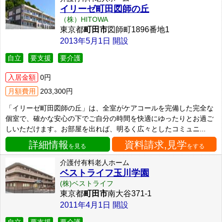
イリーゼ町田図師の丘
（株）HITOWA
東京都
町田市
図師町1896番地1
2013年5月1日 開設
自立
要支援
要介護
入居金額
0円
月額費用
203,300円
「イリーゼ町田図師の丘」は、全室がケアコールを完備した完全な
個室で、確かな安心の下でご自分の時間を快適にゆったりとお過ご
しいただけます。お部屋を出れば、明るく広々としたコミュニ...
詳細情報
資料請求,見学
を見る
をする
介護付有料老人ホーム
ベストライフ玉川学園
(株)ベストライフ
東京都
町田市
南大谷371-1
2011年4月1日 開設