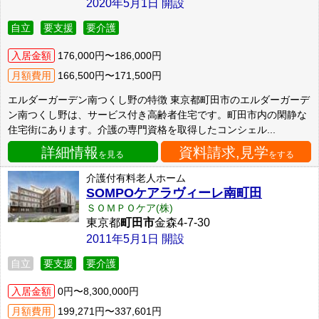
2020年5月1日 開設
自立
要支援
要介護
入居金額
176,000円〜186,000円
月額費用
166,500円〜171,500円
エルダーガーデン南つくし野の特徴 東京都町田市のエルダーガーデ
ン南つくし野は、サービス付き高齢者住宅です。町田市内の閑静な
住宅街にあります。介護の専門資格を取得したコンシェル...
詳細情報
資料請求,見学
を見る
をする
介護付有料老人ホーム
SOMPOケアラヴィーレ南町田
ＳＯＭＰＯケア(株)
東京都
町田市
金森4-7-30
2011年5月1日 開設
自立
要支援
要介護
入居金額
0円〜8,300,000円
月額費用
199,271円〜337,601円