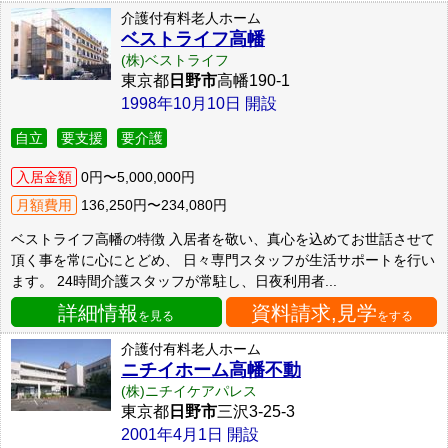
介護付有料老人ホーム
ベストライフ高幡
(株)ベストライフ
東京都
日野市
高幡190-1
1998年10月10日 開設
自立
要支援
要介護
入居金額
0円〜5,000,000円
月額費用
136,250円〜234,080円
ベストライフ高幡の特徴 入居者を敬い、真心を込めてお世話させて
頂く事を常に心にとどめ、 日々専門スタッフが生活サポートを行い
ます。 24時間介護スタッフが常駐し、日夜利用者...
詳細情報
資料請求,見学
を見る
をする
介護付有料老人ホーム
ニチイホーム高幡不動
(株)ニチイケアパレス
東京都
日野市
三沢3-25-3
2001年4月1日 開設