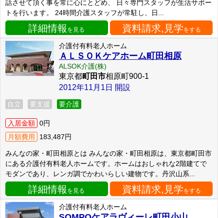
話させて頂く事を常に心にとどめ、 日々専門スタッフが生活サポー
トを行います。 24時間介護スタッフが常駐し、日...
詳細情報
資料請求,見学
を見る
をする
介護付有料老人ホーム
ＡＬＳＯＫケアホーム町田相原
ALSOK介護(株)
東京都
町田市
相原町900-1
2012年11月1日 開設
自立
要支援
要介護
入居金額
0円
月額費用
183,487円
みんなの家・町田相原とは みんなの家・町田相原は、東京都町田市
にある介護付有料老人ホームです。ホームはおしゃれな2階建てで
モダンであり、レンガ調でかわいらしい建物です。丹沢山系...
詳細情報
資料請求,見学
を見る
をする
介護付有料老人ホーム
SOMPOケアラヴィーレ町田小山