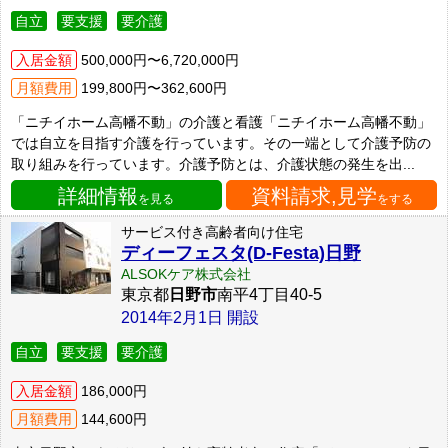
自立
要支援
要介護
入居金額
500,000円〜6,720,000円
月額費用
199,800円〜362,600円
「ニチイホーム高幡不動」の介護と看護「ニチイホーム高幡不動」
では自立を目指す介護を行っています。その一端として介護予防の
取り組みを行っています。介護予防とは、介護状態の発生を出...
詳細情報
資料請求,見学
を見る
をする
サービス付き高齢者向け住宅
ディーフェスタ(D-Festa)日野
ALSOKケア株式会社
東京都
日野市
南平4丁目40-5
2014年2月1日 開設
自立
要支援
要介護
入居金額
186,000円
月額費用
144,600円