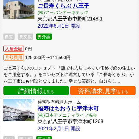
ご長寿くらぶ 八王子
(株)アーバンアーキテック
東京都
八王子市
中野町2148-1
2022年6月1日 開設
自立
要支援
要介護
入居金額
0円
月額費用
128,333円〜141,500円
ご長寿くらぶのコンセプト 「誰でも入居しやすい価格で終の住まい
をご用意する。」をコンセプトに運営している「ご長寿くらぶ」が
八王子市にも開設となりました。幸せな笑顔と、自分らし...
詳細情報
資料請求,見学
を見る
をする
住宅型有料老人ホーム
福寿はちおうじ宇津木町
(株)日本アメニティライフ協会
東京都
八王子市
宇津木町1268
2021年2月1日 開設