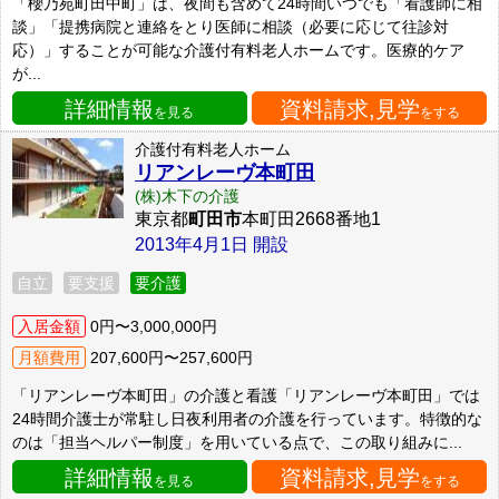
「櫻乃苑町田中町」は、夜間も含めて24時間いつでも「看護師に相
談」「提携病院と連絡をとり医師に相談（必要に応じて往診対
応）」することが可能な介護付有料老人ホームです。医療的ケア
が...
詳細情報
資料請求,見学
を見る
をする
介護付有料老人ホーム
リアンレーヴ本町田
(株)木下の介護
東京都
町田市
本町田2668番地1
2013年4月1日 開設
自立
要支援
要介護
入居金額
0円〜3,000,000円
月額費用
207,600円〜257,600円
「リアンレーヴ本町田」の介護と看護「リアンレーヴ本町田」では
24時間介護士が常駐し日夜利用者の介護を行っています。特徴的な
のは「担当ヘルパー制度」を用いている点で、この取り組みに...
詳細情報
資料請求,見学
を見る
をする