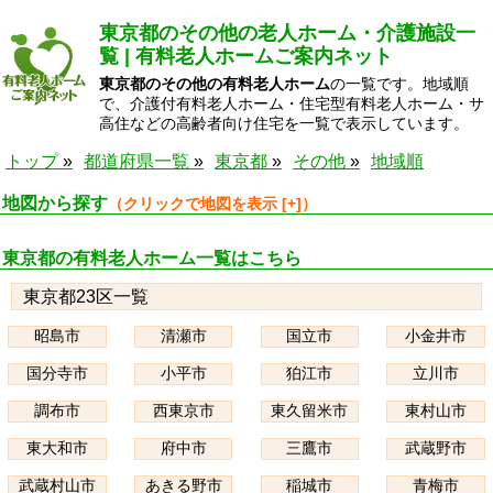
東京都のその他の老人ホーム・介護施設一
覧 | 有料老人ホームご案内ネット
東京都のその他の有料老人ホーム
の一覧です。地域順
で、介護付有料老人ホーム・住宅型有料老人ホーム・サ
高住などの高齢者向け住宅を一覧で表示しています。
トップ
都道府県一覧
東京都
その他
地域順
地図から探す
東京都の有料老人ホーム一覧はこちら
東京都23区一覧
昭島市
清瀬市
国立市
小金井市
国分寺市
小平市
狛江市
立川市
調布市
西東京市
東久留米市
東村山市
東大和市
府中市
三鷹市
武蔵野市
武蔵村山市
あきる野市
稲城市
青梅市