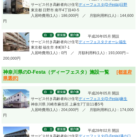
サービス付き高齢者向け住宅
ディーフェスタ(D-Festa)日野
東京都 日野市 南平4丁目40-5
入居時費用(1人)：186,000円 ／ 月額利用料(1人)：144,600
円
平成26年05月 開設
サービス付き高齢者向け住宅
ディーフェスタクオーレ福生
東京都 福生市 本町87-1
入居時費用(1人)：0円 ／ 月額利用料(1人)：193,000円～
200,000円
神奈川県のD-Festa（ディーフェスタ）施設一覧
[都道府
県選択]
平成26年05月 開設
サービス付き高齢者向け住宅
ディーフェスタ(D-Festa)麻生
神奈川県 川崎市麻生区 上麻生7丁目11番5号
入居時費用(1人)：204,000円 ／ 月額利用料(1人)：174,000
円
平成28年02月 開設
サービス付き高齢者向け住宅
ディーフェスタ(D-Festa)溝の口