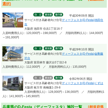
選択]
平成30年09月 開設
サービス付き高齢者向け住宅
ディーフェスタ(D-Festa)池田住
吉
大阪府 池田市 住吉1丁目16-7
入居時費用(1人)：120,000円～198,000円 ／ 月額利用料(1人)：144,000円
～191,000円
平成28年10月 開設
サービス付き高齢者向け住宅
ディーフェスタ(D-Festa)金剛藤
沢台
大阪府 富田林市 藤沢台5丁目2-8
入居時費用(1人)：112,000円 ／ 月額利用料(1人)：135,000円
令和2年06月 開設
サービス付き高齢者向け住宅
ディーフェスタ(D-Festa)くずは
大阪府 枚方市 南楠葉1-29-8
入居時費用(1人)：128,000円～136,000円 ／ 月額利用料(1
人)：141,900円～145,900円
兵庫県のD-Festa（ディーフェスタ）施設一覧
[都道府県