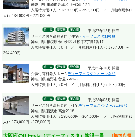
神奈川県 川崎市高津区 上作延542-1
入居時費用(1人)：189,000円～369,000円 ／ 月額利用料(1
人)：134,000円～221,000円
平成27年12月 開設
サービス付き高齢者向け住宅
ディーフェスタ相模原
神奈川県 相模原市中央区 相模原3丁目7番17
入居時費用(1人)：0円 ／ 月額利用料(1人)：176,400円～
294,400円
平成25年10月 開設
介護付有料老人ホーム
ディーフェスタクオーレ泰野
神奈川県 秦野市 曽屋5592-6
入居時費用(1人)：0円 ／ 月額利用料(1人)：163,500円
平成28年03月 開設
サービス付き高齢者向け住宅
ディーフェスタ(D-Festa)藤沢
神奈川県 藤沢市 高倉2118
入居時費用(1人)：189,000円～204,000円 ／ 月額利用料(1
人)：173,000円～178,000円
大阪府のD-Festa（ディーフェスタ）施設一覧
[都道府県