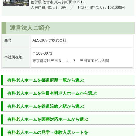
佐賀県 佐賀市 東与賀町田中191-1
入居時費用(1人)：0円 ／ 月額利用料(1人)：103,000円
運営法人ご紹介
商号
ALSOKケア株式会社
〒108-0073
本社所在地
東京都港区三田３－１－７ 三田東宝ビル６階
有料老人ホーム
を
都道府県一覧
から選ぶ
有料老人ホーム
を
注目有料老人ホーム
から選ぶ
有料老人ホーム
を
鉄道沿線／駅
から選ぶ
有料老人ホーム
を
医療対応ホーム
から選ぶ
有料老人ホームの
見学・体験入居シートを