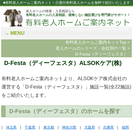
■有料老人ホームご案内ネット～介護付有料老人ホームを無料で紹介いたします
老人ホームの検索・入居相談なら
有料老人ホームの入居相談。後悔しない施設選びを専門家がサポート！
MENU
有料老人ホームご案内ネットTop
>
老人ホームのシリーズ・会社別の一覧
>
D-Festa（ディーフェスタ）
D-Festa（ディーフェスタ）ALSOKケア(株)
有料老人ホームご案内ネットより、ALSOKケア株式会社の
運営する「D-Festa（ディーフェスタ）」施設一覧(全22施設)
をご紹介いたします。
D-Festa（ディーフェスタ）のホームを探す
|
埼玉県
|
千葉県
|
東京都
|
神奈川県
|
大阪府
|
兵庫県
|
福岡