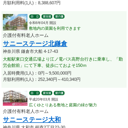
月額利用料(1人)：8,388,607円
令和6年04月 開設
敷地内の菜園を利用できます
介護付有料老人ホーム
サニーステージ北鎌倉
神奈川県 鎌倉市大船 4-17-43
大船駅東口交通広場より江ノ電バス高野台行きに乗車し、「勤
労会館前」にて下車、徒歩にておよそ150ｍ
入居時費用(1人)：0円～9,500,000円
月額利用料(1人)：252,340円～410,340円
平成20年03月 開設
広くゆとりある敷地と庭園の緑が魅力
介護付有料老人ホーム
サニーステージ大和
神奈川県 大和市 桜森2丁目22-30