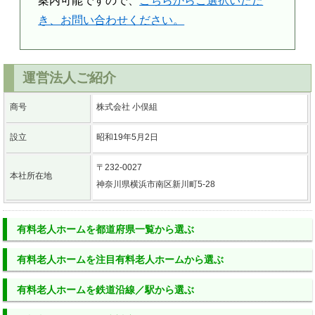
案内可能ですので、
こちらからご選択いただ
き、お問い合わせください。
運営法人ご紹介
商号
株式会社 小俣組
設立
昭和19年5月2日
〒232-0027
本社所在地
神奈川県横浜市南区新川町5-28
有料老人ホーム
を
都道府県一覧
から選ぶ
有料老人ホーム
を
注目有料老人ホーム
から選ぶ
有料老人ホーム
を
鉄道沿線／駅
から選ぶ