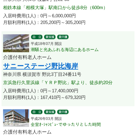
相鉄本線「相模大塚」駅南口から徒歩8分（600m）
入居時費用(1人)：0円～6,000,000円
月額利用料(1人)：205,200円～305,200円
平成18年07月 開設
潮騒と光あふれる海辺にあるホーム
介護付有料老人ホーム
サニーステージ野比海岸
神奈川県 横須賀市 野比3丁目24番11号
京浜急行久里浜線「ＹＲＰ野比」駅より、徒歩約20分
入居時費用(1人)：0円～17,400,000円
月額利用料(1人)：167,410円～679,320円
平成26年03月 開設
全室ｵｰｼｬﾝﾋﾞｭｰでゆったりとした時間
介護付有料老人ホーム