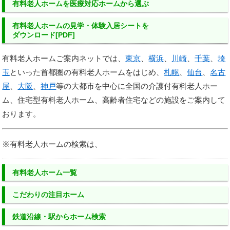
有料老人ホーム
を
医療対応ホーム
から選ぶ
有料老人ホームの
見学・体験入居シートを
ダウンロード[PDF]
有料老人ホームご案内ネットでは、
東京
、
横浜
、
川崎
、
千葉
、
埼
玉
といった首都圏の有料老人ホームをはじめ、
札幌
、
仙台
、
名古
屋
、
大阪
、
神戸
等の大都市を中心に全国の介護付有料老人ホー
ム、住宅型有料老人ホーム、高齢者住宅などの施設をご案内して
おります。
※有料老人ホームの検索は、
有料老人ホーム一覧
こだわりの注目ホーム
鉄道沿線・駅からホーム検索