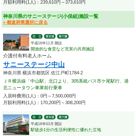
月額利用料(1人)：239,610円～373,610円
神奈川県のサニーステージ(小俣組)施設一覧
» 都道府県選択に戻る
平成16年11月 開設
開放的な食堂など充実の共用施設
介護付有料老人ホーム
サニーステージ中山
神奈川県 横浜市都筑区 佐江戸町1784-2
ＪＲ横浜線「中山駅」北口より、305系統バス市ケ尾駅行、港
北ニュータウン車庫前行乗車
入居時費用(1人)：0円～7,500,000円
月額利用料(1人)：170,200円～308,200円
平成16年03月 開設
駅徒歩1分の生活利便性に優れた立地