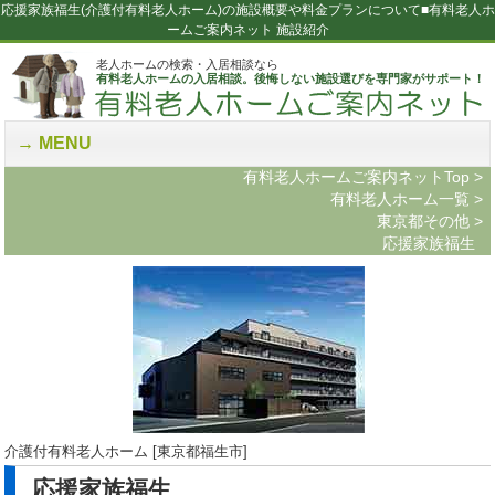
応援家族福生(介護付有料老人ホーム)の施設概要や料金プランについて■有料老人ホ
ームご案内ネット 施設紹介
老人ホームの検索・入居相談なら
有料老人ホームの入居相談。後悔しない施設選びを専門家がサポート！
MENU
有料老人ホームご案内ネットTop
>
有料老人ホーム一覧
>
東京都その他
>
応援家族福生
介護付有料老人ホーム [東京都福生市]
応援家族福生