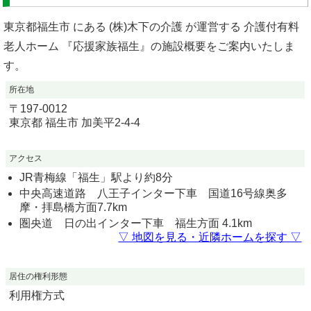
東京都福生市 にある (株)木下の介護 が運営する 介護付有料
老人ホーム 『応援家族福生』の施設概要をご案内いたしま
す。
所在地
〒
197-0012
東京都
福生市
加美平2-4-4
アクセス
JR青梅線「福生」駅より約8分
中央高速道路 八王子インター下車 国道16号線奥多
摩・拝島橋方面7.7km
圏央道 日の出インター下車 福生方面 4.1km
▽ 地図を見る・近隣ホームを探す ▽
居住の権利形態
利用権方式