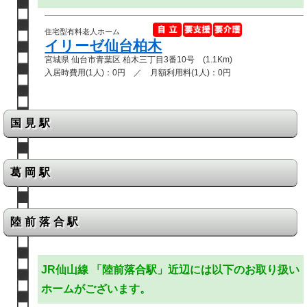
住宅型有料老人ホーム
イリーゼ仙台柏木
宮城県 仙台市青葉区 柏木三丁目3番10号 (1.1Km)
入居時費用(1人)：0円 ／ 月額利用料(1人)：0円
国見駅
葛岡駅
陸前落合駅
JR仙山線 「陸前落合駅」近辺には以下のお取り扱い
ホームがございます。