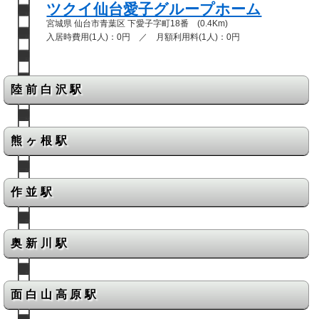
ツクイ仙台愛子グループホーム
宮城県 仙台市青葉区 下愛子字町18番 (0.4Km)
入居時費用(1人)：0円 ／ 月額利用料(1人)：0円
陸前白沢駅
熊ヶ根駅
作並駅
奥新川駅
面白山高原駅