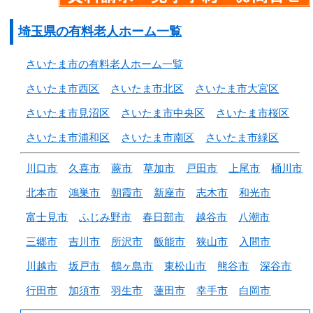
埼玉県の有料老人ホーム一覧
さいたま市の有料老人ホーム一覧
さいたま市西区
さいたま市北区
さいたま市大宮区
さいたま市見沼区
さいたま市中央区
さいたま市桜区
さいたま市浦和区
さいたま市南区
さいたま市緑区
川口市
久喜市
蕨市
草加市
戸田市
上尾市
桶川市
北本市
鴻巣市
朝霞市
新座市
志木市
和光市
富士見市
ふじみ野市
春日部市
越谷市
八潮市
三郷市
吉川市
所沢市
飯能市
狭山市
入間市
川越市
坂戸市
鶴ヶ島市
東松山市
熊谷市
深谷市
行田市
加須市
羽生市
蓮田市
幸手市
白岡市