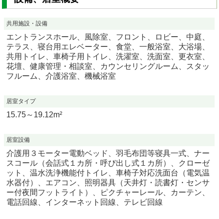
共用施設・設備
エントランスホール、風除室、フロント、ロビー、中庭、
テラス、寝台用エレベーター、食堂、一般浴室、大浴場、
共用トイレ、車椅子用トイレ、洗濯室、洗面室、更衣室、
花壇、健康管理・相談室、カウンセリングルーム、スタッ
フルーム、介護浴室、機械浴室
居室タイプ
15.75～19.12m²
居室設備
介護用３モーター電動ベッド、羽毛布団等寝具一式、ナー
スコール（会話式１カ所・呼び出し式１カ所）、クローゼ
ット、温水洗浄機能付トイレ、車椅子対応洗面台（電気温
水器付）、エアコン、照明器具（天井灯・読書灯・センサ
ー付夜間フットライト）、ピクチャーレール、カーテン、
電話回線、インターネット回線、テレビ回線