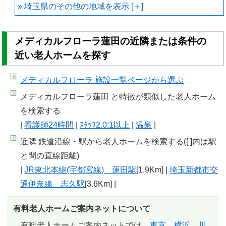
埼玉県のその他の地域を
メディカルフローラ蓮田の近隣または条件の
近い老人ホームを探す
メディカルフローラ 施設一覧
ページから選ぶ
メディカルフローラ蓮田 と特徴が類似した老人ホーム
を検索する
|
看護師24時間
|
ｽﾀｯﾌ2.0:1以上
|
温泉
|
近隣 鉄道沿線・駅から老人ホームを検索する([ ]内は駅
と間の直線距離)
|
JR東北本線(宇都宮線) 蓮田駅
[1.9Km] |
埼玉新都市交
通伊奈線 志久駅
[3.6Km] |
有料老人ホームご案内ネットについて
有料老人ホームご案内ネットでは、
東京
、
横浜
、
川