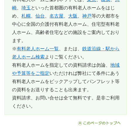
崎
、
埼玉
といった首都圏の有料老人ホームをはじ
め、
札幌
、
仙台
、
名古屋
、
大阪
、
神戸
等の大都市を
中心に全国の介護付有料老人ホーム、住宅型有料老
人ホーム、高齢者住宅などの施設をご案内しており
ます。
※
有料老人ホーム一覧
、または、
鉄道沿線・駅から
老人ホーム検索
よりご覧ください。
有料老人ホームを指定しての資料請求は勿論、
地域
や予算等をご指定
いただければ弊社にて条件にあう
有料老人ホームをピックアップしてパンフレット等
の資料をお送りすることも出来ます。
資料請求、お問い合せは全て無料
です。是非ご利用
ください。