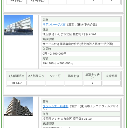
57.775㎡
57.7775㎡
名称
リアンレーヴ大宮
（運営：(株)木下の介護）
住所
埼玉県 さいたま市北区 植竹町1丁目766-1
施設類型
サービス付き高齢者向け住宅(特定施設入居者生活介護)
入居時
0円～2,400,000円
月額
194,200円～266,600円
居室キッチ
1人部屋広さ
2人部屋広さ
ペット可
温泉付き
夫婦部屋
ン
18.14㎡
○
名称
ブランシエール浦和
（運営：(株)長谷工シニアウェルデザイ
ン）
住所
埼玉県 さいたま市南区 鹿手袋4-31-10
施設類型