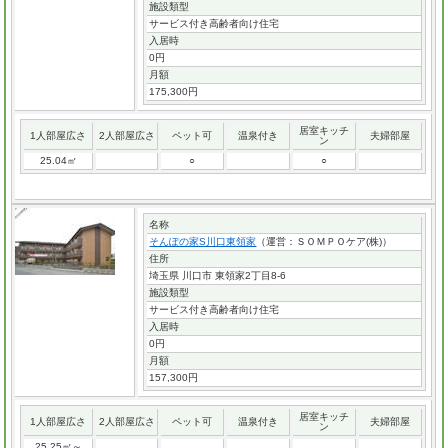
施設類型
サービス付き高齢者向け住宅
入居時
0円
月額
175,300円
居室キッチ
1人部屋広さ
2人部屋広さ
ペット可
温泉付き
夫婦部屋
ン
25.04㎡
○
○
名称
そんぽの家S川口東領家
（運営：ＳＯＭＰＯケア(株)）
住所
埼玉県 川口市 東領家2丁目8-6
施設類型
サービス付き高齢者向け住宅
入居時
0円
月額
157,300円
居室キッチ
1人部屋広さ
2人部屋広さ
ペット可
温泉付き
夫婦部屋
ン
25.25㎡～