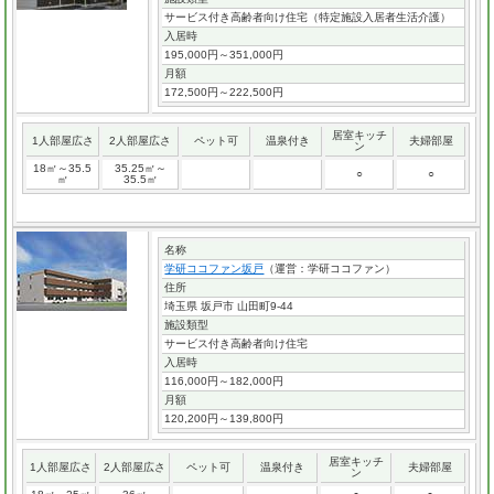
サービス付き高齢者向け住宅（特定施設入居者生活介護）
入居時
195,000円～351,000円
月額
172,500円～222,500円
居室キッチ
1人部屋広さ
2人部屋広さ
ペット可
温泉付き
夫婦部屋
ン
18㎡～35.5
35.25㎡～
○
○
㎡
35.5㎡
名称
学研ココファン坂戸
（運営：学研ココファン）
住所
埼玉県 坂戸市 山田町9-44
施設類型
サービス付き高齢者向け住宅
入居時
116,000円～182,000円
月額
120,200円～139,800円
居室キッチ
1人部屋広さ
2人部屋広さ
ペット可
温泉付き
夫婦部屋
ン