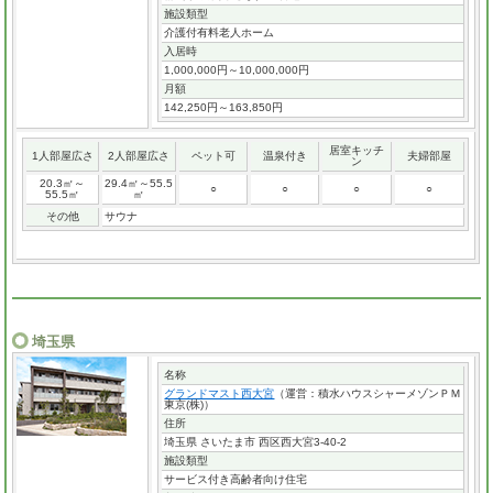
施設類型
介護付有料老人ホーム
入居時
1,000,000円～10,000,000円
月額
142,250円～163,850円
居室キッチ
1人部屋広さ
2人部屋広さ
ペット可
温泉付き
夫婦部屋
ン
20.3㎡～
29.4㎡～55.5
○
○
○
○
55.5㎡
㎡
その他
サウナ
埼玉県
名称
グランドマスト西大宮
（運営：積水ハウスシャーメゾンＰＭ
東京(株)）
住所
埼玉県 さいたま市 西区西大宮3-40-2
施設類型
サービス付き高齢者向け住宅