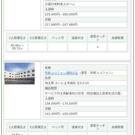
介護付有料老人ホーム
入居時
225,000円～300,000円
月額
217,680円～247,680円
居室キッチ
1人部屋広さ
2人部屋広さ
ペット可
温泉付き
夫婦部屋
ン
20.48㎡～
○
35.72㎡
名称
学研ココファン浦和六辻
（運営：学研ココファン）
住所
埼玉県 さいたま市南区 辻3-3-15
施設類型
サービス付き高齢者向け住宅（特定施設入居者生活介護）
入居時
158,000円～176,000円
月額
141,200円～150,200円
居室キッチ
1人部屋広さ
2人部屋広さ
ペット可
温泉付き
夫婦部屋
ン
24.8㎡～