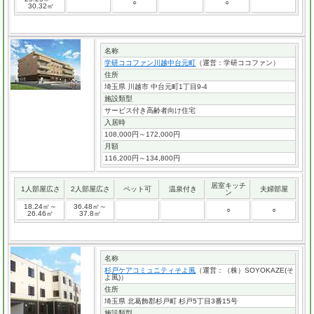
○
○
30.32㎡
名称
学研ココファン川越中台元町
（運営：学研ココファン）
住所
埼玉県 川越市 中台元町1丁目9-4
施設類型
サービス付き高齢者向け住宅
入居時
108,000円～172,000円
月額
116,200円～134,800円
居室キッチ
1人部屋広さ
2人部屋広さ
ペット可
温泉付き
夫婦部屋
ン
18.24㎡～
36.48㎡～
○
○
26.46㎡
37.8㎡
名称
杉戸ケアコミュニティそよ風
（運営：（株）SOYOKAZE(そ
よ風)）
住所
埼玉県 北葛飾郡杉戸町 杉戸5丁目3番15号
施設類型