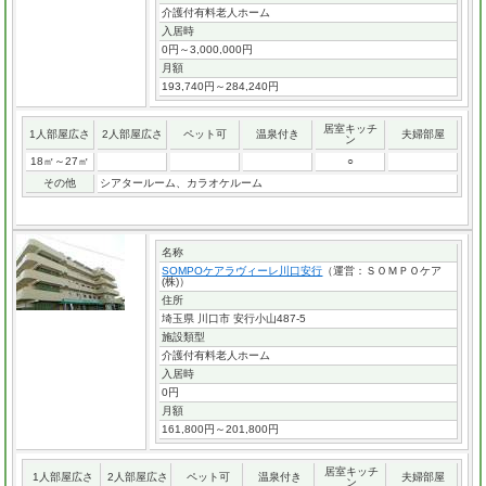
介護付有料老人ホーム
入居時
0円～3,000,000円
月額
193,740円～284,240円
居室キッチ
1人部屋広さ
2人部屋広さ
ペット可
温泉付き
夫婦部屋
ン
18㎡～27㎡
○
その他
シアタールーム、カラオケルーム
名称
SOMPOケアラヴィーレ川口安行
（運営：ＳＯＭＰＯケア
(株)）
住所
埼玉県 川口市 安行小山487-5
施設類型
介護付有料老人ホーム
入居時
0円
月額
161,800円～201,800円
居室キッチ
1人部屋広さ
2人部屋広さ
ペット可
温泉付き
夫婦部屋
ン