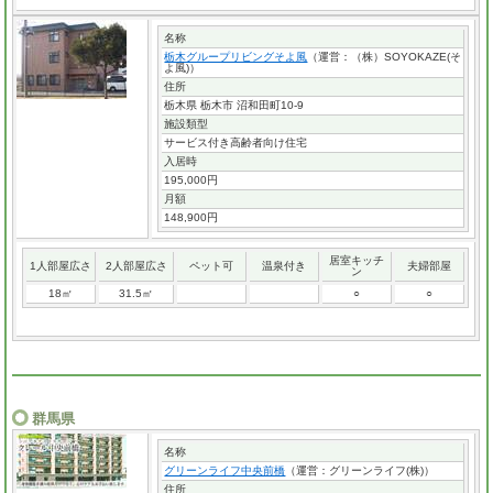
名称
栃木グループリビングそよ風
（運営：（株）SOYOKAZE(そ
よ風)）
住所
栃木県 栃木市 沼和田町10-9
施設類型
サービス付き高齢者向け住宅
入居時
195,000円
月額
148,900円
居室キッチ
1人部屋広さ
2人部屋広さ
ペット可
温泉付き
夫婦部屋
ン
18㎡
31.5㎡
○
○
群馬県
名称
グリーンライフ中央前橋
（運営：グリーンライフ(株)）
住所