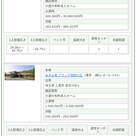
施設類型
介護付有料老人ホーム
入居時
300,000円～30,680,000円
月額
193,422円～380,422円
居室キッチ
1人部屋広さ
2人部屋広さ
ペット可
温泉付き
夫婦部屋
ン
26.08㎡～
～42.75㎡
○
○
42.75㎡
名称
あずみ苑 グランデ花咲の丘
（運営：(株)レオパレス21）
住所
埼玉県 上尾市 原市228-1
施設類型
介護付有料老人ホーム
入居時
1,500,000円～4,500,000円
月額
150,000円～293,500円
居室キッチ
1人部屋広さ
2人部屋広さ
ペット可
温泉付き
夫婦部屋
ン