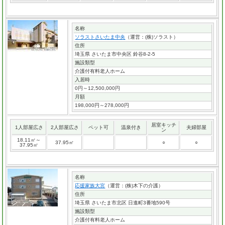
名称
ソラストさいたま中央
（運営：(株)ソラスト）
住所
埼玉県 さいたま市中央区 鈴谷8-2-5
施設類型
介護付有料老人ホーム
入居時
0円～12,500,000円
月額
198,000円～278,000円
居室キッチ
1人部屋広さ
2人部屋広さ
ペット可
温泉付き
夫婦部屋
ン
18.11㎡～
37.95㎡
○
○
37.95㎡
名称
応援家族大宮
（運営：(株)木下の介護）
住所
埼玉県 さいたま市北区 日進町3番地590号
施設類型
介護付有料老人ホーム