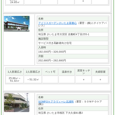
○
24.85㎡
名称
アイリスガーデンさいたま新都心
（運営：(株)ニチイケアパ
レス）
住所
埼玉県 さいたま市大宮区 吉敷町4丁目255-1
施設類型
サービス付き高齢者向け住宅
入居時
192,000円～326,000円
月額
202,680円～282,680円
居室キッチ
1人部屋広さ
2人部屋広さ
ペット可
温泉付き
夫婦部屋
ン
25.66㎡～
～51.32㎡
○
○
51.32㎡
名称
SOMPOケアラヴィーレ北浦和
（運営：ＳＯＭＰＯケア
(株)）
住所
埼玉県 さいたま市桜区 下大久保81番2