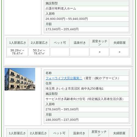
施設類型
介護付有料老人ホーム
入居時
26,600,000円～55,940,000円
月額
173,040円～205,440円
居室キッチ
1人部屋広さ
2人部屋広さ
ペット可
温泉付き
夫婦部屋
ン
36.29㎡～
50.2㎡～
○
○
78.47㎡
78.47㎡
名称
フォーライフ大宮公園第二
（運営：(株)ケアサービス）
住所
埼玉県 さいたま市見沼区 南中丸250番地1
施設類型
サービス付き高齢者向け住宅（特定施設入居者生活介護）
入居時
278,040円～395,040円
月額
188,000円～237,000円
居室キッチ
1人部屋広さ
2人部屋広さ
ペット可
温泉付き
夫婦部屋
ン