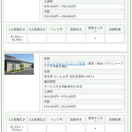
入居時
509,840円～794,320円
月額
150,800円～206,800円
居室キッチ
1人部屋広さ
2人部屋広さ
ペット可
温泉付き
夫婦部屋
ン
37.22㎡～
○
61.58㎡
名称
グランドマストアクティブ宮原
（運営：積水ハウスシャーメ
ゾンＰＭ東京(株)）
住所
埼玉県 さいたま市 北区宮原町1-697-1
施設類型
サービス付き高齢者向け住宅
入居時
543,600円～579,160円
月額
153,000円～214,000円
居室キッチ
1人部屋広さ
2人部屋広さ
ペット可
温泉付き
夫婦部屋
ン
37.13㎡～
○
70.41㎡