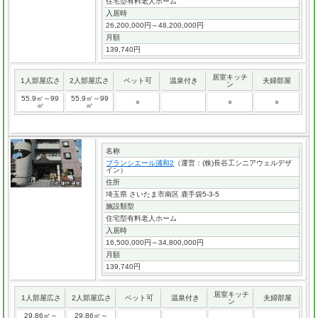
住宅型有料老人ホーム
入居時
26,200,000円～48,200,000円
月額
139,740円
居室キッチ
1人部屋広さ
2人部屋広さ
ペット可
温泉付き
夫婦部屋
ン
55.9㎡～99
55.9㎡～99
○
○
○
㎡
㎡
名称
ブランシエール浦和2
（運営：(株)長谷工シニアウェルデザ
イン）
住所
埼玉県 さいたま市南区 鹿手袋5-3-5
施設類型
住宅型有料老人ホーム
入居時
16,500,000円～34,800,000円
月額
139,740円
居室キッチ
1人部屋広さ
2人部屋広さ
ペット可
温泉付き
夫婦部屋
ン
29.86㎡～
29.86㎡～