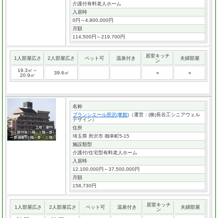
介護付有料老人ホーム
入居時
0円～4,800,000円
月額
114,500円～219,700円
居室キッチ
1人部屋広さ
2人部屋広さ
ペット可
温泉付き
夫婦部屋
ン
19.3㎡～
39.6㎡
○
○
20.9㎡
名称
ブランシエール所沢(東館)
（運営：(株)長谷工シニアウェル
デザイン）
住所
埼玉県 所沢市 御幸町5-15
施設類型
介護付/住宅型有料老人ホーム
入居時
12,100,000円～37,500,000円
月額
158,730円
居室キッチ
1人部屋広さ
2人部屋広さ
ペット可
温泉付き
夫婦部屋
ン