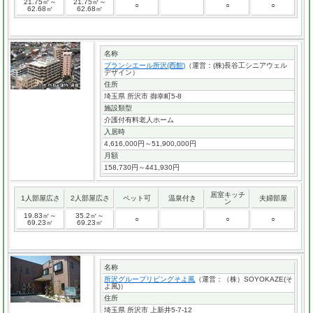
21.75㎡～
21.75㎡～
○
○
○
62.68㎡
62.68㎡
名称
ブランシエール所沢(西館)
（運営：(株)長谷工シニアウェル
デザイン）
住所
埼玉県 所沢市 御幸町5-8
施設類型
介護付有料老人ホーム
入居時
4,616,000円～51,900,000円
月額
158,730円～441,930円
居室キッチ
1人部屋広さ
2人部屋広さ
ペット可
温泉付き
夫婦部屋
ン
19.83㎡～
35.2㎡～
○
○
○
69.23㎡
69.23㎡
名称
所沢グループリビングそよ風
（運営：（株）SOYOKAZE(そ
よ風)）
住所
埼玉県 所沢市 上新井5-7-12