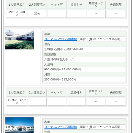
居室キッチ
1人部屋広さ
2人部屋広さ
ペット可
温泉付き
夫婦部屋
ン
22.6㎡～30
30㎡
○
○
㎡
名称
ロイヤルハウス石岡本館
（運営：(株)ロイヤルハウス石岡）
住所
茨城県 石岡市 石岡13446-10
施設類型
介護付有料老人ホーム
入居時
900,000円～23,400,000円
月額
200,000円～215,000円
居室キッチ
1人部屋広さ
2人部屋広さ
ペット可
温泉付き
夫婦部屋
ン
12.9㎡～45.2
○
○
㎡
名称
ロイヤルハウス石岡新館
（運営：(株)ロイヤルハウス石岡）
住所