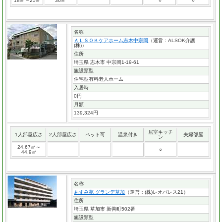
18㎡～25㎡
36㎡
○
○
名称
ＡＬＳＯＫケアホーム志木中宗岡
（運営：ALSOK介護
(株)）
住所
埼玉県 志木市 中宗岡1-19-61
施設類型
住宅型有料老人ホーム
入居時
0円
月額
139,324円
居室キッチ
1人部屋広さ
2人部屋広さ
ペット可
温泉付き
夫婦部屋
ン
24.67㎡～
○
44.9㎡
名称
あずみ苑 グランデ草加
（運営：(株)レオパレス21）
住所
埼玉県 草加市 新善町502番
施設類型