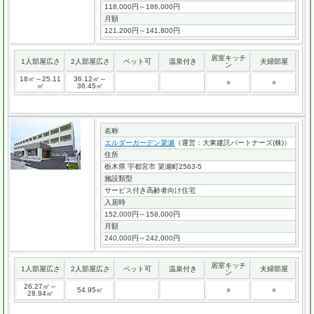
118,000円～186,000円
月額
121,200円～141,800円
居室キッチ
1人部屋広さ
2人部屋広さ
ペット可
温泉付き
夫婦部屋
ン
18㎡～25.11
36.12㎡～
○
○
㎡
36.45㎡
名称
エルダーガーデン簗瀬
（運営：大東建託パートナーズ(株)）
住所
栃木県 宇都宮市 簗瀬町2563-5
施設類型
サービス付き高齢者向け住宅
入居時
152,000円～158,000円
月額
240,000円～242,000円
居室キッチ
1人部屋広さ
2人部屋広さ
ペット可
温泉付き
夫婦部屋
ン
26.27㎡～
54.95㎡
○
○
28.94㎡