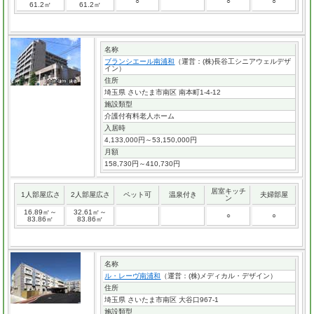
○
○
○
61.2㎡
61.2㎡
名称
ブランシエール南浦和
（運営：(株)長谷工シニアウェルデザ
イン）
住所
埼玉県 さいたま市南区 南本町1-4-12
施設類型
介護付有料老人ホーム
入居時
4,133,000円～53,150,000円
月額
158,730円～410,730円
居室キッチ
1人部屋広さ
2人部屋広さ
ペット可
温泉付き
夫婦部屋
ン
16.89㎡～
32.61㎡～
○
○
83.86㎡
83.86㎡
名称
ル・レーヴ南浦和
（運営：(株)メディカル・デザイン）
住所
埼玉県 さいたま市南区 大谷口967-1
施設類型