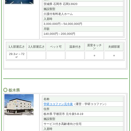
茨城県 石岡市 石岡13920
施設類型
介護付有料老人ホーム
入居時
3,000,000円～54,000,000円
月額
140,000円～200,000円
居室キッチ
1人部屋広さ
2人部屋広さ
ペット可
温泉付き
夫婦部屋
ン
29.3㎡～72
○
○
㎡
栃木県
名称
学研ココファン元今泉
（運営：学研ココファン）
住所
栃木県 宇都宮市 元今泉5-8-19
施設類型
サービス付き高齢者向け住宅
入居時