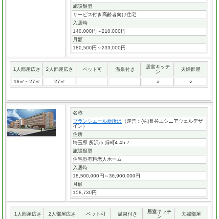
施設類型
サービス付き高齢者向け住宅
入居時
140,000円～210,000円
月額
180,500円～233,000円
居室キッチ
1人部屋広さ
2人部屋広さ
ペット可
温泉付き
夫婦部屋
ン
18㎡～27㎡
27㎡
○
○
名称
ブランシエール新所沢
（運営：(株)長谷工シニアウェルデザ
イン）
住所
埼玉県 所沢市 緑町4-45-7
施設類型
住宅型有料老人ホーム
入居時
18,500,000円～36,900,000円
月額
158,730円
居室キッチ
1人部屋広さ
2人部屋広さ
ペット可
温泉付き
夫婦部屋
ン