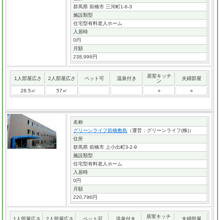
群馬県 前橋市 三河町1-6-3
施設類型
住宅型有料老人ホーム
入居時
0円
月額
238,996円
居室キッチ
1人部屋広さ
2人部屋広さ
ペット可
温泉付き
夫婦部屋
ン
28.5㎡
57㎡
○
○
名称
グリーンライフ前橋敷島
（運営：グリーンライフ(株)）
住所
群馬県 前橋市 上小出町3-2-9
施設類型
住宅型有料老人ホーム
入居時
0円
月額
220,796円
居室キッチ
1人部屋広さ
2人部屋広さ
ペット可
温泉付き
夫婦部屋