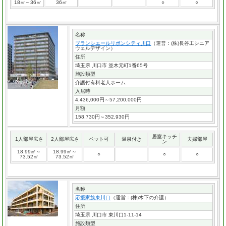
18㎡～36㎡
36㎡
○
○
名称
ブランシエールリボンシティ川口
（運営：(株)長谷工シニア
ウェルデザイン）
住所
埼玉県 川口市 並木元町1番65号
施設類型
介護付有料老人ホーム
入居時
4,436,000円～57,200,000円
月額
158,730円～352,930円
居室キッチ
1人部屋広さ
2人部屋広さ
ペット可
温泉付き
夫婦部屋
ン
18.99㎡～
18.99㎡～
○
○
○
73.52㎡
73.52㎡
名称
応援家族東川口
（運営：(株)木下の介護）
住所
埼玉県 川口市 東川口1-11-14
施設類型