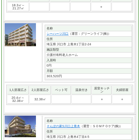
18.3㎡～
○
21.27㎡
名称
シーハーツ川口
（運営：グリーンライフ(株)）
住所
埼玉県 川口市 上青木1丁目2-24
施設類型
介護付有料老人ホーム
入居時
0円
月額
303,520円
居室キッチ
1人部屋広さ
2人部屋広さ
ペット可
温泉付き
夫婦部屋
ン
20.4㎡～
32.38㎡
○
○
32.38㎡
名称
そんぽの家S川口上青木
（運営：ＳＯＭＰＯケア(株)）
住所
埼玉県 川口市 上青木4丁目4-5