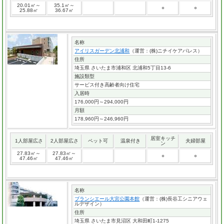
20.01㎡～
35.1㎡～
○
○
25.88㎡
36.67㎡
名称
アイリスガーデン北浦和
（運営：(株)ニチイケアパレス）
住所
埼玉県 さいたま市浦和区 北浦和5丁目13-6
施設類型
サービス付き高齢者向け住宅
入居時
176,000円～294,000円
月額
178,960円～246,960円
居室キッチ
1人部屋広さ
2人部屋広さ
ペット可
温泉付き
夫婦部屋
ン
27.83㎡～
27.83㎡～
○
○
47.46㎡
47.46㎡
名称
ブランシエール大宮公園本館
（運営：(株)長谷工シニアウェ
ルデザイン）
住所
埼玉県 さいたま市見沼区 大和田町1-1275