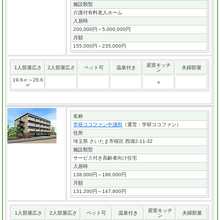
施設類型
介護付有料老人ホーム
入居時
200,000円～5,000,000円
月額
155,000円～235,000円
居室キッチ
1人部屋広さ
2人部屋広さ
ペット可
温泉付き
夫婦部屋
ン
19.6㎡～26.6
○
㎡
名称
学研ココファン中浦和
（運営：学研ココファン）
住所
埼玉県 さいたま市桜区 西堀2-11-32
施設類型
サービス付き高齢者向け住宅
入居時
138,000円～198,000円
月額
131,200円～147,800円
居室キッチ
1人部屋広さ
2人部屋広さ
ペット可
温泉付き
夫婦部屋
ン