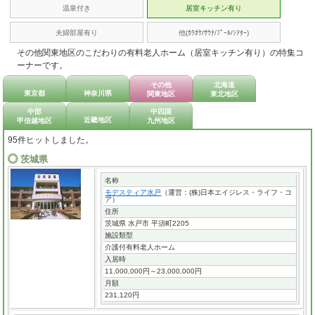
温泉付き
居室キッチン有り
夫婦部屋有り
他(ｶﾗｵｹ/ｻｳﾅ/ﾌﾟｰﾙ/ｼｱﾀｰ)
その他関東地区のこだわりの有料老人ホーム（居室キッチン有り）の特集コ
ーナーです。
その他
北海道
東京都
神奈川県
関東地区
東北地区
中部
中四国
近畿地区
甲信越地区
九州地区
95件ヒットしました。
茨城県
名称
モデスティア水戸
（運営：(株)日本エイジレス・ライフ・コ
ア）
住所
茨城県 水戸市 平須町2205
施設類型
介護付有料老人ホーム
入居時
11,000,000円～23,000,000円
月額
231,120円