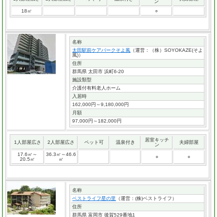
ン
18㎡
○
名称
太田駅前ケアパークそよ風
（運営：（株）SOYOKAZE(そよ
風)）
住所
群馬県 太田市 浜町6-20
施設類型
介護付有料老人ホーム
入居時
162,000円～9,180,000円
月額
97,000円～182,000円
居室キッチ
1人部屋広さ
2人部屋広さ
ペット可
温泉付き
夫婦部屋
ン
17.6㎡～
36.3㎡～46.6
○
○
20.5㎡
㎡
名称
ベストライフ星の里
（運営：(株)ベストライフ）
住所
群馬県 富岡市 後賀529番地1