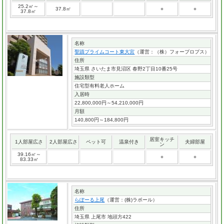
25.2㎡～
37.8㎡
○
○
37.8㎡
名称
聖蹟プライムコート東大宮
（運営：（株）フォープロプス）
住所
埼玉県 さいたま市見沼区 春野2丁目10番25号
施設類型
住宅型有料老人ホーム
入居時
22,800,000円～54,210,000円
月額
140,800円～184,800円
居室キッチ
1人部屋広さ
2人部屋広さ
ペット可
温泉付き
夫婦部屋
ン
39.16㎡～
○
○
83.33㎡
名称
らぽーる上尾
（運営：(株)ラポール）
住所
埼玉県 上尾市 地頭方422