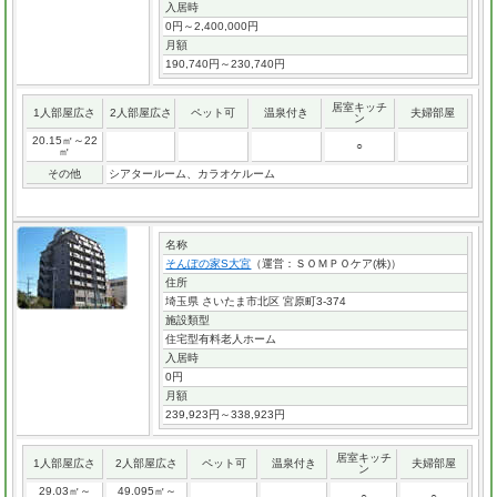
入居時
0円～2,400,000円
月額
190,740円～230,740円
居室キッチ
1人部屋広さ
2人部屋広さ
ペット可
温泉付き
夫婦部屋
ン
20.15㎡～22
○
㎡
その他
シアタールーム、カラオケルーム
名称
そんぽの家S大宮
（運営：ＳＯＭＰＯケア(株)）
住所
埼玉県 さいたま市北区 宮原町3-374
施設類型
住宅型有料老人ホーム
入居時
0円
月額
239,923円～338,923円
居室キッチ
1人部屋広さ
2人部屋広さ
ペット可
温泉付き
夫婦部屋
ン
29.03㎡～
49.095㎡～
○
○