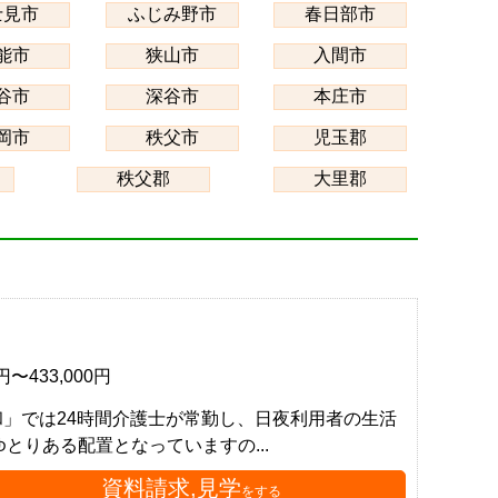
士見市
ふじみ野市
春日部市
能市
狭山市
入間市
谷市
深谷市
本庄市
岡市
秩父市
児玉郡
秩父郡
大里郡
0円〜433,000円
」では24時間介護士が常勤し、日夜利用者の生活
とりある配置となっていますの...
資料請求,見学
をする