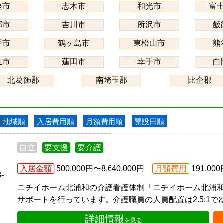
座市
志木市
和光市
富
郷市
吉川市
所沢市
飯
戸市
鶴ヶ島市
東松山市
熊
生市
蓮田市
幸手市
白
北葛飾郡
南埼玉郡
比企郡
地域順
入居費用順
月額費用順
開設日順
自立
要支援
要介護
入居金額
500,000円〜8,640,000円
月額費用
191,00
-
ニチイホーム北浦和の介護看護体制「ニチイホーム北浦和
サポートを行っています。介護職員の人員配置は2.5:1でゆ
詳細情報
を見る