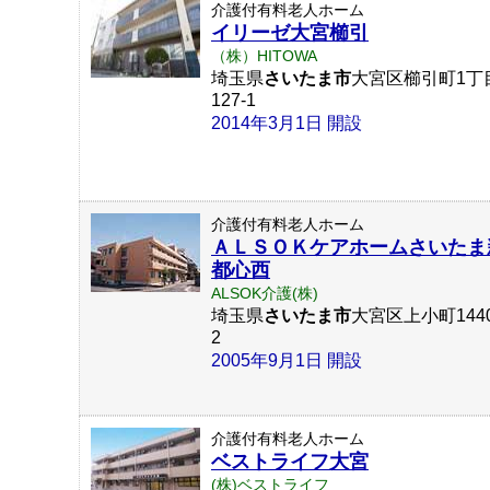
介護付有料老人ホーム
イリーゼ大宮櫛引
（株）HITOWA
埼玉県
さいたま市
大宮区櫛引町1丁
127-1
2014年3月1日 開設
介護付有料老人ホーム
ＡＬＳＯＫケアホームさいたま
都心西
ALSOK介護(株)
埼玉県
さいたま市
大宮区上小町1440
2
2005年9月1日 開設
介護付有料老人ホーム
ベストライフ大宮
(株)ベストライフ