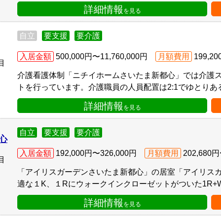
詳細情報
を見る
自立
要支援
要介護
入居金額
500,000円〜11,760,000円
月額費用
199,2
目
介護看護体制「ニチイホームさいたま新都心」では介護
トを行っています。介護職員の人員配置は2:1でゆとりある
詳細情報
を見る
自立
要支援
要介護
心
入居金額
192,000円〜326,000円
月額費用
202,680円
目
「アイリスガーデンさいたま新都心」の居室「アイリス
適な１K、１Rにウォークインクローゼットがついた1R+W、
詳細情報
を見る