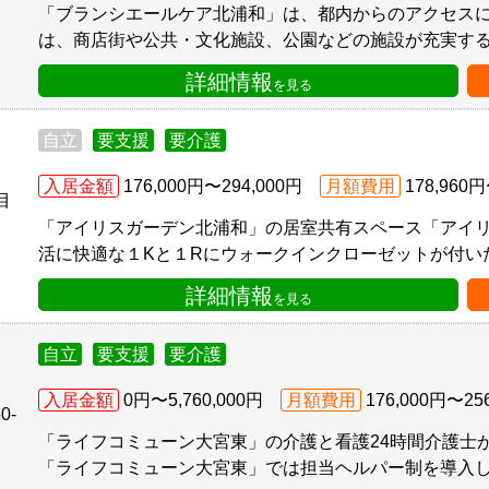
「ブランシエールケア北浦和」は、都内からのアクセスに
は、商店街や公共・文化施設、公園などの施設が充実する一
詳細情報
を見る
自立
要支援
要介護
入居金額
176,000円〜294,000円
月額費用
178,960円
目
「アイリスガーデン北浦和」の居室共有スペース「アイリ
活に快適な１Kと１Rにウォークインクローゼットが付いた１
詳細情報
を見る
自立
要支援
要介護
入居金額
0円〜5,760,000円
月額費用
176,000円〜25
0-
「ライフコミューン大宮東」の介護と看護24時間介護士
「ライフコミューン大宮東」では担当ヘルパー制を導入して