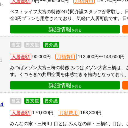
入居金額
0円〜5,600,000円
月額費用
125,750円〜27
-
ベストライフ大宮の特徴24時間介護スタッフが常駐し、
金0円プランも用意されており、気軽に入居可能です。日中
詳細情報
を見る
自立
要支援
要介護
入居金額
90,000円
月額費用
112,400円〜143,600円
1
みつばメゾン大宮三橋の特徴 みつばメゾン大宮三橋は、
す。くつろぎの共用空間を体感できる館内となっており、居
詳細情報
を見る
自立
要支援
要介護
４
入居金額
170,000円
月額費用
168,300円
みんなの家・三橋4丁目とは みんなの家・三橋4丁目は