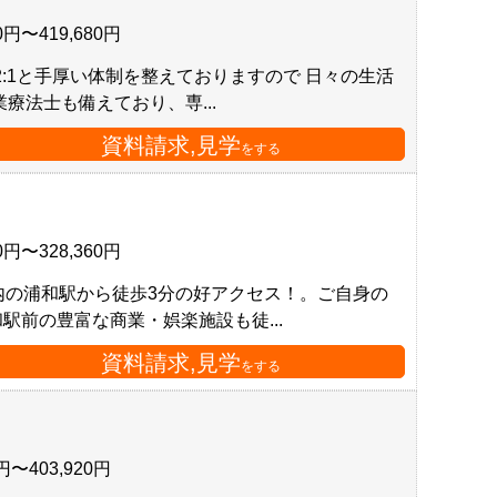
80円〜419,680円
2:1と手厚い体制を整えておりますので 日々の生活
療法士も備えており、専...
資料請求,見学
をする
00円〜328,360円
内の浦和駅から徒歩3分の好アクセス！。ご自身の
前の豊富な商業・娯楽施設も徒...
資料請求,見学
をする
0円〜403,920円