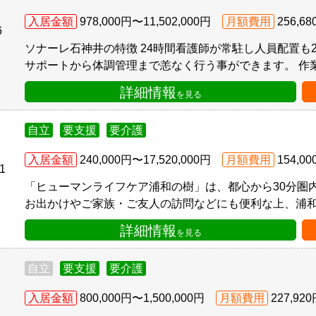
入居金額
978,000円〜11,502,000円
月額費用
256,6
6
ソナーレ石神井の特徴 24時間看護師が常駐し人員配置も
サポートから体調管理まで恙なく行う事ができます。 作業
詳細情報
を見る
自立
要支援
要介護
入居金額
240,000円〜17,520,000円
月額費用
154,0
1
「ヒューマンライフケア浦和の樹」は、都心から30分圏
お出かけやご家族・ご友人の訪問などにも便利な上、浦和駅
詳細情報
を見る
自立
要支援
要介護
入居金額
800,000円〜1,500,000円
月額費用
227,92