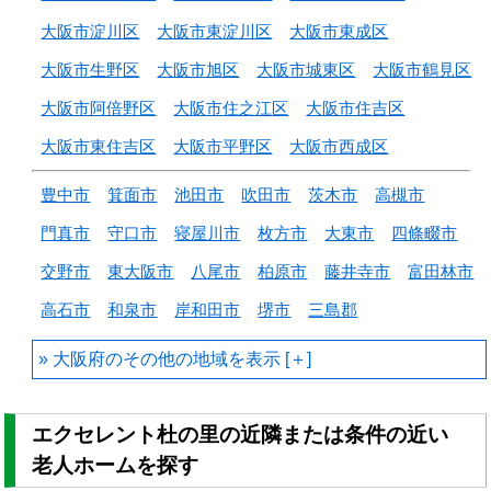
大阪市淀川区
大阪市東淀川区
大阪市東成区
大阪市生野区
大阪市旭区
大阪市城東区
大阪市鶴見区
大阪市阿倍野区
大阪市住之江区
大阪市住吉区
大阪市東住吉区
大阪市平野区
大阪市西成区
豊中市
箕面市
池田市
吹田市
茨木市
高槻市
門真市
守口市
寝屋川市
枚方市
大東市
四條畷市
交野市
東大阪市
八尾市
柏原市
藤井寺市
富田林市
高石市
和泉市
岸和田市
堺市
三島郡
大阪府のその他の地域を
エクセレント杜の里の近隣または条件の近い
老人ホームを探す