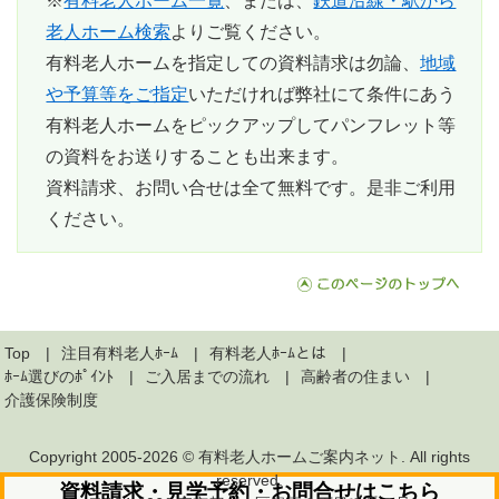
※
有料老人ホーム一覧
、または、
鉄道沿線・駅から
老人ホーム検索
よりご覧ください。
有料老人ホームを指定しての資料請求は勿論、
地域
や予算等をご指定
いただければ弊社にて条件にあう
有料老人ホームをピックアップしてパンフレット等
の資料をお送りすることも出来ます。
資料請求、お問い合せは全て無料
です。是非ご利用
ください。
Top
注目有料老人ﾎｰﾑ
有料老人ﾎｰﾑとは
ﾎｰﾑ選びのﾎﾟｲﾝﾄ
ご入居までの流れ
高齢者の住まい
介護保険制度
Copyright 2005-2026 ©
有料老人ホームご案内ネット
. All rights
reserved.
資料請求・見学予約・お問合せはこちら