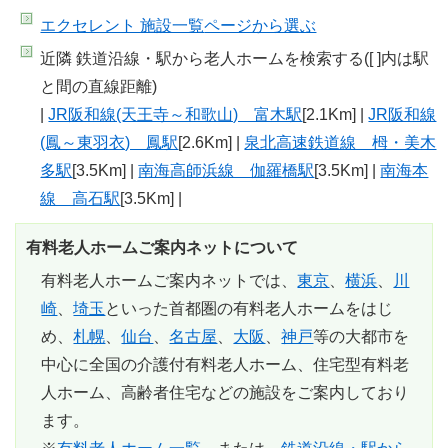
エクセレント 施設一覧
ページから選ぶ
近隣 鉄道沿線・駅から老人ホームを検索する([ ]内は駅
と間の直線距離)
|
JR阪和線(天王寺～和歌山) 富木駅
[2.1Km] |
JR阪和線
(鳳～東羽衣) 鳳駅
[2.6Km] |
泉北高速鉄道線 栂・美木
多駅
[3.5Km] |
南海高師浜線 伽羅橋駅
[3.5Km] |
南海本
線 高石駅
[3.5Km] |
有料老人ホームご案内ネットについて
有料老人ホームご案内ネットでは、
東京
、
横浜
、
川
崎
、
埼玉
といった首都圏の有料老人ホームをはじ
め、
札幌
、
仙台
、
名古屋
、
大阪
、
神戸
等の大都市を
中心に全国の介護付有料老人ホーム、住宅型有料老
人ホーム、高齢者住宅などの施設をご案内しており
ます。