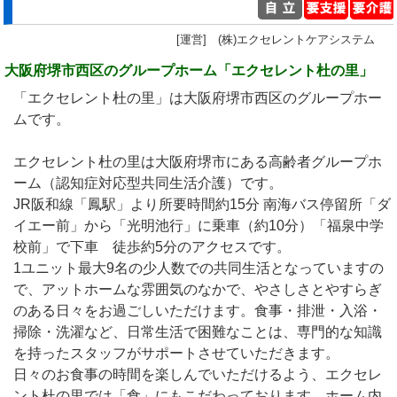
[運営] (株)エクセレントケアシステム
大阪府堺市西区のグループホーム「エクセレント杜の里」
「エクセレント杜の里」は大阪府堺市西区のグループホー
ムです。
エクセレント杜の里は大阪府堺市にある高齢者グループホ
ーム（認知症対応型共同生活介護）です。
JR阪和線「鳳駅」より所要時間約15分 南海バス停留所「ダ
イエー前」から「光明池行」に乗車（約10分）「福泉中学
校前」で下車 徒歩約5分のアクセスです。
1ユニット最大9名の少人数での共同生活となっていますの
で、アットホームな雰囲気のなかで、やさしさとやすらぎ
のある日々をお過ごしいただけます。食事・排泄・入浴・
掃除・洗濯など、日常生活で困難なことは、専門的な知識
を持ったスタッフがサポートさせていただきます。
日々のお食事の時間を楽しんでいただけるよう、エクセレ
ント杜の里では「食」にもこだわっております。ホーム内