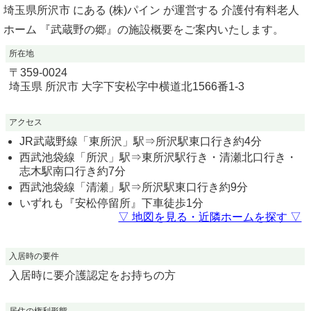
埼玉県所沢市 にある (株)パイン が運営する 介護付有料老人
ホーム 『武蔵野の郷』の施設概要をご案内いたします。
所在地
〒
359-0024
埼玉県
所沢市
大字下安松字中横道北1566番1-3
アクセス
JR武蔵野線「東所沢」駅⇒所沢駅東口行き約4分
西武池袋線「所沢」駅⇒東所沢駅行き・清瀬北口行き・
志木駅南口行き約7分
西武池袋線「清瀬」駅⇒所沢駅東口行き約9分
いずれも『安松停留所』下車徒歩1分
▽ 地図を見る・近隣ホームを探す ▽
入居時の要件
入居時に要介護認定をお持ちの方