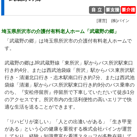
[運営] (株)パイン
埼玉県所沢市の介護付有料老人ホーム「武蔵野の郷」
「武蔵野の郷」は埼玉県所沢市の介護付有料老人ホームで
す。
武蔵野の郷はJR武蔵野線「東所沢」駅からバス所沢駅東口
行き約4分、または西武池袋線「所沢」駅からバス東所沢駅
行き・清瀬北口行き・志木駅南口行き約7分、または西武池
袋線「清瀬」駅からバス所沢駅東口行き約9分のバス乗車の
のち、『安松停留所』停留所で下車していただいて徒歩1分
のアクセスです。所沢市内の生活利便性の高いエリアで快
適な生活を送ることができます。
「リハビリが楽しい」「人との出逢いがある」「生き甲斐
がある」という心の健康を重視する株式会社パインが運営
しており、経験・知識豊富な看護スタッフが多数在籍して