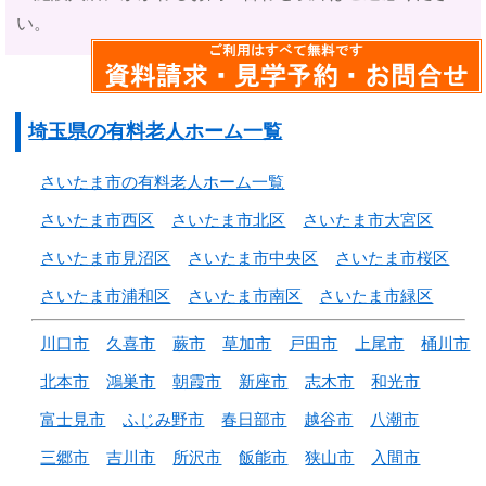
い。
埼玉県の有料老人ホーム一覧
さいたま市の有料老人ホーム一覧
さいたま市西区
さいたま市北区
さいたま市大宮区
さいたま市見沼区
さいたま市中央区
さいたま市桜区
さいたま市浦和区
さいたま市南区
さいたま市緑区
川口市
久喜市
蕨市
草加市
戸田市
上尾市
桶川市
北本市
鴻巣市
朝霞市
新座市
志木市
和光市
富士見市
ふじみ野市
春日部市
越谷市
八潮市
三郷市
吉川市
所沢市
飯能市
狭山市
入間市