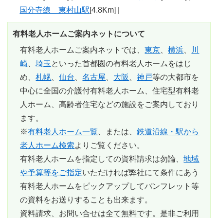
国分寺線 東村山駅
[4.8Km] |
有料老人ホームご案内ネットについて
有料老人ホームご案内ネットでは、
東京
、
横浜
、
川
崎
、
埼玉
といった首都圏の有料老人ホームをはじ
め、
札幌
、
仙台
、
名古屋
、
大阪
、
神戸
等の大都市を
中心に全国の介護付有料老人ホーム、住宅型有料老
人ホーム、高齢者住宅などの施設をご案内しており
ます。
※
有料老人ホーム一覧
、または、
鉄道沿線・駅から
老人ホーム検索
よりご覧ください。
有料老人ホームを指定しての資料請求は勿論、
地域
や予算等をご指定
いただければ弊社にて条件にあう
有料老人ホームをピックアップしてパンフレット等
の資料をお送りすることも出来ます。
資料請求、お問い合せは全て無料
です。是非ご利用