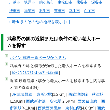
川越市
坂戸市
鶴ヶ島市
東松山市
熊谷市
深谷市
行田市
加須市
羽生市
蓮田市
幸手市
白岡市
埼玉県のその他の地域を
武蔵野の郷の近隣または条件の近い老人ホー
ムを探す
パイン 施設一覧
ページから選ぶ
武蔵野の郷 と特徴が類似した老人ホームを検索する
|
ｶﾗｵｹ/ｻｳﾅ/ｼｱﾀｰﾙｰﾑ/ﾌﾟｰﾙ設備
|
近隣 鉄道沿線・駅から老人ホームを検索する([ ]内は駅
と間の直線距離)
|
JR武蔵野線 東所沢駅
[1.2Km] |
西武池袋線 秋津駅
[1.5Km] |
西武新宿線 所沢駅
[2.5Km] |
西武狭山線 西
所沢駅
[4.1Km] |
西武西武園線 東村山駅
[4.8Km] |
西武