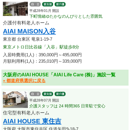
平成28年01月 開設
下町情緒ゆたかなのんびりとした雰囲気
介護付有料老人ホーム
AIAI MAISON入谷
東京都 台東区 竜泉1-19-7
東京メトロ日比谷線「入谷」駅徒歩8分
入居時費用(1人)：390,000円～495,000円
月額利用料(1人)：235,010円～339,000円
大阪府のAIAI HOUSE「AIAI Life Care (株)」施設一覧
» 都道府県選択に戻る
平成28年07月 開設
介護スタッフは 24 時間365 日常駐で安心
住宅型有料老人ホーム
AIAI HOUSE 東住吉
大阪府 大阪市東住吉区 住道矢田9-18-7