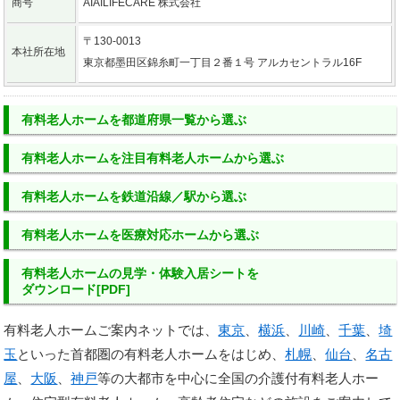
商号
AIAILIFECARE 株式会社
〒130-0013
本社所在地
東京都墨田区錦糸町一丁目２番１号 アルカセントラル16F
有料老人ホーム
を
都道府県一覧
から選ぶ
有料老人ホーム
を
注目有料老人ホーム
から選ぶ
有料老人ホーム
を
鉄道沿線／駅
から選ぶ
有料老人ホーム
を
医療対応ホーム
から選ぶ
有料老人ホームの
見学・体験入居シートを
ダウンロード[PDF]
有料老人ホームご案内ネットでは、
東京
、
横浜
、
川崎
、
千葉
、
埼
玉
といった首都圏の有料老人ホームをはじめ、
札幌
、
仙台
、
名古
屋
、
大阪
、
神戸
等の大都市を中心に全国の介護付有料老人ホー