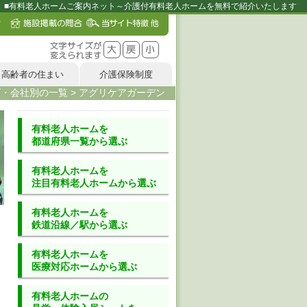
■有料老人ホームご案内ネット～介護付有料老人ホームを無料で紹介いたします
高齢者の住まい
介護保険制度
ズ・会社別の一覧
>
アグリケアガーデン
有料老人ホーム
を
都道府県一覧
から選ぶ
有料老人ホーム
を
注目有料老人ホーム
から選ぶ
有料老人ホーム
を
鉄道沿線／駅
から選ぶ
有料老人ホーム
を
医療対応ホーム
から選ぶ
有料老人ホームの