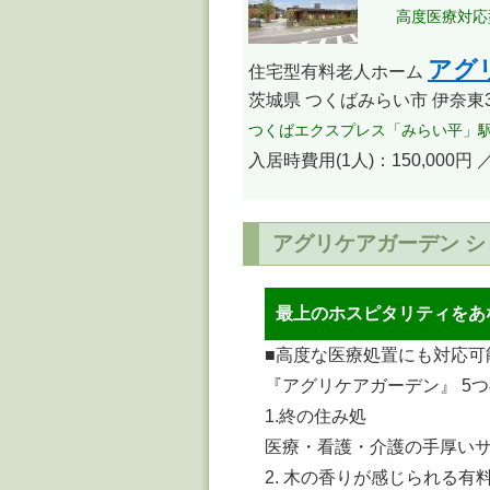
高度医療対応
アグ
住宅型有料老人ホーム
茨城県 つくばみらい市 伊奈東3
つくばエクスプレス「みらい平」駅
入居時費用(1人)：150,000円
アグリケアガーデン 
最上のホスピタリティをあ
■高度な医療処置にも対応可
『アグリケアガーデン』 5
1.終の住み処
医療・看護・介護の手厚い
2. 木の香りが感じられる有