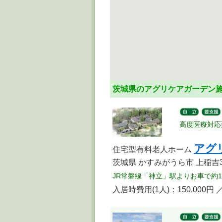
茨城県のアグリケアガーデン
高度医療対応
アグ
住宅型有料老人ホーム
茨城県 かすみがうら市 上稲吉3
JR常磐線「神立」駅よりお車で約1
入居時費用(1人)：150,000円