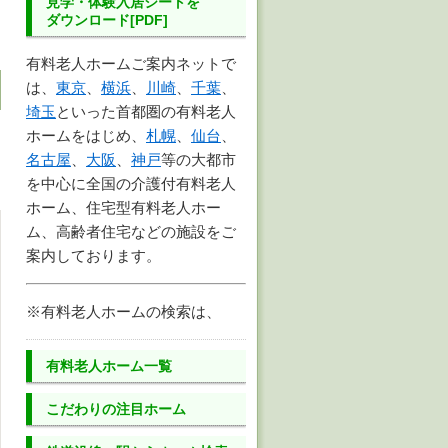
見学・体験入居シートを
ダウンロード[PDF]
有料老人ホームご案内ネットで
は、
東京
、
横浜
、
川崎
、
千葉
、
埼玉
といった首都圏の有料老人
ホームをはじめ、
札幌
、
仙台
、
名古屋
、
大阪
、
神戸
等の大都市
を中心に全国の介護付有料老人
ホーム、住宅型有料老人ホー
ム、高齢者住宅などの施設をご
案内しております。
※有料老人ホームの検索は、
有料老人ホーム一覧
こだわりの注目ホーム