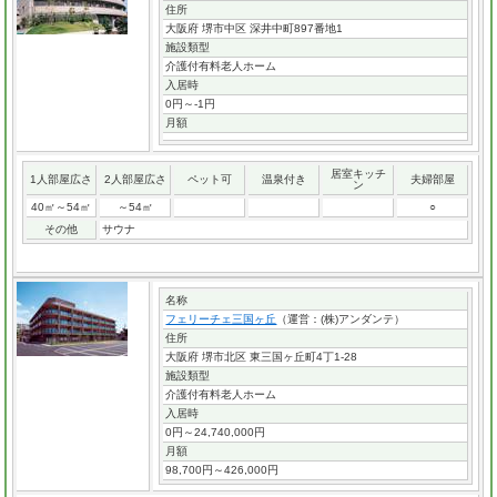
住所
大阪府 堺市中区 深井中町897番地1
施設類型
介護付有料老人ホーム
入居時
0円～-1円
月額
居室キッチ
1人部屋広さ
2人部屋広さ
ペット可
温泉付き
夫婦部屋
ン
40㎡～54㎡
～54㎡
○
その他
サウナ
名称
フェリーチェ三国ヶ丘
（運営：(株)アンダンテ）
住所
大阪府 堺市北区 東三国ヶ丘町4丁1-28
施設類型
介護付有料老人ホーム
入居時
0円～24,740,000円
月額
98,700円～426,000円