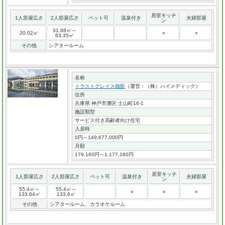
居室キッチ
1人部屋広さ
2人部屋広さ
ペット可
温泉付き
夫婦部屋
ン
31.68㎡～
20.02㎡
○
○
63.35㎡
その他
シアタールーム
名称
トラストグレイス御影
（運営：（株）ハイメディック）
住所
兵庫県 神戸市灘区 土山町16-1
施設類型
サービス付き高齢者向け住宅
入居時
0円～149,677,000円
月額
179,160円～1,177,160円
居室キッチ
1人部屋広さ
2人部屋広さ
ペット可
温泉付き
夫婦部屋
ン
55.4㎡～
55.4㎡～
○
○
○
133.64㎡
133.6㎡
その他
シアタールーム、カラオケルーム