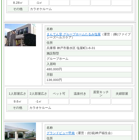
8.28㎡
-1㎡
その他
カラオケルーム
名称
まんてん堂 グループホームたるみ塩屋
（運営：(株)ファイブ
シーズヘルスケア）
住所
兵庫県 神戸市垂水区 塩屋町1-6-31
施設類型
グループホーム
入居時
480,000円
月額
136,000円
居室キッチ
1人部屋広さ
2人部屋広さ
ペット可
温泉付き
夫婦部屋
ン
9.6㎡
-1㎡
その他
カラオケルーム
名称
グランドビュー甲南
（運営：(社福)神戸福生会）
住所