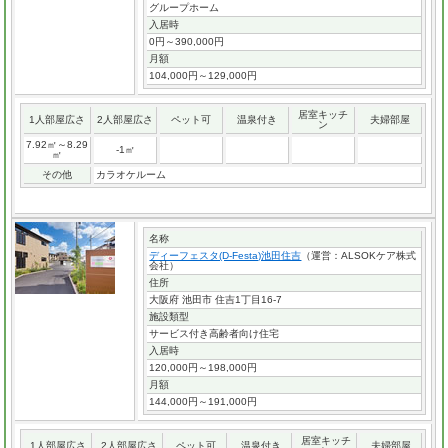
グループホーム
入居時
0円～390,000円
月額
104,000円～129,000円
居室キッチ
1人部屋広さ
2人部屋広さ
ペット可
温泉付き
夫婦部屋
ン
7.92㎡～8.29
-1㎡
㎡
その他
カラオケルーム
名称
ディーフェスタ(D-Festa)池田住吉
（運営：ALSOKケア株式
会社）
住所
大阪府 池田市 住吉1丁目16-7
施設類型
サービス付き高齢者向け住宅
入居時
120,000円～198,000円
月額
144,000円～191,000円
居室キッチ
1人部屋広さ
2人部屋広さ
ペット可
温泉付き
夫婦部屋