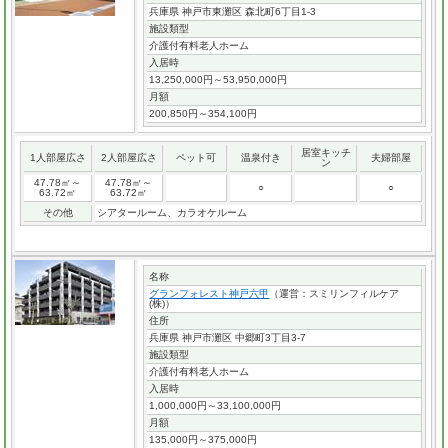
兵庫県 神戸市東灘区 森北町6丁目1-3
施設類型
介護付有料老人ホーム
入居時
13,250,000円～53,950,000円
月額
200,850円～354,100円
居室キッチ
1人部屋広さ
2人部屋広さ
ペット可
温泉付き
夫婦部屋
ン
47.78㎡～
47.78㎡～
○
○
63.72㎡
63.72㎡
その他
シアタールーム、カラオケルーム
名称
グランフォレスト神戸六甲
（運営：スミリンフィルケア
(株)）
住所
兵庫県 神戸市灘区 中郷町3丁目3-7
施設類型
介護付有料老人ホーム
入居時
1,000,000円～33,100,000円
月額
135,000円～375,000円