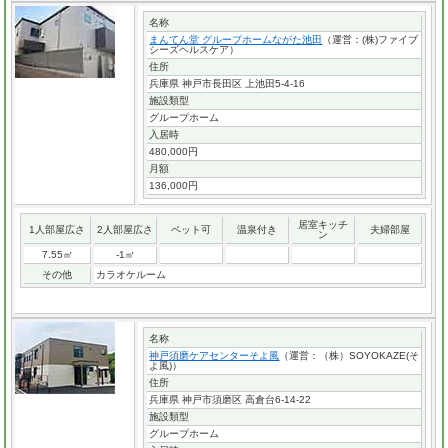
名称
まんてん堂 グループホームながた池田
（運営：(株)ファイブ
シーズヘルスケア）
住所
兵庫県 神戸市長田区 上池田5-4-16
施設類型
グループホーム
入居時
480,000円
月額
136,000円
居室キッチ
1人部屋広さ
2人部屋広さ
ペット可
温泉付き
夫婦部屋
ン
7.55㎡
-1㎡
その他
カラオケルーム
名称
神戸須磨ケアセンターそよ風
（運営：（株）SOYOKAZE(そ
よ風)）
住所
兵庫県 神戸市須磨区 高倉台6-14-22
施設類型
グループホーム