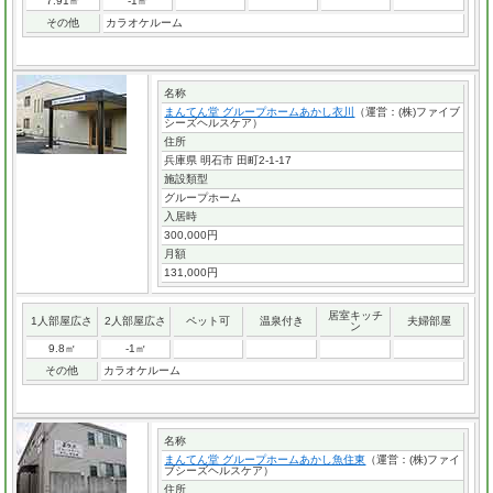
7.91㎡
-1㎡
その他
カラオケルーム
名称
まんてん堂 グループホームあかし衣川
（運営：(株)ファイブ
シーズヘルスケア）
住所
兵庫県 明石市 田町2-1-17
施設類型
グループホーム
入居時
300,000円
月額
131,000円
居室キッチ
1人部屋広さ
2人部屋広さ
ペット可
温泉付き
夫婦部屋
ン
9.8㎡
-1㎡
その他
カラオケルーム
名称
まんてん堂 グループホームあかし魚住東
（運営：(株)ファイ
ブシーズヘルスケア）
住所