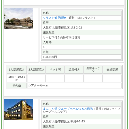
名称
ソラスト鶴見緑地
（運営：(株)ソラスト）
住所
大阪府 大阪市鶴見区 浜2-2-62
施設類型
サービス付き高齢者向け住宅
入居時
0円
月額
108,930円
居室キッチ
1人部屋広さ
2人部屋広さ
ペット可
温泉付き
夫婦部屋
ン
18㎡～19.53
㎡
その他
シアタールーム
名称
まんてん堂 グループホームつるみ緑地
（運営：(株)ファイブ
シーズヘルスケア）
住所
大阪府 大阪市鶴見区 鶴見6-3-23
施設類型