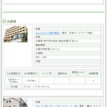
兵庫県
名称
ロングライフ神戸青谷
（運営：日本ロングライフ(株)）
住所
兵庫県 神戸市中央区 神仙寺通3丁目1-2
施設類型
介護付有料老人ホーム
入居時
0円～-1円
月額
居室キッチ
1人部屋広さ
2人部屋広さ
ペット可
温泉付き
夫婦部屋
ン
16.92㎡～
～74.36㎡
○
74.36㎡
その他
プール、シアタールーム
名称
まんてん堂 グループホームひょうご湊
（運営：(株)ファイブ