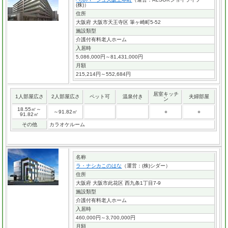
(株)）
住所
大阪府 大阪市天王寺区 筆ヶ崎町5-52
施設類型
介護付有料老人ホーム
入居時
5,086,000円～81,431,000円
月額
215,214円～552,684円
居室キッチ
1人部屋広さ
2人部屋広さ
ペット可
温泉付き
夫婦部屋
ン
18.55㎡～
～91.82㎡
○
○
91.82㎡
その他
カラオケルーム
名称
ラ・ナシカこのはな
（運営：(株)シダー）
住所
大阪府 大阪市此花区 西九条1丁目7-9
施設類型
介護付有料老人ホーム
入居時
460,000円～3,700,000円
月額