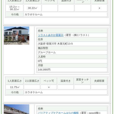
1人部屋広さ
2人部屋広さ
ペット可
温泉付き
夫婦部屋
ン
15.2㎡～
30.22㎡
○
30.22㎡
その他
カラオケルーム
名称
ソラストあやか寝屋川
（運営：(株)ソラスト）
住所
大阪府 寝屋川市 木屋元町13-5
施設類型
グループホーム
入居時
0円
月額
144,890円
居室キッチ
1人部屋広さ
2人部屋広さ
ペット可
温泉付き
夫婦部屋
ン
11.75㎡
○
その他
カラオケルーム
名称
パリアティブケアホームはなの楠根
（運営：opsol(株)）