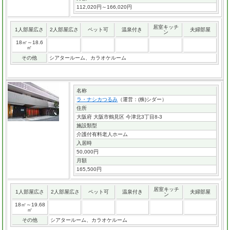
112,020円～166,020円
居室キッチ
1人部屋広さ
2人部屋広さ
ペット可
温泉付き
夫婦部屋
ン
18㎡～18.6
㎡
その他
シアタールーム、カラオケルーム
名称
ラ・ナシカつるみ
（運営：(株)シダー）
住所
大阪府 大阪市鶴見区 今津北3丁目8-3
施設類型
介護付有料老人ホーム
入居時
50,000円
月額
165,500円
居室キッチ
1人部屋広さ
2人部屋広さ
ペット可
温泉付き
夫婦部屋
ン
18㎡～19.68
㎡
その他
シアタールーム、カラオケルーム