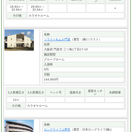
ン
18.93㎡～
29.93㎡～
○
32.64㎡
32.64㎡
その他
カラオケルーム
名称
ソラストれんか門真
（運営：(株)ソラスト）
住所
大阪府 門真市 三ツ島1丁目17-10
施設類型
グループホーム
入居時
0円
月額
144,900円
居室キッチ
1人部屋広さ
2人部屋広さ
ペット可
温泉付き
夫婦部屋
ン
12㎡
その他
カラオケルーム
名称
ロングライフ上野芝
（運営：日本ロングライフ(株)）