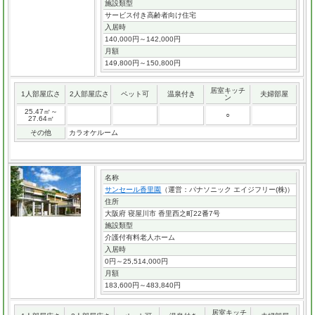
施設類型
サービス付き高齢者向け住宅
入居時
140,000円～142,000円
月額
149,800円～150,800円
居室キッチ
1人部屋広さ
2人部屋広さ
ペット可
温泉付き
夫婦部屋
ン
25.47㎡～
○
27.64㎡
その他
カラオケルーム
名称
サンセール香里園
（運営：パナソニック エイジフリー(株)）
住所
大阪府 寝屋川市 香里西之町22番7号
施設類型
介護付有料老人ホーム
入居時
0円～25,514,000円
月額
183,600円～483,840円
居室キッチ