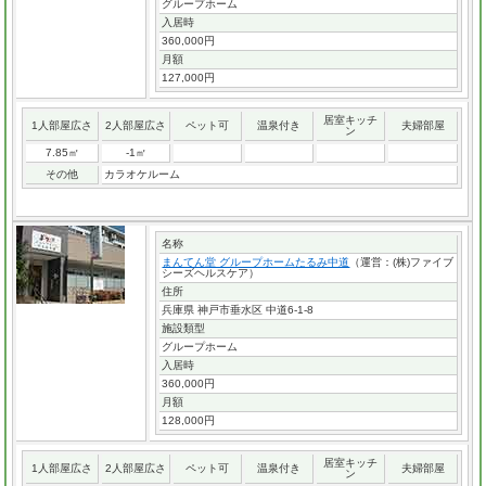
グループホーム
入居時
360,000円
月額
127,000円
居室キッチ
1人部屋広さ
2人部屋広さ
ペット可
温泉付き
夫婦部屋
ン
7.85㎡
-1㎡
その他
カラオケルーム
名称
まんてん堂 グループホームたるみ中道
（運営：(株)ファイブ
シーズヘルスケア）
住所
兵庫県 神戸市垂水区 中道6-1-8
施設類型
グループホーム
入居時
360,000円
月額
128,000円
居室キッチ
1人部屋広さ
2人部屋広さ
ペット可
温泉付き
夫婦部屋
ン