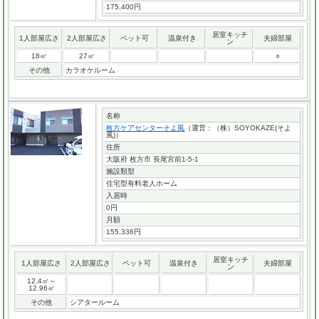
175,400円
居室キッチ
1人部屋広さ
2人部屋広さ
ペット可
温泉付き
夫婦部屋
ン
18㎡
27㎡
○
その他
カラオケルーム
名称
枚方ケアセンターそよ風
（運営：（株）SOYOKAZE(そよ
風)）
住所
大阪府 枚方市 長尾宮前1-5-1
施設類型
住宅型有料老人ホーム
入居時
0円
月額
155,336円
居室キッチ
1人部屋広さ
2人部屋広さ
ペット可
温泉付き
夫婦部屋
ン
12.4㎡～
12.96㎡
その他
シアタールーム