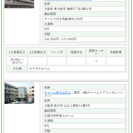
住所
大阪府 東大阪市 楠根3丁目2番41号
施設類型
サービス付き高齢者向け住宅
入居時
0円
月額
141,300円～171,000円
居室キッチ
1人部屋広さ
2人部屋広さ
ペット可
温泉付き
夫婦部屋
ン
25.08㎡～
○
26.07㎡
その他
カラオケルーム
名称
チャーム枚方山之上
（運営：(株)チャームケアコーポレーシ
ョン）
住所
大阪府 枚方市 山之上東町11番8号
施設類型
介護付有料老人ホーム
入居時
0円
月額