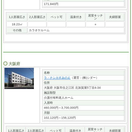
171,840円
居室キッチ
1人部屋広さ
2人部屋広さ
ペット可
温泉付き
夫婦部屋
ン
18.23㎡
○
その他
カラオケルーム
大阪府
名称
ラ・ナシカすみのえ
（運営：(株)シダー）
住所
大阪府 大阪市住之江区 北加賀屋5丁目4-34
施設類型
介護付有料老人ホーム
入居時
460,000円～3,700,000円
月額
102,120円～156,120円
居室キッチ
1人部屋広さ
2人部屋広さ
ペット可
温泉付き
夫婦部屋