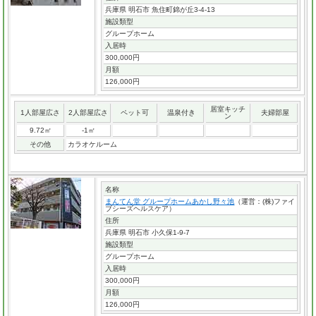
兵庫県 明石市 魚住町錦が丘3-4-13
施設類型
グループホーム
入居時
300,000円
月額
126,000円
居室キッチ
1人部屋広さ
2人部屋広さ
ペット可
温泉付き
夫婦部屋
ン
9.72㎡
-1㎡
その他
カラオケルーム
名称
まんてん堂 グループホームあかし野々池
（運営：(株)ファイ
ブシーズヘルスケア）
住所
兵庫県 明石市 小久保1-9-7
施設類型
グループホーム
入居時
300,000円
月額
126,000円