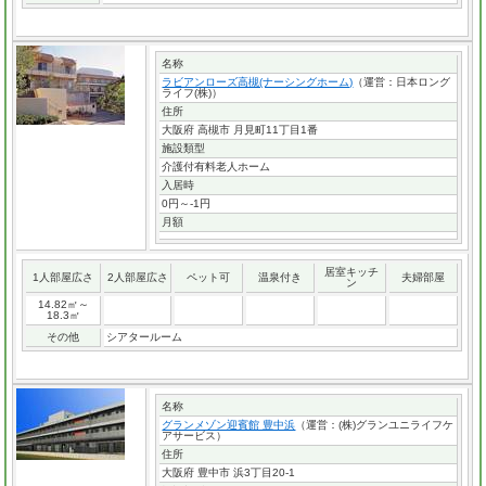
名称
ラビアンローズ高槻(ナーシングホーム)
（運営：日本ロング
ライフ(株)）
住所
大阪府 高槻市 月見町11丁目1番
施設類型
介護付有料老人ホーム
入居時
0円～-1円
月額
居室キッチ
1人部屋広さ
2人部屋広さ
ペット可
温泉付き
夫婦部屋
ン
14.82㎡～
18.3㎡
その他
シアタールーム
名称
グランメゾン迎賓館 豊中浜
（運営：(株)グランユニライフケ
アサービス）
住所
大阪府 豊中市 浜3丁目20-1