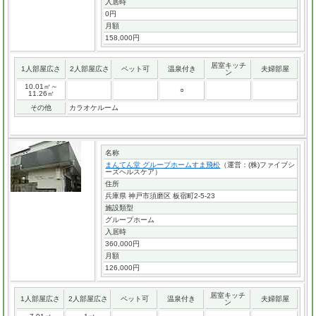
入居時
0円
月額
158,000円
居室キッチ
1人部屋広さ
2人部屋広さ
ペット可
温泉付き
夫婦部屋
ン
10.01㎡～
○
11.26㎡
その他
カラオケルーム
名称
まんてん堂 グループホームすま飛松
（運営：(株)ファイブシ
ーズヘルスケア）
住所
兵庫県 神戸市須磨区 板宿町2-5-23
施設類型
グループホーム
入居時
360,000円
月額
126,000円
居室キッチ
1人部屋広さ
2人部屋広さ
ペット可
温泉付き
夫婦部屋
ン