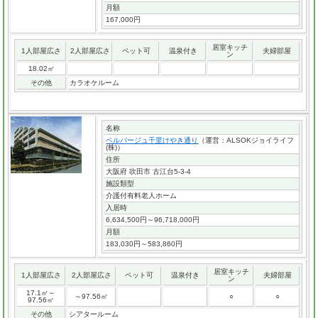
月額
167,000円
居室キッチ
1人部屋広さ
2人部屋広さ
ペット可
温泉付き
夫婦部屋
ン
18.02㎡
その他
カラオケルーム
名称
ベルパージュ千里けやき通り
（運営：ALSOKジョイライフ
(株)）
住所
大阪府 吹田市 古江台5-3-4
施設類型
介護付有料老人ホーム
入居時
6,634,500円～96,718,000円
月額
183,030円～583,860円
居室キッチ
1人部屋広さ
2人部屋広さ
ペット可
温泉付き
夫婦部屋
ン
17.1㎡～
～97.56㎡
○
○
97.56㎡
その他
シアタールーム