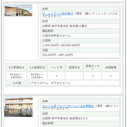
名称
ザ・レジデンス神戸舞子
（運営：(株)シティインデックスホ
スピタリティ）
住所
兵庫県 神戸市垂水区 海岸通11番97
施設類型
介護付有料老人ホーム
入居時
1,200,000円～88,600,000円
月額
152,000円～497,100円
居室キッチ
1人部屋広さ
2人部屋広さ
ペット可
温泉付き
夫婦部屋
ン
44.06㎡～
44.06㎡～
○
○
○
118.84㎡
118.84㎡
その他
シアタールーム、カラオケルーム
名称
まんてん堂 グループホームたるみ神陵台
（運営：(株)ファイ
ブシーズヘルスケア）
住所
兵庫県 神戸市垂水区 南多聞台3-2-2
施設類型