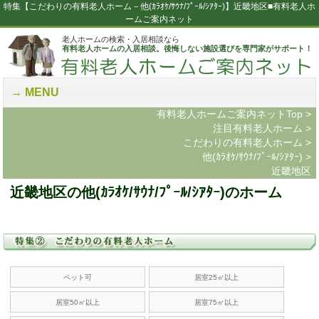
特集【こだわりの有料老人ホーム－他(ｶﾗｵｹ/ｻｳﾅ/ﾌﾟｰﾙ/ｼｱﾀｰ)】近畿地区■有料老人ホ
ームご案内ネット
老人ホームの検索・入居相談なら
有料老人ホームの入居相談。後悔しない施設選びを専門家がサポート！
MENU
有料老人ホームご案内ネットTop
>
注目有料老人ホーム
>
こだわりの有料老人ホーム
>
他(ｶﾗｵｹ/ｻｳﾅ/ﾌﾟｰﾙ/ｼｱﾀｰ)
>
近畿地区
近畿地区の他(ｶﾗｵｹ/ｻｳﾅ/ﾌﾟｰﾙ/ｼｱﾀｰ)のホーム
ペット可
居室25㎡以上
居室50㎡以上
居室75㎡以上