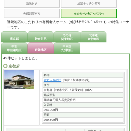
温泉付き
居室キッチン有り
夫婦部屋有り
他(ｶﾗｵｹ/ｻｳﾅ/ﾌﾟｰﾙ/ｼｱﾀｰ)
近畿地区のこだわりの有料老人ホーム（他(ｶﾗｵｹ/ｻｳﾅ/ﾌﾟｰﾙ/ｼｱﾀｰ)）の特集コーナ
ーです。
その他
北海道
東京都
神奈川県
関東地区
東北地区
中部
中四国
近畿地区
甲信越地区
九州地区
49件ヒットしました。
京都府
名称
やすらぎの社
（運営：松本住宅(株)）
住所
京都府 京都市北区 上賀茂壱町口町27
施設類型
高齢者円滑入居賃貸住宅
入居時
294,000円
月額
209,590円