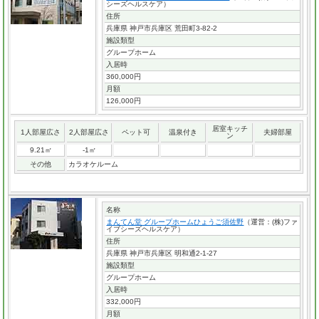
シーズヘルスケア）
住所
兵庫県 神戸市兵庫区 荒田町3-82-2
施設類型
グループホーム
入居時
360,000円
月額
126,000円
居室キッチ
1人部屋広さ
2人部屋広さ
ペット可
温泉付き
夫婦部屋
ン
9.21㎡
-1㎡
その他
カラオケルーム
名称
まんてん堂 グループホームひょうご須佐野
（運営：(株)ファ
イブシーズヘルスケア）
住所
兵庫県 神戸市兵庫区 明和通2-1-27
施設類型
グループホーム
入居時
332,000円
月額