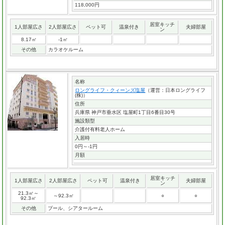
118,000円
居室キッチ
1人部屋広さ
2人部屋広さ
ペット可
温泉付き
夫婦部屋
ン
8.17㎡
-1㎡
その他
カラオケルーム
名称
ロングライフ・クィーンズ塩屋
（運営：日本ロングライフ
(株)）
住所
兵庫県 神戸市垂水区 塩屋町1丁目6番目30号
施設類型
介護付有料老人ホーム
入居時
0円～-1円
月額
居室キッチ
1人部屋広さ
2人部屋広さ
ペット可
温泉付き
夫婦部屋
ン
21.3㎡～
～92.3㎡
○
○
92.3㎡
その他
プール、シアタールーム