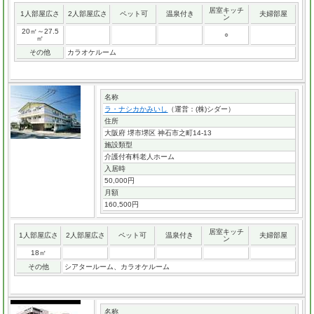
居室キッチ
1人部屋広さ
2人部屋広さ
ペット可
温泉付き
夫婦部屋
ン
20㎡～27.5
○
㎡
その他
カラオケルーム
名称
ラ・ナシカかみいし
（運営：(株)シダー）
住所
大阪府 堺市堺区 神石市之町14-13
施設類型
介護付有料老人ホーム
入居時
50,000円
月額
160,500円
居室キッチ
1人部屋広さ
2人部屋広さ
ペット可
温泉付き
夫婦部屋
ン
18㎡
その他
シアタールーム、カラオケルーム
名称