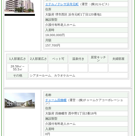
エテルノテレサ浜寺元町
（運営：(株)セルビス）
住所
大阪府 堺市西区 浜寺元町1丁目120番地1
施設類型
介護付有料老人ホーム
入居時
19,000,000円
月額
157,700円
居室キッチ
1人部屋広さ
2人部屋広さ
ペット可
温泉付き
夫婦部屋
ン
26.59㎡～
55.5㎡
その他
シアタールーム、カラオケルーム
名称
チャーム四條畷
（運営：(株)チャームケアコーポレーショ
ン）
住所
大阪府 四條畷市 西中野1丁目2番18号
施設類型
介護付有料老人ホーム
入居時
0円