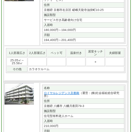
住所
京都府 京都市右京区 嵯峨天龍寺油掛町10-25
施設類型
サービス付き高齢者向け住宅
入居時
180,000円～194,000円
月額
194,400円～201,400円
居室キッチ
1人部屋広さ
2人部屋広さ
ペット可
温泉付き
夫婦部屋
ン
25.05㎡～
○
25.58㎡
その他
カラオケルーム
名称
ロイヤルレジデンス京都南
（運営：(株)社会福祉総合研究
所）
住所
京都府 八幡市 八幡月夜田79-3
施設類型
住宅型有料老人ホーム
入居時
210,000円
月額