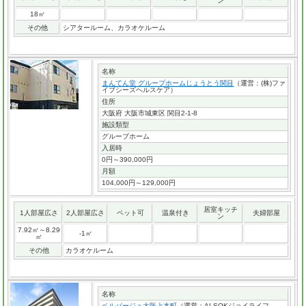
ン
18㎡
その他
シアタールーム、カラオケルーム
名称
まんてん堂 グループホームじょうとう関目
（運営：(株)ファ
イブシーズヘルスケア）
住所
大阪府 大阪市城東区 関目2-1-8
施設類型
グループホーム
入居時
0円～390,000円
月額
104,000円～129,000円
居室キッチ
1人部屋広さ
2人部屋広さ
ペット可
温泉付き
夫婦部屋
ン
7.92㎡～8.29
-1㎡
㎡
その他
カラオケルーム
名称
ベルパージュ大阪上本町
（運営：ALSOKジョイライフ