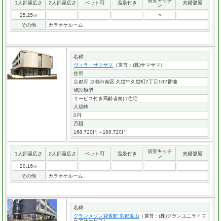
居室キッチ
1人部屋広さ
2人部屋広さ
ペット可
温泉付き
夫婦部屋
ン
25.25㎡
○
その他
カラオケルーム
名称
ヴィラ・サマサマ
（運営：(株)サマサマ）
住所
京都府 京都市南区 久世中久世町2丁目102番地
施設類型
サービス付き高齢者向け住宅
入居時
0円
月額
168,720円～188,720円
居室キッチ
1人部屋広さ
2人部屋広さ
ペット可
温泉付き
夫婦部屋
ン
20.16㎡
その他
カラオケルーム
名称
グランメゾン迎賓館 京都嵐山
（運営：(株)グランユニライフ
ケアサービス）