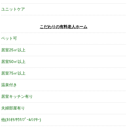
ユニットケア
こだわりの有料老人ホーム
ペット可
居室25㎡以上
居室50㎡以上
居室75㎡以上
温泉付き
居室キッチン有り
夫婦部屋有り
他(ｶﾗｵｹ/ｻｳﾅ/ﾌﾟｰﾙ/ｼｱﾀｰ)