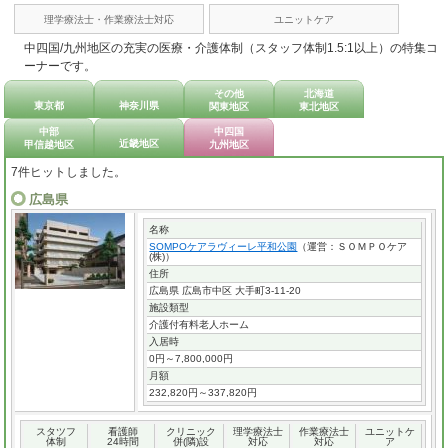
理学療法士・作業療法士対応
ユニットケア
中四国/九州地区の充実の医療・介護体制（スタッフ体制1.5:1以上）の特集コ
ーナーです。
その他
北海道
東京都
神奈川県
関東地区
東北地区
中部
中四国
近畿地区
甲信越地区
九州地区
7件ヒットしました。
広島県
名称
SOMPOケアラヴィーレ平和公園
（運営：ＳＯＭＰＯケア
(株)）
住所
広島県 広島市中区 大手町3-11-20
施設類型
介護付有料老人ホーム
入居時
0円～7,800,000円
月額
232,820円～337,820円
スタツフ
看護師
クリニック
理学療法士
作業療法士
ユニットケ
体制
24時間
併(隣)設
対応
対応
ア