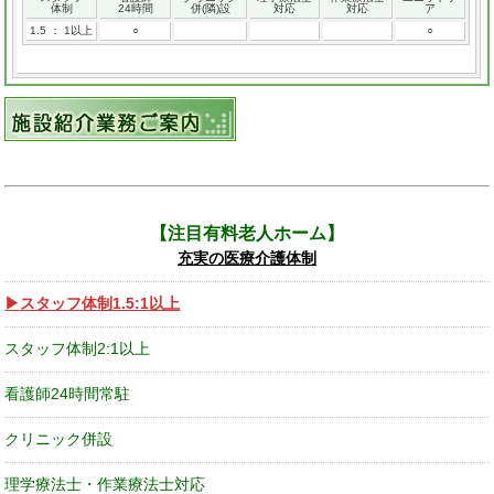
体制
24時間
併(隣)設
対応
対応
ア
1.5 ： 1以上
○
○
注目有料老人ホーム
充実の医療介護体制
スタッフ体制1.5:1以上
スタッフ体制2:1以上
看護師24時間常駐
クリニック併設
理学療法士・作業療法士対応