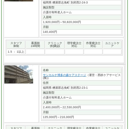
福岡県 糟屋郡志免町 別府西2-24-3
施設類型
介護付有料老人ホーム
入居時
1,920,000円～50,820,000円
月額
140,400円
スタツフ
看護師
クリニック
理学療法士
作業療法士
ユニットケ
体制
24時間
併(隣)設
対応
対応
ア
1.5 ： 1以上
名称
サンカルナ博多の森ケアステージ
（運営：西鉄ケアサービス
(株)）
住所
福岡県 糟屋郡志免町 別府西2-23-1
施設類型
介護付有料老人ホーム
入居時
2,400,000円～22,530,000円
月額
135,000円～216,000円
スタツフ
看護師
クリニック
理学療法士
作業療法士
ユニットケ