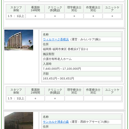
スタツフ
看護師
クリニック
理学療法士
作業療法士
ユニットケ
体制
24時間
併(隣)設
対応
対応
ア
1.5 ： 1以上
○
○
○
○
○
名称
ウィルマーク香椎浜
（運営：みらいケア(株)）
住所
福岡県 福岡市東区 香椎浜3丁目2-1
施設類型
介護付有料老人ホーム
入居時
7,440,000円～17,100,000円
月額
163,451円～303,451円
スタツフ
看護師
クリニック
理学療法士
作業療法士
ユニットケ
体制
24時間
併(隣)設
対応
対応
ア
1.5 ： 1以上
○
○
名称
サンカルナ博多の森
（運営：西鉄ケアサービス(株)）
住所