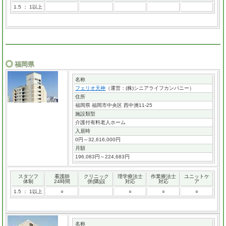
1.5 ： 1以上
福岡県
名称
フェリオ天神
（運営：(株)シニアライフカンパニー）
住所
福岡県 福岡市中央区 西中洲11-25
施設類型
介護付有料老人ホーム
入居時
0円～32,616,000円
月額
196,083円～224,683円
スタツフ
看護師
クリニック
理学療法士
作業療法士
ユニットケ
体制
24時間
併(隣)設
対応
対応
ア
1.5 ： 1以上
○
○
○
○
名称