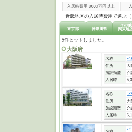
入居時費用 8000万円以上
近畿地区の入居時費用で選ぶ（入
その他
東京都
神奈川県
関東地
5件ヒットしました。
大阪府
名称
ベ
住所
大
施設類型
介
入居時
5,
名称
ブ
住所
大
施設類型
介
入居時
6,
パ
名称