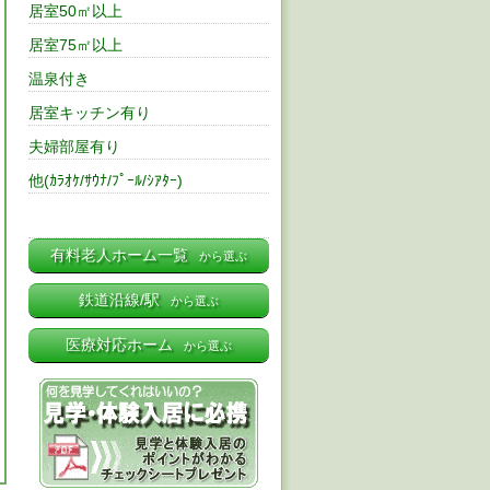
居室50㎡以上
居室75㎡以上
温泉付き
居室キッチン有り
夫婦部屋有り
他(ｶﾗｵｹ/ｻｳﾅ/ﾌﾟｰﾙ/ｼｱﾀｰ)
有料老人ホーム一覧
から選ぶ
鉄道沿線/駅
から選ぶ
医療対応ホーム
から選ぶ