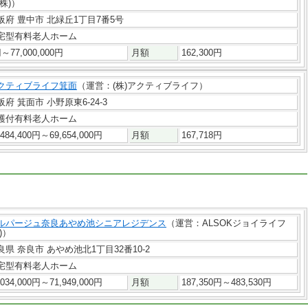
(株)）
阪府 豊中市 北緑丘1丁目7番5号
宅型有料老人ホーム
～77,000,000円
月額
162,300円
クティブライフ箕面
（運営：(株)アクティブライフ）
阪府 箕面市 小野原東6-24-3
護付有料老人ホーム
,484,400円～69,654,000円
月額
167,718円
ルパージュ奈良あやめ池シニアレジデンス
（運営：ALSOKジョイライフ
)）
良県 奈良市 あやめ池北1丁目32番10-2
宅型有料老人ホーム
,034,000円～71,949,000円
月額
187,350円～483,530円