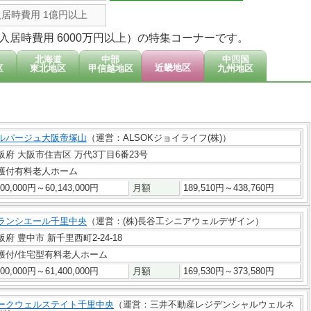
入居時費用 1億円以上
居時費用 6000万円以上）の特集コーナーです。
北海道
中部
中四国
近畿地区
区
東北地区
甲信越地区
九州地区
ルパージュ大阪帝塚山
（運営：ALSOKジョイライフ(株)）
阪府 大阪市住吉区 万代3丁目6番23号
護付有料老人ホーム
300,000円～60,143,000円
月額
189,510円～438,760円
ランシエール千里中央
（運営：(株)長谷工シニアウェルデザイン）
阪府 豊中市 新千里西町2-24-18
護付/住宅型有料老人ホーム
100,000円～61,400,000円
月額
169,530円～373,580円
ークウェルステイト千里中央
（運営：三井不動産レジデンシャルウェルネ