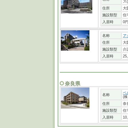
ス
住所
大
施設類型
住
入居時
0円
名称
ア
住所
大
施設類型
介
入居時
25
奈良県
ベ
名称
(株
住所
奈
施設類型
住
入居時
10