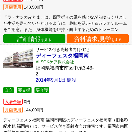
月額費用
143,500円
「ラ・ナシカみとま」は、四季折々の風を感じながらゆっくりとし
た生活を送っていただけるように、趣味を活かせるカラオケルーム
をご用意。また、身体機能を維持・向上するためのトレーニン...
詳細情報
資料請求,見学
を見る
をする
サービス付き高齢者向け住宅
ディーフェスタ福岡南
ALSOKケア株式会社
福岡県
福岡市
南区中尾3-43-
2
2014年9月1日 開設
自立
要支援
要介護
入居金額
0円
月額費用
144,000円
ディーフェスタ福岡南 福岡市南区のディーフェスタ福岡南（旧名称
紀水苑 福岡南）は、サービス付き高齢者向け住宅です。福岡市南区