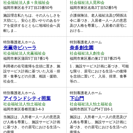
社会福祉法人多々良福祉会
社会福祉法人晃和会
福岡市東区名子3丁目23番50号
福岡市東区名島3丁目52番5号
施設理念私たちは、その人らしさを
介護保険法、老人福祉法及び関係法
大切にし、安心と思いやりのあるケ
令に基づき、入居者一人一人の意思
アを提供するとともに地域社会へ貢
及び人格を尊重し、入居者の居宅に
献しま...
おける...
特別養護老人ホーム
特別養護老人ホーム
光薫寺ビハーラ
奈多創生園
社会福祉法人光薫福祉会
社会福祉法人創生会
福岡市東区蒲田5丁目7番1号
福岡市東区雁の巣1丁目7番25号
利用者の在宅復帰を念頭に置き、施
1．施設サービス計画に基づき、可能
設サービス計画に基づいた入浴・排
な限り、居宅における生活への復帰
泄・食事などの介護、相談・援助、
を念頭に置いて、入浴、排泄、食事
社会生...
等の...
特別養護老人ホーム
特別養護老人ホーム
アイランドシティ照葉
下山門
社会福祉法人怡土福祉会
社会福祉法人怡土福祉会
福岡市東区香椎照葉3-4-3
福岡市西区下山門4丁目6-1
当施設は、入所者一人一人の意思及
施設は、入所者一人一人の意思及び
び人格を尊重し、施設サービス計画
人格を尊重し、施設サービス計画に
に基づき、その居宅における生活へ
基づき、その居宅における生活への
の復帰...
復帰を...