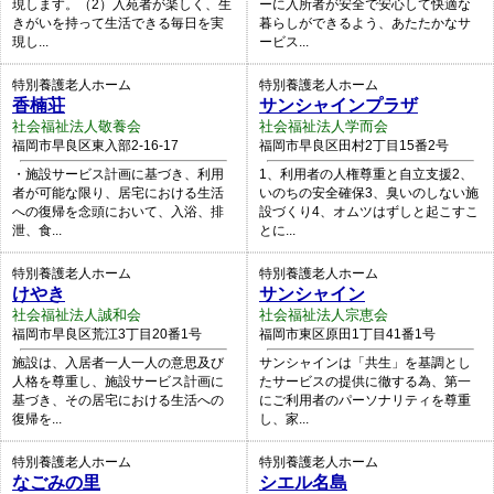
現します。（2）入苑者が楽しく、生
ーに入所者が安全で安心して快適な
きがいを持って生活できる毎日を実
暮らしができるよう、あたたかなサ
現し...
ービス...
特別養護老人ホーム
特別養護老人ホーム
香楠荘
サンシャインプラザ
社会福祉法人敬養会
社会福祉法人学而会
福岡市早良区東入部2-16-17
福岡市早良区田村2丁目15番2号
・施設サービス計画に基づき、利用
1、利用者の人権尊重と自立支援2、
者が可能な限り、居宅における生活
いのちの安全確保3、臭いのしない施
への復帰を念頭において、入浴、排
設づくり4、オムツはずしと起こすこ
泄、食...
とに...
特別養護老人ホーム
特別養護老人ホーム
けやき
サンシャイン
社会福祉法人誠和会
社会福祉法人宗恵会
福岡市早良区荒江3丁目20番1号
福岡市東区原田1丁目41番1号
施設は、入居者一人一人の意思及び
サンシャインは「共生」を基調とし
人格を尊重し、施設サービス計画に
たサービスの提供に徹する為、第一
基づき、その居宅における生活への
にご利用者のパーソナリティを尊重
復帰を...
し、家...
特別養護老人ホーム
特別養護老人ホーム
なごみの里
シエル名島