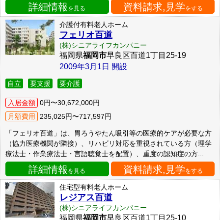
詳細情報
資料請求,見学
を見る
をする
介護付有料老人ホーム
フェリオ百道
(株)シニアライフカンパニー
福岡県
福岡市
早良区百道1丁目25-19
2009年3月1日 開設
自立
要支援
要介護
入居金額
0円〜30,672,000円
月額費用
235,025円〜717,597円
「フェリオ百道」は、胃ろうやたん吸引等の医療的ケアが必要な方
（協力医療機関が隣接）、リハビリ対応を重視されている方（理学
療法士・作業療法士・言語聴覚士を配置）、重度の認知症の方...
詳細情報
資料請求,見学
を見る
をする
住宅型有料老人ホーム
レジアス百道
(株)シニアライフカンパニー
福岡県
福岡市
早良区百道1丁目25-10