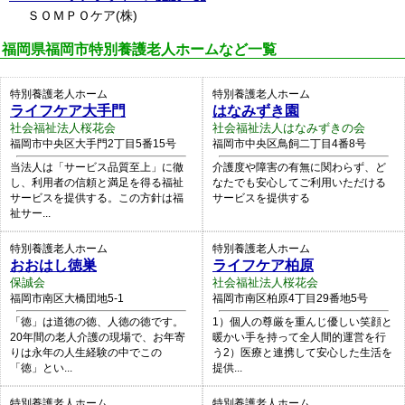
ＳＯＭＰＯケア(株)
福岡県福岡市特別養護老人ホームなど一覧
特別養護老人ホーム
特別養護老人ホーム
ライフケア大手門
はなみずき園
社会福祉法人桜花会
社会福祉法人はなみずきの会
福岡市中央区大手門2丁目5番15号
福岡市中央区鳥飼二丁目4番8号
当法人は「サービス品質至上」に徹
介護度や障害の有無に関わらず、ど
し、利用者の信頼と満足を得る福祉
なたでも安心してご利用いただける
サービスを提供する。この方針は福
サービスを提供する
祉サー...
特別養護老人ホーム
特別養護老人ホーム
おおはし徳巣
ライフケア柏原
保誠会
社会福祉法人桜花会
福岡市南区大橋団地5-1
福岡市南区柏原4丁目29番地5号
「徳」は道徳の徳、人徳の徳です。
1）個人の尊厳を重んじ優しい笑顔と
20年間の老人介護の現場で、お年寄
暖かい手を持って全人間的運営を行
りは永年の人生経験の中でこの
う2）医療と連携して安心した生活を
「徳」とい...
提供...
特別養護老人ホーム
特別養護老人ホーム