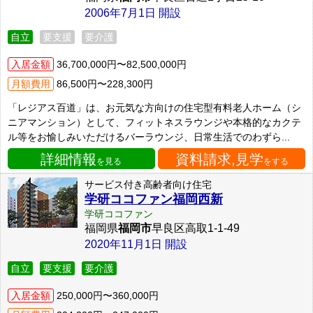
2006年7月1日 開設
自立
要支援
要介護
入居金額
36,700,000円〜82,500,000円
月額費用
86,500円〜228,300円
「レジアス百道」は、お元気な方向けの住宅型有料老人ホーム（シ
ニアマンション）として、フィットネスラウンジや本格的なカクテ
ル等をお愉しみいただけるバーラウンジ、日常生活でのわずら...
詳細情報
資料請求,見学
を見る
をする
サービス付き高齢者向け住宅
学研ココファン福岡西新
学研ココファン
福岡県
福岡市
早良区高取1-1-49
2020年11月1日 開設
自立
要支援
要介護
入居金額
250,000円〜360,000円