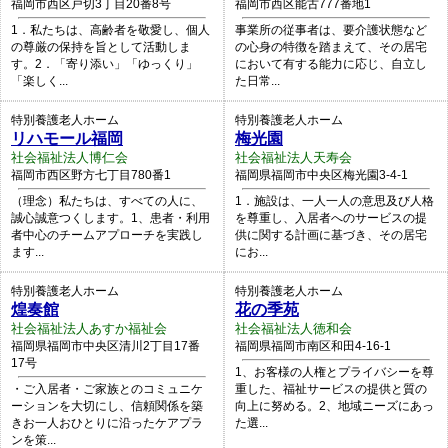
福岡市西区戸切3丁目20番8号
福岡市西区能古777番地1
1．私たちは、高齢者を敬愛し、個人
事業所の従事者は、要介護状態など
の尊厳の保持を旨として活動しま
の心身の特徴を踏まえて、その居宅
す。2．「寄り添い」「ゆっくり」
において有する能力に応じ、自立し
「楽しく...
た日常...
特別養護老人ホーム
特別養護老人ホーム
リハモール福岡
梅光園
社会福祉法人博仁会
社会福祉法人天寿会
福岡市西区野方七丁目780番1
福岡県福岡市中央区梅光園3-4-1
（理念）私たちは、すべての人に、
1．施設は、一人一人の意思及び人格
誠心誠意つくします。1、患者・利用
を尊重し、入居者へのサービスの提
者中心のチームアプローチを実践し
供に関する計画に基づき、その居宅
ます...
にお...
特別養護老人ホーム
特別養護老人ホーム
煌奏館
花の季苑
社会福祉法人あすか福祉会
社会福祉法人徳和会
福岡県福岡市中央区清川2丁目17番
福岡県福岡市南区和田4-16-1
17号
1、お客様の人権とプライバシーを尊
・ご入居者・ご家族とのコミュニケ
重した、福祉サービスの提供と質の
ーションを大切にし、信頼関係を築
向上に努める。2、地域ニーズにあっ
きお一人おひとりに沿ったケアプラ
た選...
ンを策...