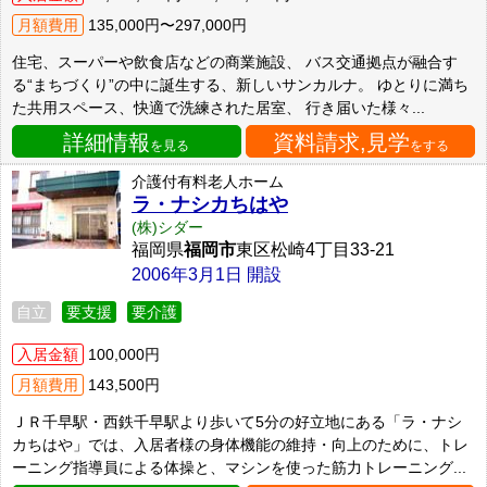
月額費用
135,000円〜297,000円
住宅、スーパーや飲食店などの商業施設、 バス交通拠点が融合す
る“まちづくり”の中に誕生する、新しいサンカルナ。 ゆとりに満ち
た共用スペース、快適で洗練された居室、 行き届いた様々...
詳細情報
資料請求,見学
を見る
をする
介護付有料老人ホーム
ラ・ナシカちはや
(株)シダー
福岡県
福岡市
東区松崎4丁目33-21
2006年3月1日 開設
自立
要支援
要介護
入居金額
100,000円
月額費用
143,500円
ＪＲ千早駅・西鉄千早駅より歩いて5分の好立地にある「ラ・ナシ
カちはや」では、入居者様の身体機能の維持・向上のために、トレ
ーニング指導員による体操と、マシンを使った筋力トレーニング...