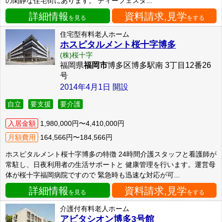
の閑静な住宅街にあります。 ディーフェスタ...
詳細情報
資料請求,見学
を見る
をする
住宅型有料老人ホーム
ホスピタルメント桜十字博多
(株)桜十字
福岡県
福岡市
博多区博多駅南 3丁目12番26
号
2014年4月1日 開設
自立
要支援
要介護
入居金額
1,980,000円〜4,410,000円
月額費用
164,566円〜184,566円
ホスピタルメント桜十字博多の特徴 24時間介護スタッフと看護師が
常駐し、日夜利用者の生活サポートと 健康管理を行います。運営母
体が桜十字福岡病院ですので 緊急時も迅速な対応が可...
詳細情報
資料請求,見学
を見る
をする
介護付有料老人ホーム
アビタシオン博多3号館