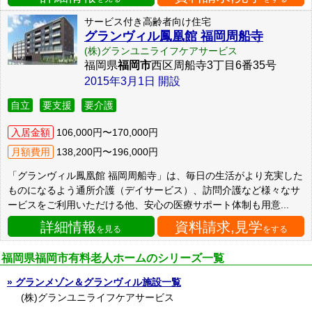
サービス付き高齢者向け住宅
グランヴィル鳳凰館 福岡周船寺
(株)グランユニライフケアサービス
福岡県
福岡市
西区周船寺3丁目6番35号
2015年3月1日 開設
自立
要支援
要介護
入居金額
106,000円〜170,000円
月額費用
138,200円〜196,000円
「グランヴィル鳳凰館 福岡周船寺」は、毎日の生活がより充実した
ものになるよう通所介護（デイサービス）、訪問介護など様々なサ
ービスをご利用いただける他、安心の医療サポート体制も用意...
詳細情報
資料請求,見学
を見る
をする
福岡県福岡市有料老人ホームのシリーズ一覧
グランメゾン＆グランヴィル施設一覧
(株)グランユニライフケアサービス