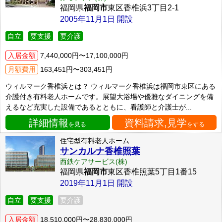
福岡県
福岡市
東区香椎浜3丁目2-1
2005年11月1日 開設
自立
要支援
要介護
入居金額
7,440,000円〜17,100,000円
月額費用
163,451円〜303,451円
ウィルマーク香椎浜とは？ ウィルマーク香椎浜は福岡市東区にある
介護付き有料老人ホームです。展望大浴場や優雅なダイニングを備
えるなど充実した設備であるとともに、看護師と介護士が...
詳細情報
資料請求,見学
を見る
をする
住宅型有料老人ホーム
サンカルナ香椎照葉
西鉄ケアサービス(株)
福岡県
福岡市
東区香椎照葉5丁目1番15
2019年11月1日 開設
自立
要支援
要介護
入居金額
18,510,000円〜28,830,000円