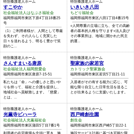
特別養護老人ホーム
特別養護老人ホーム
すこやか
いきいき八田
社会福祉法人はなぶさ福祉会
ちどり福祉会
福岡県福岡市東区下原4丁目18番25
福岡県福岡市東区八田1丁目4番15号
号
○人間尊重の立場に立ち、全ての高齢
（1）ご利用者様が、人間として尊厳
者の基本的人権を守ります○法人及び
を失わず、その人らしく充実した
その事業所は、地域に開かれた民主
日々を送れるよう、明るく豊かで笑
的運...
顔のこ...
特別養護老人ホーム
特別養護老人ホーム
さんすまいる唐原
聖家族の家若宮
社会福祉法人福岡慈愛会
カトリック聖家族会
福岡県福岡市東区唐原7-15-51
福岡県福岡市東区若宮5丁目21-11
私たちは「命」への優しさと思いや
入居者がその有する能力に応じ、可
りを持って、福祉と介護を提供し、
能な限り自立した日常生活を送るこ
地域社会へ貢献致します。「慈愛」
とが出来るように支援いたします。
とは、...
特別養護老人ホーム
特別養護老人ホーム
光薫寺ビハーラ
西戸崎創生園
社会福祉法人光薫福祉会
創生会
福岡県福岡市東区蒲田5丁目7番1号
福岡県福岡市東区西戸崎5丁目22-1
利用者の在宅復帰を念頭に置き、施
施設サービス計画に基づき可能な限