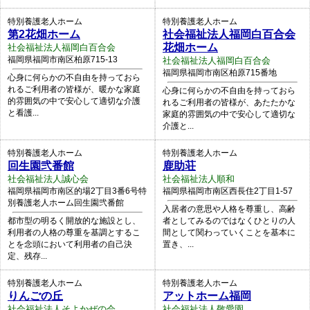
特別養護老人ホーム
特別養護老人ホーム
第2花畑ホーム
社会福祉法人福岡白百合会
花畑ホーム
社会福祉法人福岡白百合会
福岡県福岡市南区柏原715-13
社会福祉法人福岡白百合会
福岡県福岡市南区柏原715番地
心身に何らかの不自由を持っておら
れるご利用者の皆様が、暖かな家庭
心身に何らかの不自由を持っておら
的雰囲気の中で安心して適切な介護
れるご利用者の皆様が、あたたかな
と看護...
家庭的雰囲気の中で安心して適切な
介護と...
特別養護老人ホーム
特別養護老人ホーム
回生園弐番館
鹿助荘
社会福祉法人誠心会
社会福祉法人順和
福岡県福岡市南区的場2丁目3番6号特
福岡県福岡市南区西長住2丁目1-57
別養護老人ホーム回生園弐番館
入居者の意思や人格を尊重し、高齢
都市型の明るく開放的な施設とし、
者としてみるのではなくひとりの人
利用者の人格の尊重を基調とするこ
間として関わっていくことを基本に
とを念頭において利用者の自己決
置き、...
定、残存...
特別養護老人ホーム
特別養護老人ホーム
りんごの丘
アットホーム福岡
社会福祉法人そよかぜの会
社会福祉法人敬愛園