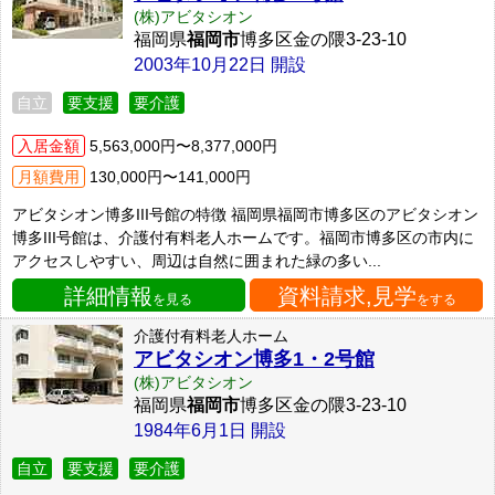
(株)アビタシオン
福岡県
福岡市
博多区金の隈3-23-10
2003年10月22日 開設
自立
要支援
要介護
入居金額
5,563,000円〜8,377,000円
月額費用
130,000円〜141,000円
アビタシオン博多III号館の特徴 福岡県福岡市博多区のアビタシオン
博多III号館は、介護付有料老人ホームです。福岡市博多区の市内に
アクセスしやすい、周辺は自然に囲まれた緑の多い...
詳細情報
資料請求,見学
を見る
をする
介護付有料老人ホーム
アビタシオン博多1・2号館
(株)アビタシオン
福岡県
福岡市
博多区金の隈3-23-10
1984年6月1日 開設
自立
要支援
要介護