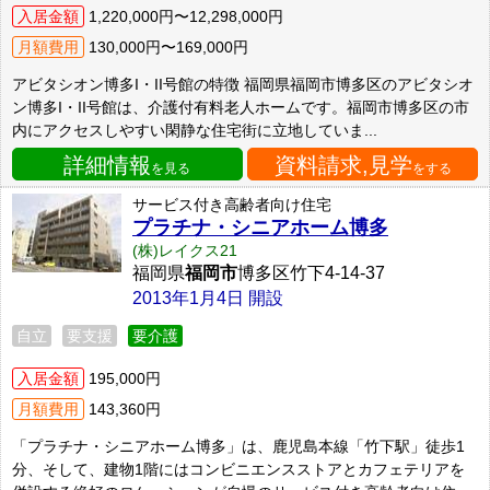
入居金額
1,220,000円〜12,298,000円
月額費用
130,000円〜169,000円
アビタシオン博多I・II号館の特徴 福岡県福岡市博多区のアビタシオ
ン博多I・II号館は、介護付有料老人ホームです。福岡市博多区の市
内にアクセスしやすい閑静な住宅街に立地していま...
詳細情報
資料請求,見学
を見る
をする
サービス付き高齢者向け住宅
プラチナ・シニアホーム博多
(株)レイクス21
福岡県
福岡市
博多区竹下4-14-37
2013年1月4日 開設
自立
要支援
要介護
入居金額
195,000円
月額費用
143,360円
「プラチナ・シニアホーム博多」は、鹿児島本線「竹下駅」徒歩1
分、そして、建物1階にはコンビニエンスストアとカフェテリアを