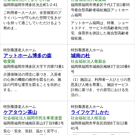
福岡県福岡市博多区光丘町1-2-41
福岡県福岡市博多区千代1丁目1番55
号複合型高齢者福祉施設アットホー
ご利用者一人一人が、全室個室のプ
ム福岡
ライバシーが守られた空間で生きが
いを持って過ごしていただけるよう
アットホーム福岡は、特養、ショー
努めま...
トステイ、サービス付高齢者向け住
宅、保育所を併設した複合型高齢者
福祉施...
特別養護老人ホーム
特別養護老人ホーム
アットホーム博多の森
城南の杜
敬愛園
社会福祉法人敬親会
福岡県福岡市博多区大字下月隈73番1
福岡県福岡市城南区梅林3丁目10番8
号
介護保険法の理念に基づき、入居者
の心身の機能の維持を図るため、施
（1）施設は、利用者一人ひとりの意
設の円滑な運営を図ることを目的と
思及び人格を尊重し、施設サービス
する。...
計画に基づき、その居宅における生
活の...
特別養護老人ホーム
特別養護老人ホーム
ケアタウン茶山
ライフケアしかた
社会福祉法人福岡市民生事業連盟
社会福祉法人桜花会
福岡県福岡市城南区茶山3丁目9番1号
福岡県福岡市早良区四箇6丁目12番
41号
安心・安全、笑顔、温かく見守り、