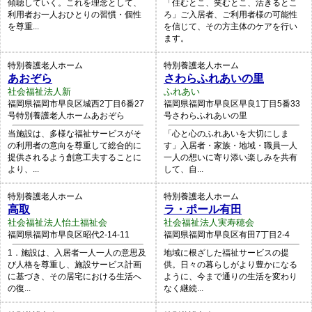
傾聴していく。これを理念として、
「住むとこ、笑むとこ、活きるとこ
利用者お一人おひとりの習慣・個性
ろ」ご入居者、ご利用者様の可能性
を尊重...
を信じて、その方主体のケアを行い
ます。
特別養護老人ホーム
特別養護老人ホーム
あおぞら
さわらふれあいの里
社会福祉法人新
ふれあい
福岡県福岡市早良区城西2丁目6番27
福岡県福岡市早良区早良1丁目5番33
号特別養護老人ホームあおぞら
号さわらふれあいの里
当施設は、多様な福祉サービスがそ
「心と心のふれあいを大切にしま
の利用者の意向を尊重して総合的に
す」入居者・家族・地域・職員一人
提供されるよう創意工夫することに
一人の想いに寄り添い楽しみを共有
より、...
して、自...
特別養護老人ホーム
特別養護老人ホーム
高取
ラ・ポール有田
社会福祉法人怡土福祉会
社会福祉法人実寿穂会
福岡県福岡市早良区昭代2-14-11
福岡県福岡市早良区有田7丁目2-4
1．施設は、入居者一人一人の意思及
地域に根ざした福祉サービスの提
び人格を尊重し、施設サービス計画
供。日々の暮らしがより豊かになる
に基づき、その居宅における生活へ
ように、今まで通りの生活を変わり
の復...
なく継続...