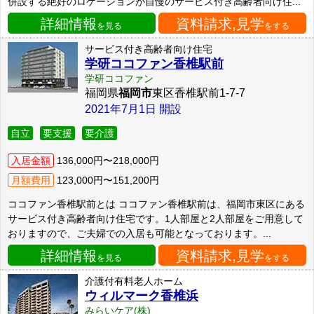
併設する絶好のロケーションが自慢のサービス付き高齢者向け住...
詳細情報
資料請求,見学
を見る
をする
サービス付き高齢者向け住宅
学研ココファン香椎駅前
学研ココファン
福岡県
福岡市
東区香椎駅前1-7-7
2021年7月1日 開設
自立
要支援
要介護
入居金額
136,000円〜218,000円
月額費用
123,000円〜151,200円
ココファン香椎駅前とは ココファン香椎駅前は、福岡市東区にある
サービス付き高齢者向け住宅です。1人部屋と2人部屋をご用意して
おりますので、ご夫婦での入居も可能となっております。...
詳細情報
資料請求,見学
を見る
をする
介護付有料老人ホーム
ウィルマーク香椎浜
みらいケア(株)