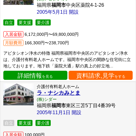
福岡県
福岡市
中央区薬院4-1-26
2005年5月1日 開設
自立
要支援
要介護
入居金額
6,172,000円〜69,800,000円
月額費用
166,300円〜238,700円
アビタシオン浄水の特徴 福岡県福岡市中央区のアビタシオン浄水
は、介護付有料老人ホームです。福岡市中央区の閑静な住宅街に立
地しております。地下鉄「薬院大通」駅の真上の好立地...
詳細情報
資料請求,見学
を見る
をする
介護付有料老人ホーム
ラ・ナシカみとま
(株)シダー
福岡県
福岡市
東区三苫5丁目4番39号
2005年11月1日 開設
自立
要支援
要介護
入居金額
100,000円