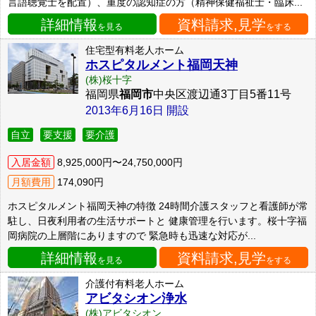
言語聴覚士を配置）、重度の認知症の方（精神保健福祉士・臨床...
詳細情報
資料請求,見学
を見る
をする
住宅型有料老人ホーム
ホスピタルメント福岡天神
(株)桜十字
福岡県
福岡市
中央区渡辺通3丁目5番11号
2013年6月16日 開設
自立
要支援
要介護
入居金額
8,925,000円〜24,750,000円
月額費用
174,090円
ホスピタルメント福岡天神の特徴 24時間介護スタッフと看護師が常
駐し、日夜利用者の生活サポートと 健康管理を行います。桜十字福
岡病院の上層階にありますので 緊急時も迅速な対応が...
詳細情報
資料請求,見学
を見る
をする
介護付有料老人ホーム
アビタシオン浄水
(株)アビタシオン