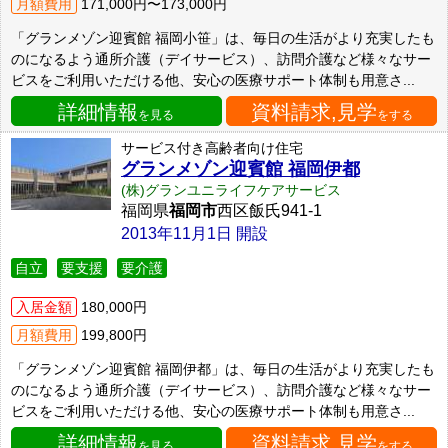
月額費用
171,000円〜173,000円
「グランメゾン迎賓館 福岡小笹」は、毎日の生活がより充実したも
のになるよう通所介護（デイサービス）、訪問介護など様々なサー
ビスをご利用いただける他、安心の医療サポート体制も用意さ...
詳細情報
資料請求,見学
を見る
をする
サービス付き高齢者向け住宅
グランメゾン迎賓館 福岡伊都
(株)グランユニライフケアサービス
福岡県
福岡市
西区飯氏941-1
2013年11月1日 開設
自立
要支援
要介護
入居金額
180,000円
月額費用
199,800円
「グランメゾン迎賓館 福岡伊都」は、毎日の生活がより充実したも
のになるよう通所介護（デイサービス）、訪問介護など様々なサー
ビスをご利用いただける他、安心の医療サポート体制も用意さ...
詳細情報
資料請求,見学
を見る
をする