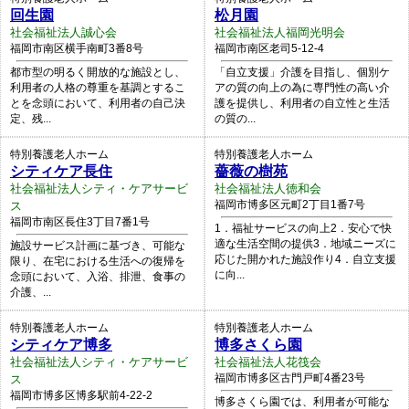
回生園
松月園
社会福祉法人誠心会
社会福祉法人福岡光明会
福岡市南区横手南町3番8号
福岡市南区老司5-12-4
都市型の明るく開放的な施設とし、
「自立支援」介護を目指し、個別ケ
利用者の人格の尊重を基調とするこ
アの質の向上の為に専門性の高い介
とを念頭において、利用者の自己決
護を提供し、利用者の自立性と生活
定、残...
の質の...
特別養護老人ホーム
特別養護老人ホーム
シティケア長住
薔薇の樹苑
社会福祉法人シティ・ケアサービ
社会福祉法人徳和会
福岡市博多区元町2丁目1番7号
ス
福岡市南区長住3丁目7番1号
1．福祉サービスの向上2．安心で快
適な生活空間の提供3．地域ニーズに
施設サービス計画に基づき、可能な
応じた開かれた施設作り4．自立支援
限り、在宅における生活への復帰を
に向...
念頭において、入浴、排泄、食事の
介護、...
特別養護老人ホーム
特別養護老人ホーム
シティケア博多
博多さくら園
社会福祉法人シティ・ケアサービ
社会福祉法人花筏会
福岡市博多区古門戸町4番23号
ス
福岡市博多区博多駅前4-22-2
博多さくら園では、利用者が可能な