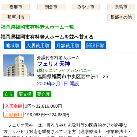
嘉麻市
朝倉市
みやま市
糸島市
那珂川市
郡部その他
福岡県福岡市有料老人ホーム一覧
福岡県福岡市有料老人ホームを並べ替える
地域順
入居費用順
月額費用順
開設日順
介護付有料老人ホーム
フェリオ天神
(株)シニアライフカンパニー
福岡県
福岡市
中央区西中洲11-25
2009年3月1日 開設
自立
要支援
要介護
入居金額
0円〜32,616,000円
月額費用
196,083円〜224,683円
「フェリオ天神」は、胃ろうやたん吸引等の医療的ケアが必要な
方、リハビリ対応を重視されている方（理学療法士・作業療法士・