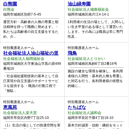
白熊園
油山緑寿園
白熊会
社会福祉法人城南福祉会
福岡市城南区別府7-5-45
福岡市城南区南片江4-14-1
運営方針・高齢者の人権の尊重と順
1利用者の生活の場として、人間らし
法精神を持って職務に努めます。・
い生き甲斐のある場として運営いた
私たちは高齢者の自立支援をするた
します。その為には職員は常に専門
め、介...
性及...
特別養護老人ホーム
特別養護老人ホーム
社会福祉法人油山福祉の里
飛鳥
社会福祉法人福岡福祉会
社会福祉法人とりかい
福岡市城南区大字東油山字黒の原499
福岡市城南区鳥飼6丁目2番16号
番地16
施設の健全な環境を確保し、各利用
・社会福祉援助技術の基本として自
者様の人間性・基本的人権を尊重し
己実現や自立支援のサポートサービ
た対応を行う。各利用者様の状態を
スを提供する.・職員の行動工程で
的確に...
「無駄...
特別養護老人ホーム
特別養護老人ホーム
恵風苑
たちばな
社会福祉法人楽天堂
社会福祉法人誠和会
福岡市早良区内野7丁目25-10
福岡市早良区干隈4丁目18-10
（1）生活の場としての快適空間を実
基本方針誠実・信頼・継続をモット