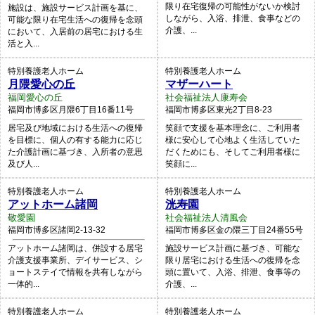
限り在宅復帰の可能性がないか検討
施設は、施設サービス計画を基に、
しながら、入浴、排泄、食事などの
可能な限り在宅生活への復帰を念頭
介護、...
において、入居前の居宅における生
活と入...
特別養護老人ホーム
特別養護老人ホーム
月隈愛心の丘
マザーハート
福岡愛心の丘
社会福祉法人康寿会
福岡市博多区月隈6丁目16番11号
福岡市博多区東光2丁目8-23
居宅及び地域における生活への復帰
笑顔で支援を基本理念に、ご利用者
を目標に、個人の有する能力に応じ
様に安心して心地よく生活していた
た介護計画に基づき、入所者の意思
だくためにも、そしてご利用者様に
及び人...
笑顔に...
特別養護老人ホーム
特別養護老人ホーム
アットホーム諸岡
洸寿園
敬愛園
社会福祉法人清風会
福岡市博多区諸岡2-13-32
福岡市博多区金の隈三丁目24番55号
アットホーム諸岡は、併設する居宅
施設サービス計画に基づき、可能な
介護支援事業所、デイサービス、シ
限り居宅における生活への復帰を念
ョートステイで情報を共有しながら
頭に置いて、入浴、排泄、食事等の
一体的...
介護、...
特別養護老人ホーム
特別養護老人ホーム