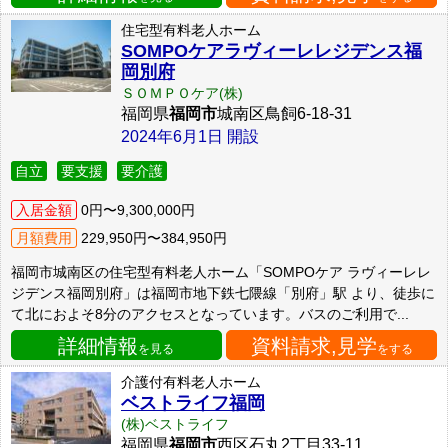
住宅型有料老人ホーム
SOMPOケアラヴィーレレジデンス福
岡別府
ＳＯＭＰＯケア(株)
福岡県
福岡市
城南区鳥飼6-18-31
2024年6月1日 開設
自立
要支援
要介護
入居金額
0円〜9,300,000円
月額費用
229,950円〜384,950円
福岡市城南区の住宅型有料老人ホーム「SOMPOケア ラヴィーレレ
ジデンス福岡別府」は福岡市地下鉄七隈線「別府」駅 より、徒歩に
て北におよそ8分のアクセスとなっています。バスのご利用で...
詳細情報
資料請求,見学
を見る
をする
介護付有料老人ホーム
ベストライフ福岡
(株)ベストライフ
福岡県
福岡市
西区石丸2丁目33-11