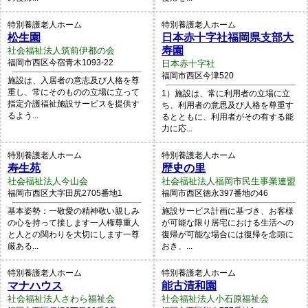
特別養護老人ホーム
特別養護老人ホーム
松生園
日本赤十字社福岡県支部大
寿園
社会福祉法人筑前伊都の会
福岡市西区今宿青木1093-22
日本赤十字社
福岡市西区今津520
施設は、入居者の意志及び人格を尊
重し、常にそのものの立場に立って
1）施設は、常に利用者の立場に立
指定介護福祉施設サービスを提供す
ち、利用者の意思及び人格を尊重す
るよう...
るとともに、利用者がその有する能
力に応...
特別養護老人ホーム
特別養護老人ホーム
寿生苑
歴史の里
社会福祉法人今山会
社会福祉法人福岡市民生事業連盟
福岡市西区大字田尻2705番地1
福岡市西区徳永397番地の46
基本姿勢：一敬愛の精神敬い親しみ
施設サービス計画に基づき、お客様
の心を持って接します一人権尊重人
が可能な限り居宅における生活への
と人との関わりを大切にします一尊
復帰が可能な場合には復帰を念頭に
厳ある...
おき、...
特別養護老人ホーム
特別養護老人ホーム
マナハウス
能古清和園
社会福祉法人さわら福祉会
社会福祉法人小石原福祉会