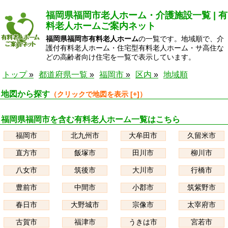
福岡県福岡市老人ホーム・介護施設一覧 | 有
料老人ホームご案内ネット
福岡県福岡市有料老人ホーム
の一覧です。地域順で、介
護付有料老人ホーム・住宅型有料老人ホーム・サ高住な
どの高齢者向け住宅を一覧で表示しています。
トップ
都道府県一覧
福岡市
区内
地域順
地図から探す
福岡県福岡市を含む有料老人ホーム一覧はこちら
福岡市
北九州市
大牟田市
久留米市
直方市
飯塚市
田川市
柳川市
八女市
筑後市
大川市
行橋市
豊前市
中間市
小郡市
筑紫野市
春日市
大野城市
宗像市
太宰府市
古賀市
福津市
うきは市
宮若市