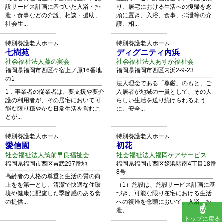
設サービス計画に基づいた入浴・排
り、居宅における生活への復帰を念
泄・食事などの介護、相談・援助、
頭に置き、入浴、食事、排泄等の介
社会生...
護、相...
特別養護老人ホーム
特別養護老人ホーム
七樹苑
ディグニティ内浜
社会福祉法人藤の実会
社会福祉法人あすか福祉会
福岡県福岡市西区今宿上ノ原16番地
福岡県福岡市西区内浜2-9-23
の1
法人理念である「尊厳」のもと、ご
1．事業者の従業者は、要支援や要介
入居者が地域の一員として、その人
護の利用者が、その居宅において可
らしい生活を送り続けられるよう
能な限り穏やかな日常生活を営むこ
に、安全...
とが...
特別養護老人ホーム
特別養護老人ホーム
愛信園
初花
社会福祉法人筑前早良福祉会
社会福祉法人福岡ケアサービス
福岡県福岡市西区吉武297番地
福岡県福岡市西区姪浜駅南4丁目18番
8号
高齢者の人格の尊重と生活の質の向
上をを第一とし、清潔で快適な住環
（1）施設は、施設サービス計画に基
境や健康に配慮した季節感のある食
づき、可能な限り在宅における生活
の提供...
への復帰を念頭において、入浴、排
泄、...