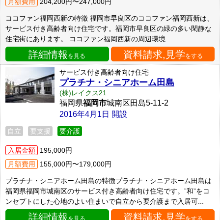
月額費用
204,200円〜247,000円
ココファン福岡西新の特徴 福岡市早良区のココファン福岡西新は、
サービス付き高齢者向け住宅です。福岡市早良区の緑の多い閑静な
住宅街にあります。 ココファン福岡西新の周辺環境 ...
詳細情報
資料請求,見学
を見る
をする
サービス付き高齢者向け住宅
プラチナ・シニアホーム田島
(株)レイクス21
福岡県
福岡市
城南区田島5-11-2
2016年4月1日 開設
自立
要支援
要介護
入居金額
195,000円
月額費用
155,000円〜179,000円
プラチナ・シニアホーム田島の特徴プラチナ・シニアホーム田島は
福岡県福岡市城南区のサービス付き高齢者向け住宅です。”和”をコ
ンセプトにした心地のよい住まいで自立から要介護まで入居可...
詳細情報
資料請求,見学
を見る
をする