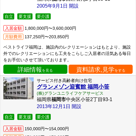
2005年9月1日 開設
自立
要支援
要介護
入居金額
1,800,000円〜3,600,000円
月額費用
137,250円〜203,850円
ベストライフ福岡は、施設内のレクリエーションはもとより、施設
外でのレクリエーションにも工夫をこらしご入居者の活気ある毎日
をお手伝いさせて頂いております。
詳細情報
資料請求,見学
を見る
をする
サービス付き高齢者向け住宅
グランメゾン迎賓館 福岡小笹
(株)グランユニライフケアサービス
福岡県
福岡市
中央区小笹2丁目93-1
2013年12月1日 開設
自立
要支援
要介護
入居金額
150,000円〜154,000円