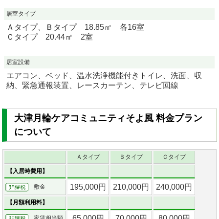
居室タイプ
Ａタイプ、Ｂタイプ 18.85㎡ 各16室
Ｃタイプ 20.44㎡ 2室
居室設備
エアコン、ベッド、温水洗浄機能付きトイレ、洗面、収
納、緊急通報装置、レースカーテン、テレビ回線
大津月輪ケアコミュニティそよ風 料金プラン
について
Ａタイプ
Ｂタイプ
Ｃタイプ
【入居時費用】
195,000円
210,000円
240,000円
敷金
【月額利用料】
65,000円
70,000円
80,000円
家賃相当額