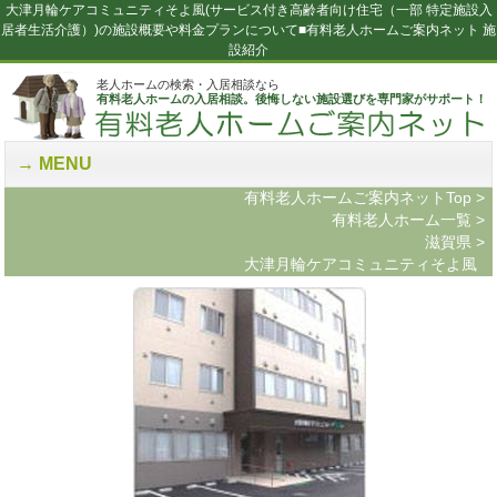
大津月輪ケアコミュニティそよ風(サービス付き高齢者向け住宅（一部 特定施設入
居者生活介護）)の施設概要や料金プランについて■有料老人ホームご案内ネット 施
設紹介
老人ホームの検索・入居相談なら
有料老人ホームの入居相談。後悔しない施設選びを専門家がサポート！
MENU
有料老人ホームご案内ネットTop
>
有料老人ホーム一覧
>
滋賀県
>
大津月輪ケアコミュニティそよ風