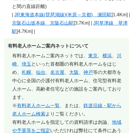
と間の直線距離)
|
JR東海道本線(琵琶湖線)(米原～京都) 瀬田駅
[1.4Km] |
京阪石山坂本線 京阪石山駅
[3.7Km] |
JR草津線 草津
駅
[4.7Km] |
有料老人ホームご案内ネットについて
有料老人ホームご案内ネットでは、
東京
、
横浜
、
川
崎
、
埼玉
といった首都圏の有料老人ホームをはじ
め、
札幌
、
仙台
、
名古屋
、
大阪
、
神戸
等の大都市を
中心に全国の介護付有料老人ホーム、住宅型有料老
人ホーム、高齢者住宅などの施設をご案内しており
ます。
※
有料老人ホーム一覧
、または、
鉄道沿線・駅から
老人ホーム検索
よりご覧ください。
有料老人ホームを指定しての資料請求は勿論、
地域
や予算等をご指定
いただければ弊社にて条件にあう