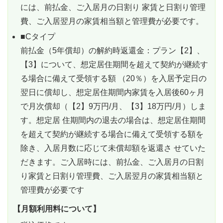
には、前払金、ご入居月の日割り 家賃と日割り管理
費、ご入居翌月の家賃相当額と管理費が必要です。
■Cタイプ
前払金（5年償却）の解約時返還金：プラン【2】、
【3】について、想定居住期間を超えて契約が継続す
る場合に備えて受領する額 （20％）を入居予定日の
翌日に償却し、想定居住期間内家賃を入居後60ヶ月
で月次償却（【2】9万円/月、【3】18万円/月）しま
す。想定居 住期間内の退去の場合は、想定居住期間
を超えて契約が継続する場合に備えて受領する額を
除き、入居月数に応じて未償却額を返還さ せていた
だきます。ご入居時には、前払金、ご入居月の日割
り家賃と日割り管理費、ご入居翌月の家賃相当額と
管理費が必要です
【月額利用料について】