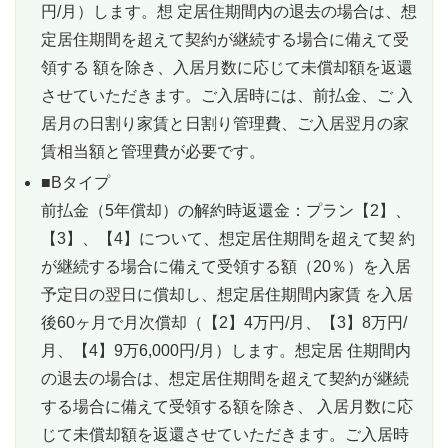
円/月）します。想 定居住期間内の退去の場合は、想
定居住期間を超えて契約が継続する場合に備えて受
領する 額を除き、入居月数に応じて未償却額を返還
させていただきます。ご入居時には、前払金、ご 入
居月の日割り家賃と日割り管理費、ご入居翌月の家
賃相当額と管理費が必要です。
■Bタイプ
前払金（5年償却）の解約時返還金：プラン【2】、
【3】、【4】について、想定居住期間を超えて契 約
が継続する場合に備えて受領する額（20％）を入居
予定日の翌日に償却し、想定居住期間内家賃 を入居
後60ヶ月で月次償却（【2】4万円/月、【3】8万円/
月、【4】9万6,000円/月）します。想定居 住期間内
の退去の場合は、想定居住期間を超えて契約が継続
する場合に備えて受領する額を除き、 入居月数に応
じて未償却額を返還させていただきます。ご入居時