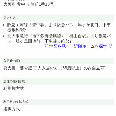
大阪府
豊中市
旭丘1番13号
アクセス
阪急宝塚線「豊中駅」より阪急バス「旭ヶ丘北口」下車
徒歩約3分
北大阪急行（地下鉄御堂筋線）「桃山台駅」より阪急バ
ス「旭ヶ丘団地前」下車徒歩約3分
▽ 地図を見る・近隣ホームを探す ▽
入居時の要件
要支援・要介護[二人入居の方（65歳以上）のみ自立可]
居住の権利形態
利用権方式
利用料の支払方式
選択方式