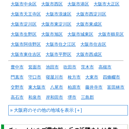
大阪市中央区
大阪市西区
大阪市港区
大阪市大正区
大阪市天王寺区
大阪市浪速区
大阪市西淀川区
大阪市淀川区
大阪市東淀川区
大阪市東成区
大阪市生野区
大阪市旭区
大阪市城東区
大阪市鶴見区
大阪市阿倍野区
大阪市住之江区
大阪市住吉区
大阪市東住吉区
大阪市平野区
大阪市西成区
豊中市
箕面市
池田市
吹田市
茨木市
高槻市
門真市
守口市
寝屋川市
枚方市
大東市
四條畷市
交野市
東大阪市
八尾市
柏原市
藤井寺市
富田林市
高石市
和泉市
岸和田市
堺市
三島郡
大阪府のその他の地域を