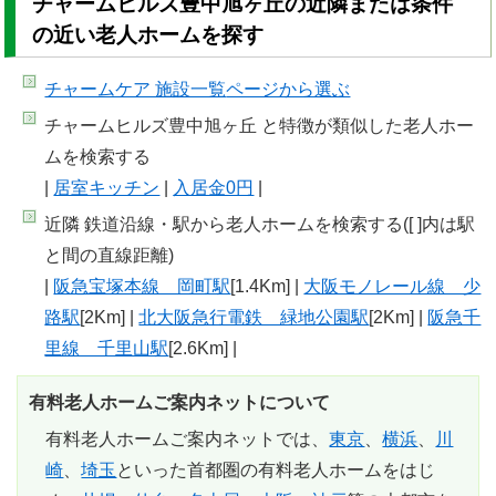
チャームヒルズ豊中旭ヶ丘の近隣または条件
の近い老人ホームを探す
チャームケア 施設一覧
ページから選ぶ
チャームヒルズ豊中旭ヶ丘 と特徴が類似した老人ホー
ムを検索する
|
居室キッチン
|
入居金0円
|
近隣 鉄道沿線・駅から老人ホームを検索する([ ]内は駅
と間の直線距離)
|
阪急宝塚本線 岡町駅
[1.4Km] |
大阪モノレール線 少
路駅
[2Km] |
北大阪急行電鉄 緑地公園駅
[2Km] |
阪急千
里線 千里山駅
[2.6Km] |
有料老人ホームご案内ネットについて
有料老人ホームご案内ネットでは、
東京
、
横浜
、
川
崎
、
埼玉
といった首都圏の有料老人ホームをはじ