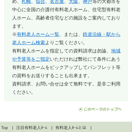
め、
札幌
、
仙台
、
名古屋
、
大阪
、
神戸
等の大都市を
中心に全国の介護付有料老人ホーム、住宅型有料老
人ホーム、高齢者住宅などの施設をご案内しており
ます。
※
有料老人ホーム一覧
、または、
鉄道沿線・駅から
老人ホーム検索
よりご覧ください。
有料老人ホームを指定しての資料請求は勿論、
地域
や予算等をご指定
いただければ弊社にて条件にあう
有料老人ホームをピックアップしてパンフレット等
の資料をお送りすることも出来ます。
資料請求、お問い合せは全て無料
です。是非ご利用
ください。
Top
注目有料老人ﾎｰﾑ
有料老人ﾎｰﾑとは