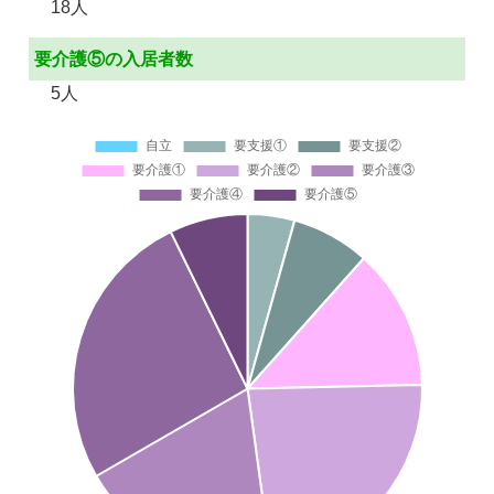
18人
要介護⑤の入居者数
5人