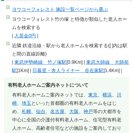
ヨウコーフォレスト 施設一覧
ページから選ぶ
ヨウコーフォレスト竹の塚 と特徴が類似した老人ホー
ムを検索する
|
入居金0円
|
近隣 鉄道沿線・駅から老人ホームを検索する([ ]内は駅
と間の直線距離)
|
東武伊勢崎線 竹ノ塚駅
[0.9Km] |
東武大師線 大師前
駅
[1Km] |
日暮里・舎人ライナー 谷在家駅
[1.4Km] |
有料老人ホームご案内ネットについて
有料老人ホームご案内ネットでは、
東京
、
横浜
、
川
崎
、
埼玉
といった首都圏の有料老人ホームをはじ
め、
札幌
、
仙台
、
名古屋
、
大阪
、
神戸
等の大都市を
中心に全国の介護付有料老人ホーム、住宅型有料老
人ホーム、高齢者住宅などの施設をご案内しており