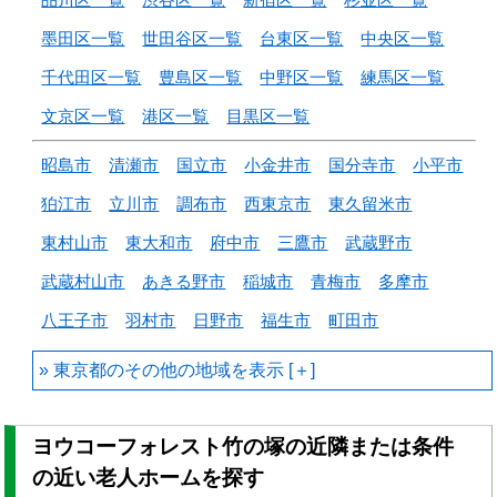
墨田区一覧
世田谷区一覧
台東区一覧
中央区一覧
千代田区一覧
豊島区一覧
中野区一覧
練馬区一覧
文京区一覧
港区一覧
目黒区一覧
昭島市
清瀬市
国立市
小金井市
国分寺市
小平市
狛江市
立川市
調布市
西東京市
東久留米市
東村山市
東大和市
府中市
三鷹市
武蔵野市
武蔵村山市
あきる野市
稲城市
青梅市
多摩市
八王子市
羽村市
日野市
福生市
町田市
東京都のその他の地域を
ヨウコーフォレスト竹の塚の近隣または条件
の近い老人ホームを探す