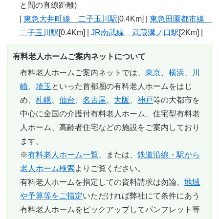
と間の直線距離)
|
東急大井町線 二子玉川駅
[0.4Km] |
東急田園都市線
二子玉川駅
[0.4Km] |
JR南武線 武蔵溝ノ口駅
[2Km] |
有料老人ホームご案内ネットについて
有料老人ホームご案内ネットでは、
東京
、
横浜
、
川
崎
、
埼玉
といった首都圏の有料老人ホームをはじ
め、
札幌
、
仙台
、
名古屋
、
大阪
、
神戸
等の大都市を
中心に全国の介護付有料老人ホーム、住宅型有料老
人ホーム、高齢者住宅などの施設をご案内しており
ます。
※
有料老人ホーム一覧
、または、
鉄道沿線・駅から
老人ホーム検索
よりご覧ください。
有料老人ホームを指定しての資料請求は勿論、
地域
や予算等をご指定
いただければ弊社にて条件にあう
有料老人ホームをピックアップしてパンフレット等