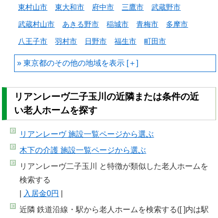
東村山市
東大和市
府中市
三鷹市
武蔵野市
武蔵村山市
あきる野市
稲城市
青梅市
多摩市
八王子市
羽村市
日野市
福生市
町田市
東京都のその他の地域を
リアンレーヴ二子玉川の近隣または条件の近
い老人ホームを探す
リアンレーヴ 施設一覧
ページから選ぶ
木下の介護 施設一覧
ページから選ぶ
リアンレーヴ二子玉川 と特徴が類似した老人ホームを
検索する
|
入居金0円
|
近隣 鉄道沿線・駅から老人ホームを検索する([ ]内は駅