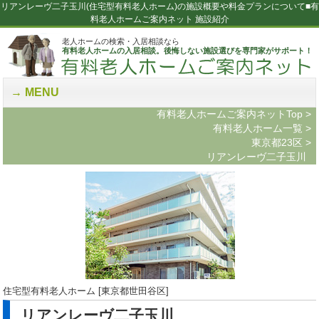
リアンレーヴ二子玉川(住宅型有料老人ホーム)の施設概要や料金プランについて■有
料老人ホームご案内ネット 施設紹介
老人ホームの検索・入居相談なら
有料老人ホームの入居相談。後悔しない施設選びを専門家がサポート！
MENU
有料老人ホームご案内ネットTop
>
有料老人ホーム一覧
>
東京都23区
>
リアンレーヴ二子玉川
住宅型有料老人ホーム [東京都世田谷区]
リアンレーヴ二子玉川