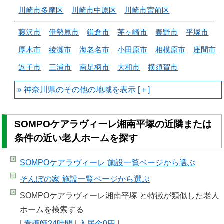
川崎市多摩区
川崎市中原区
川崎市宮前区
藤沢市
伊勢原市
鎌倉市
茅ヶ崎市
秦野市
平塚市
厚木市
綾瀬市
海老名市
小田原市
相模原市
座間市
逗子市
三浦市
南足柄市
大和市
横須賀市
神奈川県のその他の地域を
SOMPOケアラヴィーレ湘南平塚の近隣または
条件の近い老人ホームを探す
SOMPOケアラヴィーレ 施設一覧
ページから選ぶ
そんぽの家 施設一覧
ページから選ぶ
SOMPOケアラヴィーレ湘南平塚 と特徴が類似した老人
ホームを検索する
|
看護師24時間
|
入居金0円
|