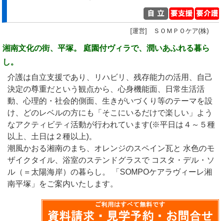
[運営] ＳＯＭＰＯケア(株)
湘南文化の街、平塚。 庭園付ヴィラで、潤いあふれる暮ら
し。
介護は自立支援であり、リハビリ、残存能力の活用、自己
決定の尊重だという観点から、心身機能面、日常生活活
動、心理的・社会的側面、生きがいづくり等のテーマを設
け、どのレベルの方にも「そこにいるだけで楽しい」よう
なアクティビティ活動が行われています(※平日は４～５種
以上、土日は２種以上)。
潮風かおる湘南のまち、オレンジのスペイン瓦と 水色のモ
ザイクタイル、浴室のステンドグラスで コスタ・デル・ソ
ル（＝太陽海岸）の暮らし。 「SOMPOケアラヴィーレ湘
南平塚」をご案内いたします。