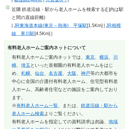
近隣 鉄道沿線・駅から老人ホームを検索する([ ]内は駅
と間の直線距離)
|
JR東海道本線(東京～熱海) 平塚駅
[1.5Km] |
JR相模
線 寒川駅
[4.5Km] |
有料老人ホームご案内ネットについて
有料老人ホームご案内ネットでは、
東京
、
横浜
、
川
崎
、
埼玉
といった首都圏の有料老人ホームをはじ
め、
札幌
、
仙台
、
名古屋
、
大阪
、
神戸
等の大都市を
中心に全国の介護付有料老人ホーム、住宅型有料老
人ホーム、高齢者住宅などの施設をご案内しており
ます。
※
有料老人ホーム一覧
、または、
鉄道沿線・駅から
老人ホーム検索
よりご覧ください。
有料老人ホームを指定しての資料請求は勿論、
地域