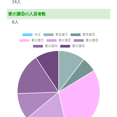
14人
要介護⑤の入居者数
8人