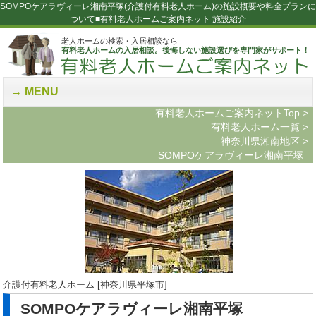
SOMPOケアラヴィーレ湘南平塚(介護付有料老人ホーム)の施設概要や料金プランに
ついて■有料老人ホームご案内ネット 施設紹介
老人ホームの検索・入居相談なら
有料老人ホームの入居相談。後悔しない施設選びを専門家がサポート！
MENU
有料老人ホームご案内ネットTop
>
有料老人ホーム一覧
>
神奈川県湘南地区
>
SOMPOケアラヴィーレ湘南平塚
介護付有料老人ホーム [神奈川県平塚市]
SOMPOケアラヴィーレ湘南平塚