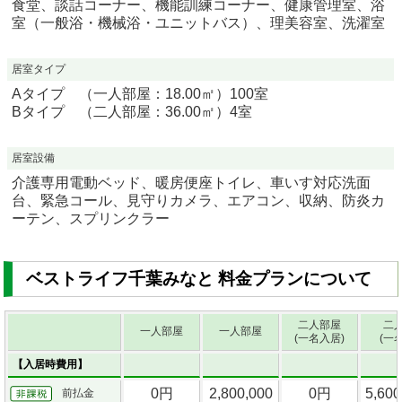
食堂、談話コーナー、機能訓練コーナー、健康管理室、浴
室（一般浴・機械浴・ユニットバス）、理美容室、洗濯室
居室タイプ
Aタイプ （一人部屋：18.00㎡）100室
Bタイプ （二人部屋：36.00㎡）4室
居室設備
介護専用電動ベッド、暖房便座トイレ、車いす対応洗面
台、緊急コール、見守りカメラ、エアコン、収納、防炎カ
ーテン、スプリンクラー
ベストライフ千葉みなと 料金プランについて
二人部屋
二
一人部屋
一人部屋
(一名入居)
(一
【入居時費用】
0円
2,800,000
0円
5,60
前払金