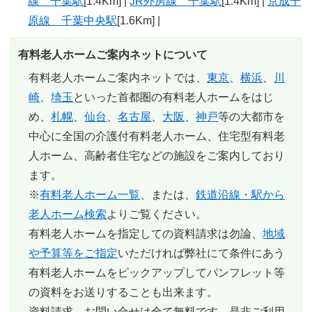
線 千葉駅
[1.4Km] |
JR外房線 千葉駅
[1.4Km] |
京成千
原線 千葉中央駅
[1.6Km] |
有料老人ホームご案内ネットについて
有料老人ホームご案内ネットでは、
東京
、
横浜
、
川
崎
、
埼玉
といった首都圏の有料老人ホームをはじ
め、
札幌
、
仙台
、
名古屋
、
大阪
、
神戸
等の大都市を
中心に全国の介護付有料老人ホーム、住宅型有料老
人ホーム、高齢者住宅などの施設をご案内しており
ます。
※
有料老人ホーム一覧
、または、
鉄道沿線・駅から
老人ホーム検索
よりご覧ください。
有料老人ホームを指定しての資料請求は勿論、
地域
や予算等をご指定
いただければ弊社にて条件にあう
有料老人ホームをピックアップしてパンフレット等
の資料をお送りすることも出来ます。
資料請求、お問い合せは全て無料
です。是非ご利用