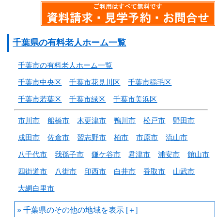
千葉県の有料老人ホーム一覧
千葉市の有料老人ホーム一覧
千葉市中央区
千葉市花見川区
千葉市稲毛区
千葉市若葉区
千葉市緑区
千葉市美浜区
市川市
船橋市
木更津市
鴨川市
松戸市
野田市
成田市
佐倉市
習志野市
柏市
市原市
流山市
八千代市
我孫子市
鎌ケ谷市
君津市
浦安市
館山市
四街道市
八街市
印西市
白井市
香取市
山武市
大網白里市
千葉県のその他の地域を