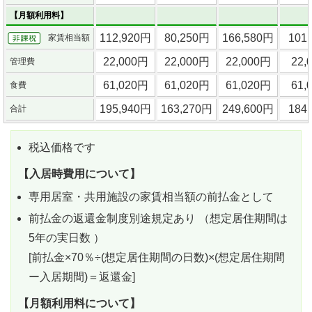
【月額利用料】
112,920円
80,250円
166,580円
101
家賃相当額
22,000円
22,000円
22,000円
22,
管理費
61,020円
61,020円
61,020円
61,
食費
195,940円
163,270円
249,600円
184
合計
税込価格です
【入居時費用について】
専用居室・共用施設の家賃相当額の前払金として
前払金の返還金制度別途規定あり （想定居住期間は
5年の実日数 ）
[前払金×70％÷(想定居住期間の日数)×(想定居住期間
ー入居期間)＝返還金]
【月額利用料について】