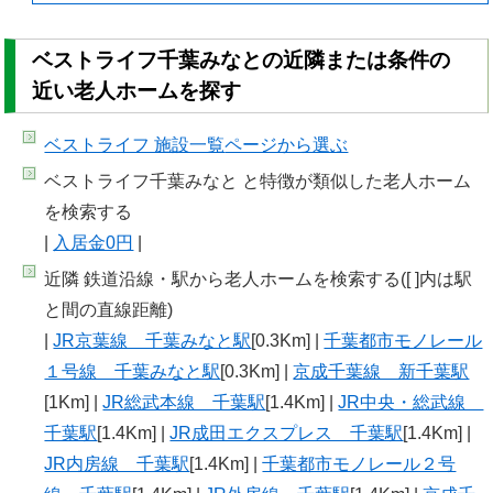
ベストライフ千葉みなとの近隣または条件の
近い老人ホームを探す
ベストライフ 施設一覧
ページから選ぶ
ベストライフ千葉みなと と特徴が類似した老人ホーム
を検索する
|
入居金0円
|
近隣 鉄道沿線・駅から老人ホームを検索する([ ]内は駅
と間の直線距離)
|
JR京葉線 千葉みなと駅
[0.3Km] |
千葉都市モノレール
１号線 千葉みなと駅
[0.3Km] |
京成千葉線 新千葉駅
[1Km] |
JR総武本線 千葉駅
[1.4Km] |
JR中央・総武線
千葉駅
[1.4Km] |
JR成田エクスプレス 千葉駅
[1.4Km] |
JR内房線 千葉駅
[1.4Km] |
千葉都市モノレール２号