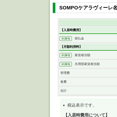
SOMPOケアラヴィーレ
【入居時費用】
前払金
【月額利用料】
家賃相当額
共用部家賃相当額
管理費
食費
合計
税込表示です。
【入居時費用について】