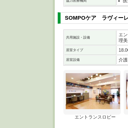
医
協力医療機関
SOMPOケア ラヴィー
エン
共用施設・設備
理美
18.
居室タイプ
介護
居室設備
エントランスロビー