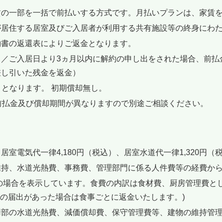
賃の一部を一括で前払いする方式です。月払いプランは、家賃
が居住する居室及びご入居者が利用する共有施設等の終身にわ
約書の返還表によりご返金となります。
て／ご入居日より3ヵ月以内に解約の申し出をされた場合、前払
差し引いた残金を返金）
日）となります。 初期償却無し。
前払金及び償却期間が異なりますので別途ご相談ください。
居室電気代一律4,180円（税込）、居室水道代一律1,320円
維持、水道光熱費、事務費、管理部門に係る人件費等の経費か
用の場合を表示しています。食費の内訳は食材費、厨房管理費と
食の届出があった場合は食事ごとに返金いたします。)
用部の水道光熱費、減価償却費、保守管理費等、建物の維持管