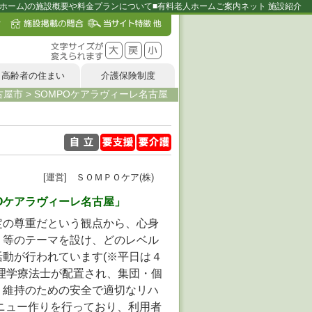
人ホーム)の施設概要や料金プランについて■有料老人ホームご案内ネット 施設紹介
高齢者の住まい
介護保険制度
古屋市
>
SOMPOケアラヴィーレ名古屋
[運営] ＳＯＭＰＯケア(株)
POケアラヴィーレ名古屋」
定の尊重だという観点から、心身
り等のテーマを設け、どのレベル
動が行われています(※平日は４
理学療法士が配置され、集団・個
・維持のための安全で適切なリハ
ニュー作りを行っており、利用者