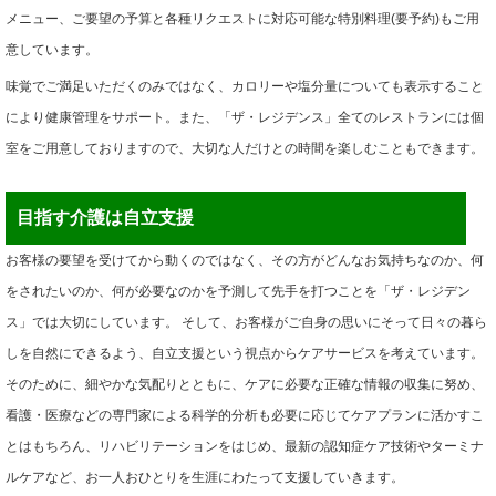
メニュー、ご要望の予算と各種リクエストに対応可能な特別料理(要予約)もご用
意しています。
味覚でご満足いただくのみではなく、カロリーや塩分量についても表示すること
により健康管理をサポート。また、「ザ・レジデンス」全てのレストランには個
室をご用意しておりますので、大切な人だけとの時間を楽しむこともできます。
目指す介護は自立支援
お客様の要望を受けてから動くのではなく、その方がどんなお気持ちなのか、何
をされたいのか、何が必要なのかを予測して先手を打つことを「ザ・レジデン
ス」では大切にしています。 そして、お客様がご自身の思いにそって日々の暮ら
しを自然にできるよう、自立支援という視点からケアサービスを考えています。
そのために、細やかな気配りとともに、ケアに必要な正確な情報の収集に努め、
看護・医療などの専門家による科学的分析も必要に応じてケアプランに活かすこ
とはもちろん、リハビリテーションをはじめ、最新の認知症ケア技術やターミナ
ルケアなど、お一人おひとりを生涯にわたって支援していきます。