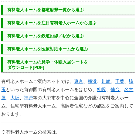
有料老人ホーム
を
都道府県一覧
から選ぶ
有料老人ホーム
を
注目有料老人ホーム
から選ぶ
有料老人ホーム
を
鉄道沿線／駅
から選ぶ
有料老人ホーム
を
医療対応ホーム
から選ぶ
有料老人ホームの
見学・体験入居シートを
ダウンロード[PDF]
有料老人ホームご案内ネットでは、
東京
、
横浜
、
川崎
、
千葉
、
埼
玉
といった首都圏の有料老人ホームをはじめ、
札幌
、
仙台
、
名古
屋
、
大阪
、
神戸
等の大都市を中心に全国の介護付有料老人ホー
ム、住宅型有料老人ホーム、高齢者住宅などの施設をご案内して
おります。
※有料老人ホームの検索は、