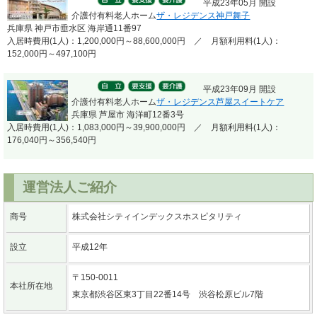
平成23年05月 開設
介護付有料老人ホーム
ザ・レジデンス神戸舞子
兵庫県 神戸市垂水区 海岸通11番97
入居時費用(1人)：1,200,000円～88,600,000円 ／ 月額利用料(1人)：
152,000円～497,100円
平成23年09月 開設
介護付有料老人ホーム
ザ・レジデンス芦屋スイートケア
兵庫県 芦屋市 海洋町12番3号
入居時費用(1人)：1,083,000円～39,900,000円 ／ 月額利用料(1人)：
176,040円～356,540円
運営法人ご紹介
商号
株式会社シティインデックスホスピタリティ
設立
平成12年
〒150-0011
本社所在地
東京都渋谷区東3丁目22番14号 渋谷松原ビル7階