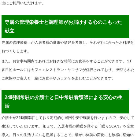
由にご利用いただけます。
専属の管理栄養士と調理師がお届けする心のこもった
献立
専属の管理栄養士が入居者様の健康や嗜好を考慮し、それぞれに合ったお料理を
おつくりします。
また、お食事時間内であればお好きな時間にお食事をすることができます。１F
多目的ホールにはカフェ＋レストラン・サマサマが併設されており、 来訪された
ご家族やご友人と一緒にお食事やカラオケを楽しむことができます。
24時間常駐の介護士と日中常駐看護師による安心の生
活
介護士が24時間常駐しており定期的な巡回や安否確認を行いますので、安心して
生活していただけます。 加えて、入居者様の睡眠を見守る「眠りSCAN」を全室
導入。日々の生活リズムを把握することで、細かい体調の変化にも敏感に察知い