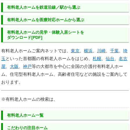
有料老人ホーム
を
鉄道沿線／駅
から選ぶ
有料老人ホーム
を
医療対応ホーム
から選ぶ
有料老人ホームの
見学・体験入居シートを
ダウンロード[PDF]
有料老人ホームご案内ネットでは、
東京
、
横浜
、
川崎
、
千葉
、
埼
玉
といった首都圏の有料老人ホームをはじめ、
札幌
、
仙台
、
名古
屋
、
大阪
、
神戸
等の大都市を中心に全国の介護付有料老人ホー
ム、住宅型有料老人ホーム、高齢者住宅などの施設をご案内して
おります。
※有料老人ホームの検索は、
有料老人ホーム一覧
こだわりの注目ホーム