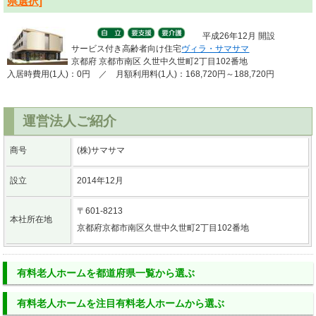
県選択]
平成26年12月 開設
サービス付き高齢者向け住宅
ヴィラ・サマサマ
京都府 京都市南区 久世中久世町2丁目102番地
入居時費用(1人)：0円 ／ 月額利用料(1人)：168,720円～188,720円
運営法人ご紹介
商号
(株)サマサマ
設立
2014年12月
〒601-8213
本社所在地
京都府京都市南区久世中久世町2丁目102番地
有料老人ホーム
を
都道府県一覧
から選ぶ
有料老人ホーム
を
注目有料老人ホーム
から選ぶ