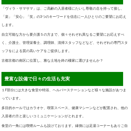
「ヴィラ・サマサマ」は、ご高齢の入居者様にたいし尊敬の念を持って接し、
「楽」「安心」「笑」の3つのキーワードを信念に一人ひとりのご要望にお応え
します。
自立可能な方から要介護５の方まで、個々それぞれ異なるご要望にお応えすべ
く、介護士、管理栄養士、調理師、清掃スタッフなどなど、それぞれの専門スタ
ッフをによる質の高いケアをご提供します。
古都京都の南区に位置し、雅な土地を終の棲家に選びませんか？
豊富な設備で日々の生活も充実
１F部分には大きな食堂や特浴、ヘルパーステーションなど様々な施設があつま
っています。
多目的ホールではカラオケ、喫茶スペース、健康マシーンなどが配置され、他の
入居者の方と楽しいコミュニケーションがとれます。
食堂の一角には喫煙ルームも設けております。縁側には足湯コーナーもありご自