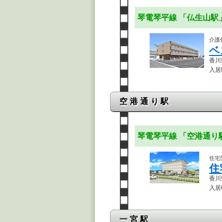
琴電琴平線 「仏生山
介護
ベ
香川県
入居
空港通り駅
琴電琴平線 「空港通
住宅
住
香川県
入居
一宮駅