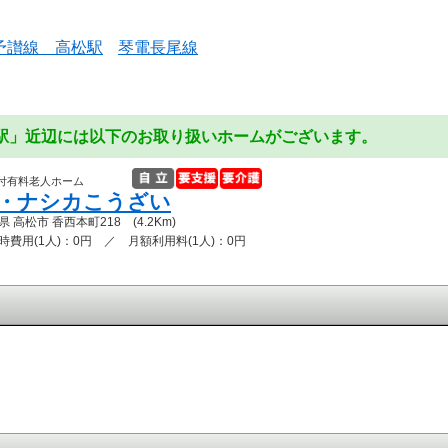
R予讃線 高松駅
琴電長尾線
港駅」近辺には以下のお取り扱いホームがございます。
付有料老人ホーム
・ナシカこうざい
県 高松市 香西本町218 (4.2Km)
時費用(1人)：0円 ／ 月額利用料(1人)：0円