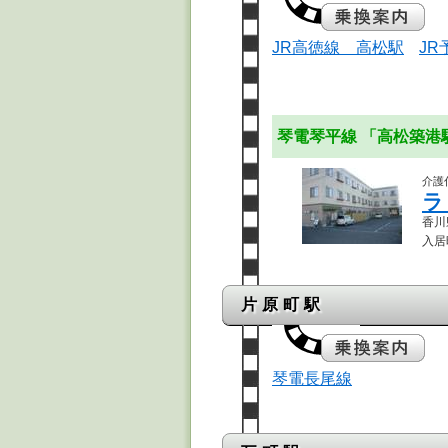
JR高徳線 高松駅
J
琴電琴平線 「高松築
介護
ラ
香川
入居
片原町駅
琴電長尾線