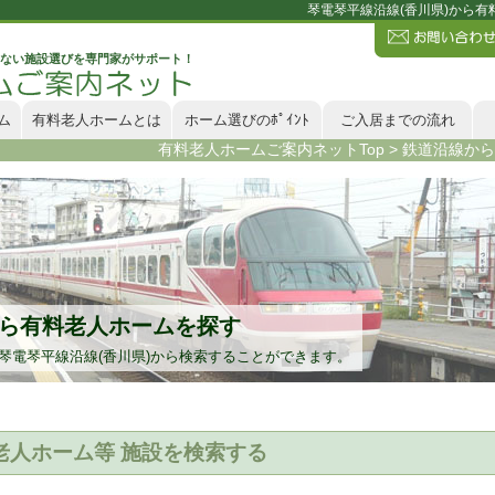
琴電琴平線沿線(香川県)から
ない施設選びを専門家がサポート！
ム
有料老人ホームとは
ホーム選びのﾎﾟｲﾝﾄ
ご入居までの流れ
有料老人ホームご案内ネットTop
>
鉄道沿線から
から有料老人ホームを探す
琴電琴平線沿線(香川県)から検索することができます。
老人ホーム等 施設を検索する