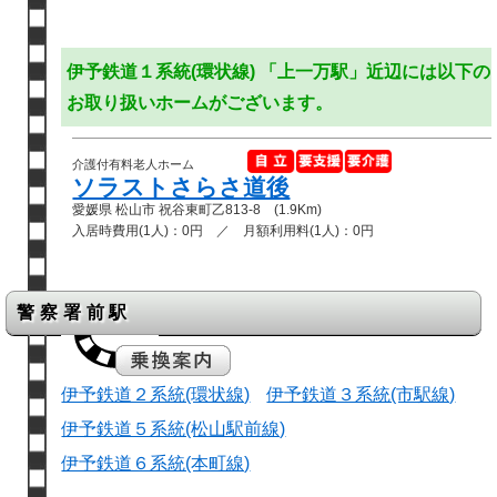
伊予鉄道１系統(環状線) 「上一万駅」近辺には以下の
お取り扱いホームがございます。
介護付有料老人ホーム
ソラストさらさ道後
愛媛県 松山市 祝谷東町乙813-8 (1.9Km)
入居時費用(1人)：0円 ／ 月額利用料(1人)：0円
警察署前駅
伊予鉄道２系統(環状線)
伊予鉄道３系統(市駅線)
伊予鉄道５系統(松山駅前線)
伊予鉄道６系統(本町線)