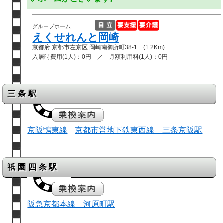
グループホーム
えくせれんと岡崎
京都府 京都市左京区 岡崎南御所町38-1 (1.2Km)
入居時費用(1人)：0円 ／ 月額利用料(1人)：0円
三条駅
京阪鴨東線
京都市営地下鉄東西線 三条京阪駅
祇園四条駅
阪急京都本線 河原町駅