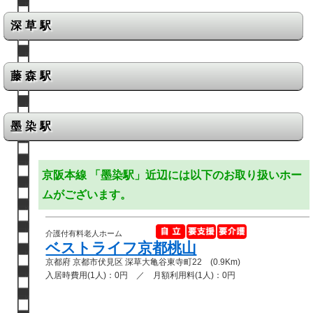
深草駅
藤森駅
墨染駅
京阪本線 「墨染駅」近辺には以下のお取り扱いホー
ムがございます。
介護付有料老人ホーム
ベストライフ京都桃山
京都府 京都市伏見区 深草大亀谷東寺町22 (0.9Km)
入居時費用(1人)：0円 ／ 月額利用料(1人)：0円