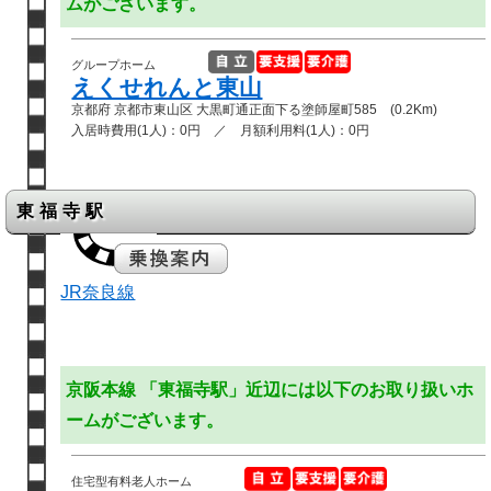
ムがございます。
グループホーム
えくせれんと東山
京都府 京都市東山区 大黒町通正面下る塗師屋町585 (0.2Km)
入居時費用(1人)：0円 ／ 月額利用料(1人)：0円
東福寺駅
JR奈良線
京阪本線 「東福寺駅」近辺には以下のお取り扱いホ
ームがございます。
住宅型有料老人ホーム