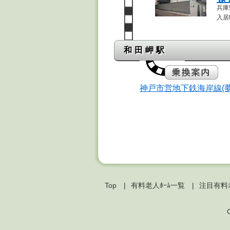
兵庫県
入居
和田岬駅
神戸市営地下鉄海岸線(夢
Top
有料老人ﾎｰﾑ一覧
注目有料老