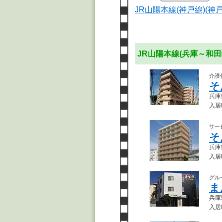
JR山陽本線(神戸線)(神
JR山陽本線(兵庫～和
介護
そ
兵庫
入居
サー
そ
兵庫
入居
グル
ま
兵庫県
入居