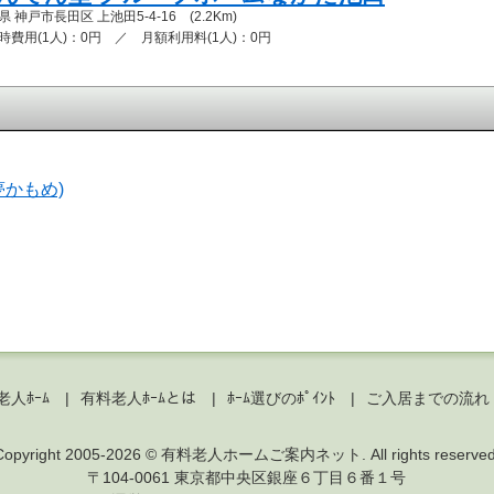
 神戸市長田区 上池田5-4-16 (2.2Km)
時費用(1人)：0円 ／ 月額利用料(1人)：0円
かもめ)
人ﾎｰﾑ
有料老人ﾎｰﾑとは
ﾎｰﾑ選びのﾎﾟｲﾝﾄ
ご入居までの流れ
Copyright 2005-2026 ©
有料老人ホームご案内ネット
. All rights reserve
〒
104-0061
東京都
中央区
銀座６丁目６番１号