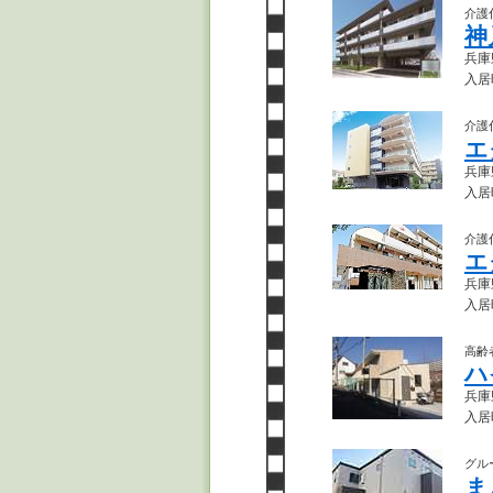
介護
神
兵庫
入居
介護
エ
兵庫県
入居
介護
エ
兵庫
入居
高齢
ハ
兵庫
入居
グル
ま