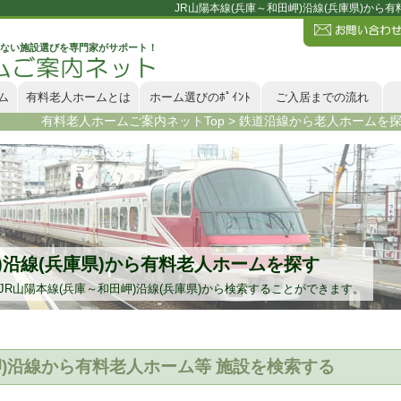
JR山陽本線(兵庫～和田岬)沿線(兵庫県)か
ない施設選びを専門家がサポート！
ム
有料老人ホームとは
ホーム選びのﾎﾟｲﾝﾄ
ご入居までの流れ
有料老人ホームご案内ネットTop
>
鉄道沿線から老人ホームを
)沿線(兵庫県)から有料老人ホームを探す
R山陽本線(兵庫～和田岬)沿線(兵庫県)から検索することができます。
岬)沿線から有料老人ホーム等 施設を検索する