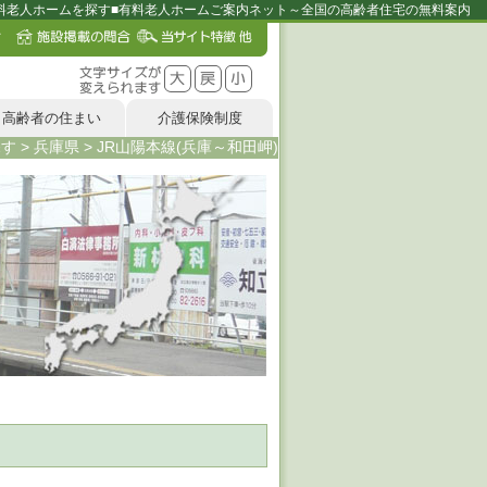
ら有料老人ホームを探す■有料老人ホームご案内ネット～全国の高齢者住宅の無料案内
高齢者の住まい
介護保険制度
探す
>
兵庫県
>
JR山陽本線(兵庫～和田岬)